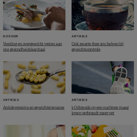
DOSSIER
ARTIKELS
Voeding en overgewicht vreten aan
Ook zwarte thee zou helpen bij
ons gezondheidskapitaal
gewichtscontrole
ARTIKELS
ARTIKELS
Antidepressiva en gewichtstoename
’s Ochtends op een nuchtere maag
lopen verbrandt meer vet