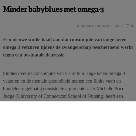
Minder babyblues met omega-3
NICOLAS GUGGENBÜHL
0
0
Een nieuwe studie haalt aan dat consumptie van lange keten
omega-3 vetzuren tijdens de zwangerschap beschermend werkt
tegen een postnatale depressie.
Studies over de consumptie van vis of hun lange keten omega-3
vetzuren en de mentale gezondheid nemen een flinke vaart en
bundelen regelmatig consistente argumenten. Dr Michelle Price
Judge (University of Connecticut School of Nursing) heeft een
studie geleid bij 52 gerandomiseerde zwangere vrouwen in twee
groepen: één groep nam 5 dagen per week een visoliecapsule van
300mg DHA, de andere groep een placebo met maïsolie. De
dagelijkse hoeveelheid omega-3 komt ongeveer overeen met een
halve portie zalm. De interventie vond plaats van de 24ste tot de