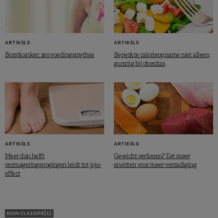
ARTIKELS
ARTIKELS
Borstkanker: zes voedingsmythes
Beperkte calorieopname niet alleen
gunstig bij obesitas
ARTIKELS
ARTIKELS
Meer dan helft
Gewicht verliezen? Eet meer
vermageringspogingen leidt tot jojo-
eiwitten voor meer verzadiging
effect
NON CLASSIFIÉ(E)