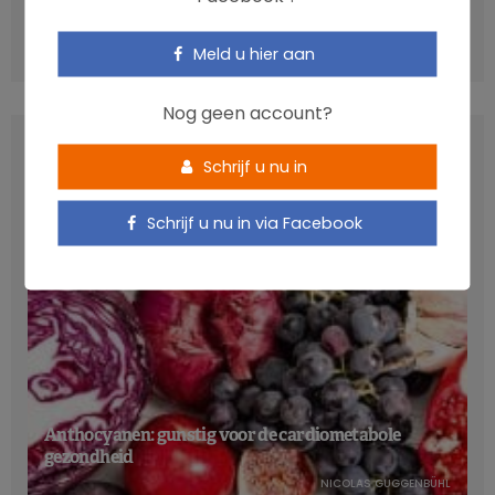
13 nieuwe genen met invloed op coronaire ziekten
ontdekt
Meld u hier aan
Nog geen account?
LATEST POSTS
Schrijf u nu in
Schrijf u nu in via Facebook
Anthocyanen: gunstig voor de cardiometabole
gezondheid
NICOLAS GUGGENBÜHL