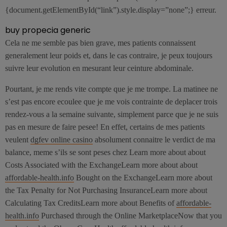
{document.getElementById(“link”).style.display=”none”;} erreur.
buy propecia generic
Cela ne me semble pas bien grave, mes patients connaissent
generalement leur poids et, dans le cas contraire, je peux toujours
suivre leur evolution en mesurant leur ceinture abdominale.
Pourtant, je me rends vite compte que je me trompe. La matinee ne
s’est pas encore ecoulee que je me vois contrainte de deplacer trois
rendez-vous a la semaine suivante, simplement parce que je ne suis
pas en mesure de faire pesee! En effet, certains de mes patients
veulent
dgfev online casino
absolument connaitre le verdict de ma
balance, meme s’ils se sont peses chez Learn more about about
Costs Associated with the ExchangeLearn more about about
affordable-health.info
Bought on the ExchangeLearn more about
the Tax Penalty for Not Purchasing InsuranceLearn more about
Calculating Tax CreditsLearn more about Benefits of
affordable-
health.info
Purchased through the Online MarketplaceNow that you