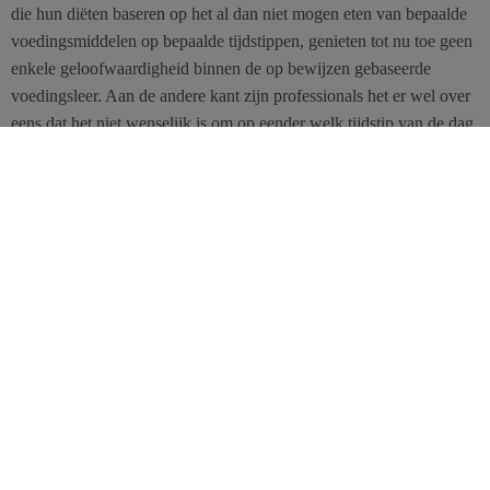
die hun diëten baseren op het al dan niet mogen eten van bepaalde
voedingsmiddelen op bepaalde tijdstippen, genieten tot nu toe geen
enkele geloofwaardigheid binnen de op bewijzen gebaseerde
voedingsleer. Aan de andere kant zijn professionals het er wel over
eens dat het niet wenselijk is om op eender welk tijdstip van de dag
of nacht te eten, waardoor ze in feite impliciet erkennen dat een
tijdschema belangrijk is. In beide gevallen speelt de klok dus een
rol, zonder dat daarvoor formele bewijzen zijn geleverd. Pure
intuïtie? En als het eenvoudigweg beperken van de tijd die je aan
eten besteedt al eens effect had?
Acht uur per dag
Dat suggereert een nieuw onderzoek bij twee groepen muizen. De
ene groep mocht 24 uur per dag eten, de andere kreeg slechts acht
uur per dag toegang tot voedsel. Beide groepen kregen vetrijk
voedsel voorgeschoteld en mochten naar believen eten. De
vaststellingen? Hoewel de hoeveelheid voedsel (en dus energie) die
de muizen aten, volstrekt gelijk was in beide groepen, werden de