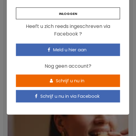
Heeft u zich reeds ingeschreven via
Facebook ?
Meld u hier aan
Anthocyanen: gunstig voor de cardiometabole
Nog geen account?
gezondheid
NICOLAS GUGGENBÜHL
Schrijf u nu in
Schrijf u nu in via Facebook