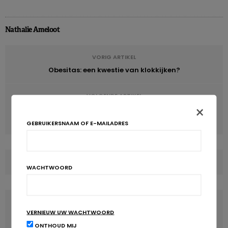
Nathalie Ameloot
VORIG ARTIKEL
Obesitas: een kwestie van klokkijken?
VOLGENDE ARTIKEL
×
Wat denken Europese gezondheidswerkers over
hydratatie?
GEBRUIKERSNAAM OF E-MAILADRES
COMMENTS
(0)
WACHTWOORD
LATEST POSTS
VERNIEUW UW WACHTWOORD
ONTHOUD MIJ