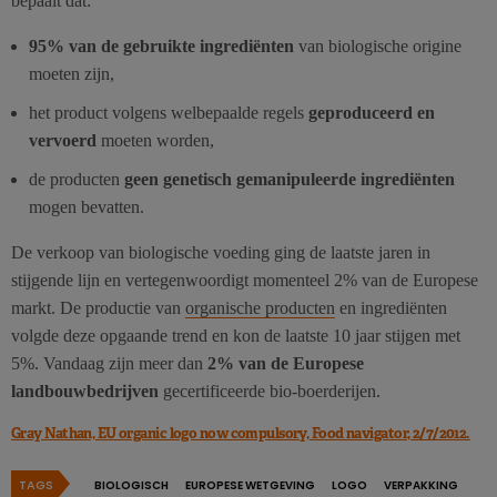
bepaalt dat:
95% van de gebruikte ingrediënten
van biologische origine
moeten zijn,
het product volgens welbepaalde regels
geproduceerd en
vervoerd
moeten worden,
de producten
geen genetisch gemanipuleerde ingrediënten
mogen bevatten.
De verkoop van biologische voeding ging de laatste jaren in
stijgende lijn en vertegenwoordigt momenteel 2% van de Europese
markt. De productie van
organische producten
en ingrediënten
volgde deze opgaande trend en kon de laatste 10 jaar stijgen met
5%. Vandaag zijn meer dan
2% van de Europese
landbouwbedrijven
gecertificeerde bio-boerderijen.
Gray Nathan, EU organic logo now compulsory, Food navigator, 2/7/2012.
TAGS
BIOLOGISCH
EUROPESE WETGEVING
LOGO
VERPAKKING