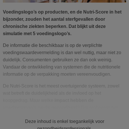
Voedingslogo’s op producten, en de Nutri-Score in het
bijzonder, zouden het aantal sterfgevallen door
chronische ziekten beperken. Dat blijkt uit deze
simulatie met 5 voedingslogo’s.
De informatie die beschikbaar is op de verplichte
voedingswaardevermelding is dan wel nuttig, maar niet zo
duidelijk. Consumenten gebruiken ze dan ook weinig.
Vandaar de ontwikkeling van systemen die de nutritionele
informatie op de verpakking moeten vereenvoudigen.
De Nutri-Score is het meest overtuigende systeem, zowel
wat betreft de duidelijkheid als de invloed op het
koopgedrag. Maar welke
impact hebben de
voedingslogo’s op de gezondheid
? Dat probeerde het
Franse onderzoeksteam nutritionele epidemiologie (EREN –
Deze inhoud is enkel toegankelijk voor
Inserm/Inra/Cnam/Université Paris 13) in deze nieuwe
gezondheidsprofessionals.