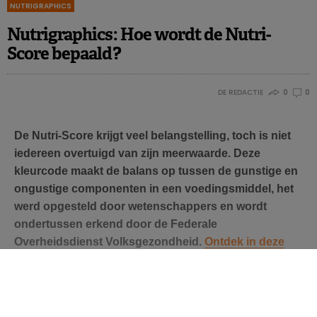
NUTRIGRAPHICS
Nutrigraphics: Hoe wordt de Nutri-
Score bepaald?
Egnell M. et al., Int. J. Behav Nutr Phys Act, 2019, 16:56.
DE REDACTIE
0
0
De Nutri-Score krijgt veel belangstelling, toch is niet
iedereen overtuigd van zijn meerwaarde. Deze
kleurcode maakt de balans op tussen de gunstige en
ongustige componenten in een voedingsmiddel, het
werd opgesteld door wetenschappers en wordt
ondertussen erkend door de Federale
Overheidsdienst Volksgezondheid.
Ontdek in deze
tool
hoe de Nutri-Score juist wordt bepaald.