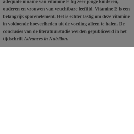
adequate inname van vitamine E bij zeer jonge kinderen,
ouderen en vrouwen van vruchtbare leeftijd. Vitamine E is een
belangrijk sporenelement. Het is echter lastig om deze vitamine
in voldoende hoeveelheden uit de voeding alleen te halen. De
conclusies van de literatuurstudie werden gepubliceerd in het
tijdschrift
Advances in Nutrition.
Ook buiten deze kritieke periodes, tijdens de rest van het leven, is
een correcte inname van vitamine E echter belangrijk volgens dr.
Maret Traber, hoogleraar aan Oregon State University. Zij wijst
erop dat er
een algemeen tekort is aan vitamine E
bij de hele
bevolking: 90% van de mannen en 96% van de vrouwen haalt de