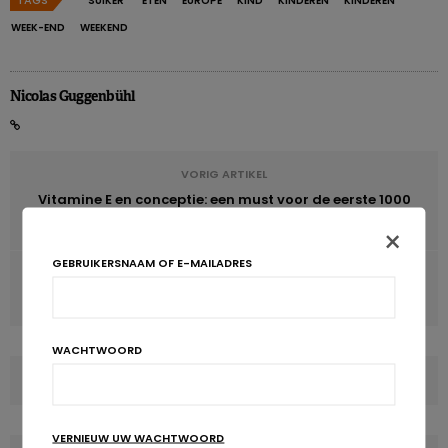
‘SUIKER’
ETEN
EUROPE
KIND
KINDEREN
KINDEREN
WEEK-END
WEEKEND
Nicolas Guggenbühl
VORIG ARTIKEL
Vitamine E en conceptie: een must voor de eerste 1000
dagen
×
GEBRUIKERSNAAM OF E-MAILADRES
VOLGENDE ARTIKEL
Honger en ondervoeding nemen wereldwijd af
WACHTWOORD
COMMENTS
(0)
VERNIEUW UW WACHTWOORD