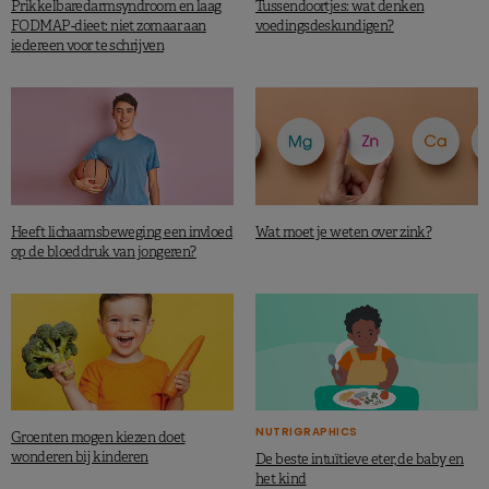
Prikkelbaredarmsyndroom en laag
Tussendoortjes: wat denken
FODMAP-dieet: niet zomaar aan
voedingsdeskundigen?
iedereen voor te schrijven
Heeft lichaamsbeweging een invloed
Wat moet je weten over zink?
op de bloeddruk van jongeren?
NUTRIGRAPHICS
Groenten mogen kiezen doet
wonderen bij kinderen
De beste intuïtieve eter, de baby en
het kind