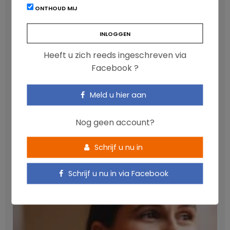
LATEST POSTS
ONTHOUD MIJ
Heeft u zich reeds ingeschreven via
Facebook ?
Meld u hier aan
Nog geen account?
Anthocyanen: gunstig voor de cardiometabole
Schrijf u nu in
gezondheid
NICOLAS GUGGENBÜHL
Schrijf u nu in via Facebook