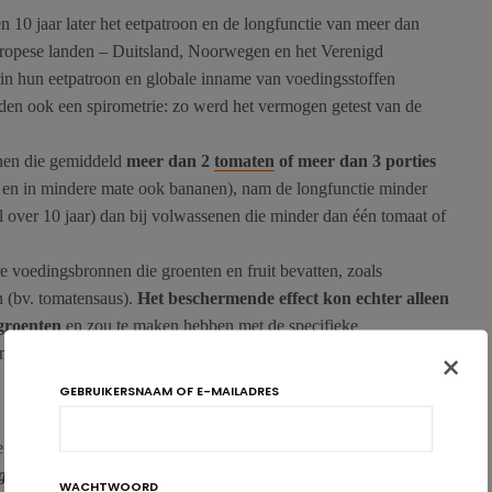
 10 jaar later het eetpatroon en de longfunctie van meer dan
ropese landen – Duitsland, Noorwegen en het Verenigd
rin hun eetpatroon en globale inname van voedingsstoffen
en ook een spirometrie: zo werd het vermogen getest van de
enen die gemiddeld
meer dan 2
tomaten
of meer dan 3 porties
 en in mindere mate ook bananen), nam de longfunctie minder
 over 10 jaar) dan bij volwassenen die minder dan één tomaat of
voedingsbronnen die groenten en fruit bevatten, zoals
 (bv. tomatensaus).
Het beschermende effect kon echter alleen
groenten
en zou te maken hebben met de specifieke
oenten halen, maar dit moet nog verder worden bepaald.
×
GEBRUIKERSNAAM OF E-MAILADRES
ste nummer van het
European Respiratory Journal
, is gebaseerd
g Lungs in European Cohorts
). Deze studie werd gefinancierd
WACHTWOORD