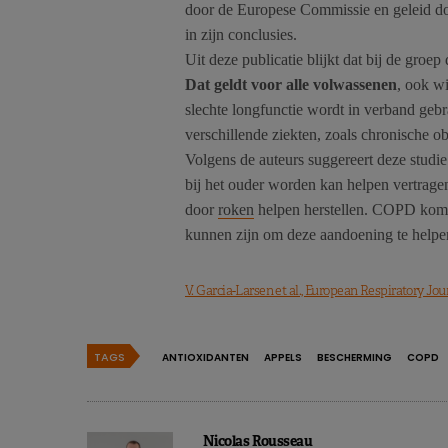
door de Europese Commissie en geleid doo
in zijn conclusies.
Uit deze publicatie blijkt dat bij de groep
Dat geldt voor alle volwassenen
, ook wi
slechte longfunctie wordt in verband gebr
verschillende ziekten, zoals chronische ob
Volgens de auteurs suggereert deze studi
bij het ouder worden kan helpen vertrage
door
roken
helpen herstellen. COPD komt
kunnen zijn om deze aandoening te help
V. Garcia-Larsen et al., European Respiratory Jou
TAGS
ANTIOXIDANTEN
APPELS
BESCHERMING
COPD
Nicolas Rousseau