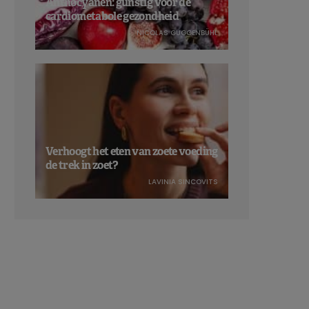
Anthocyanen: gunstig voor de
cardiometabole gezondheid
NICOLAS GUGGENBÜHL
Verhoogt het eten van zoete voeding
de trek in zoet?
LAVINIA SINCOVITS