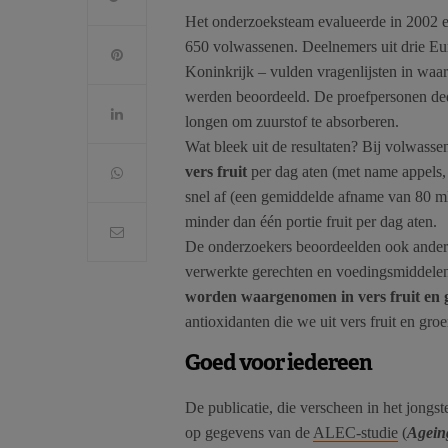
Het onderzoeksteam evalueerde in 2002 en
650 volwassenen. Deelnemers uit drie Eu
Koninkrijk – vulden vragenlijsten in waa
werden beoordeeld. De proefpersonen ded
longen om zuurstof te absorberen.
Wat bleek uit de resultaten? Bij volwass
vers fruit
per dag aten (met name appels,
snel af (een gemiddelde afname van 80 ml
minder dan één portie fruit per dag aten.
De onderzoekers beoordeelden ook andere 
verwerkte gerechten en voedingsmiddelen
worden waargenomen in vers fruit en 
antioxidanten die we uit vers fruit en gr
Goed voor iedereen
De publicatie, die verscheen in het jong
op gegevens van de
ALEC-studie
(
Agein