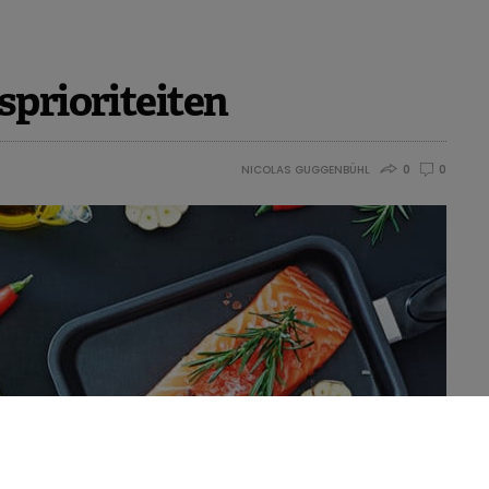
sprioriteiten
NICOLAS GUGGENBÜHL
0
0