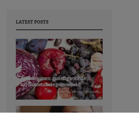
LATEST POSTS
Anthocyanen: gunstig voor de
cardiometabole gezondheid
NICOLAS GUGGENBÜHL