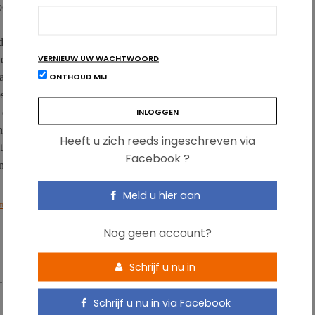
r het Imperial College of London, en gaat nog een stap verder
 die het meeste tomaten eet,
de longfunctie langzamer afneemt.
VERNIEUW UW WACHTWOORD
e nooit heeft gerookt en ex-rokers. Dat is interessant, want een
ONTHOUD MIJ
acht met een hoger risico op overlijden als gevolg van
structieve longziekte (
COPD
), hartziekten en
longkanker
.
e dat
regelmatig meer fruit eten
de afname van de longfunctie
n. Een grotere fruitconsumptie zou zelfs longschade veroorzaakt
Heeft u zich reeds ingeschreven via
 wereldwijd steeds vaker voor. Voeding zou dan ook een manier
Facebook ?
en voorkomen.
Meld u hier aan
rnal, December 2017: 1602286.
Nog geen account?
FRUIT
ROKEN
TOMATEN
VRUCHTEN
Schrijf u nu in
Schrijf u nu in via Facebook