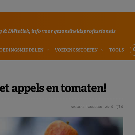
 & Diëtetiek, info voor gezondheidsprofessionals
OEDINGSMIDDELEN
VOEDINGSSTOFFEN
TOOLS
et appels en tomaten!
NICOLAS ROUSSEAU
0
0