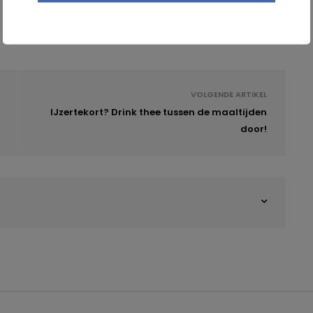
VOLGENDE ARTIKEL
IJzertekort? Drink thee tussen de maaltijden
door!