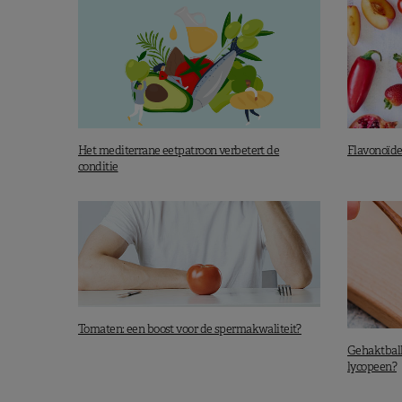
Het mediterrane eetpatroon verbetert de
Flavonoïden
conditie
Tomaten: een boost voor de spermakwaliteit?
Gehaktball
lycopeen?