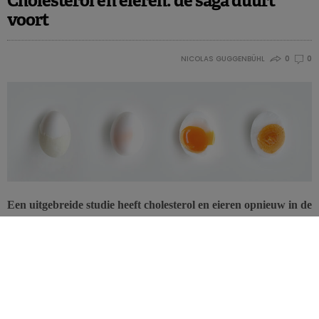
Cholesterol en eieren: de saga duurt
voort
NICOLAS GUGGENBÜHL
0
0
Een uitgebreide studie heeft cholesterol en eieren opnieuw in de
wetenschappelijke schijnwerpers gezet. De consumptie ervan
houdt immers verband met een verhoogd sterftecijfer. Alleen
werpt een tweede studie een ander licht op de zaak. De
cholesterolsaga steekt weer de kop op…