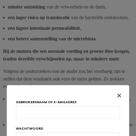
minder ontsteking
van de vetweefsels en de darm,
een lager risico op translocatie
van de bacteriële endotoxines,
een lagere intestinale permeabiliteit
,
een betere samenstelling van de microbiota
.
Bij de muizen die een normale voeding en groene thee kregen,
traden dezelfde verschijnselen op, maar in mindere mate
.
Volgens de onderzoekers van de studie zou het voorbarig zijn te
stellen dat deze resultaten ook voor de mens gelden. Ze trokken
evenwel twee lessen:
×
“Groene-theesupplementen vormen geen vervanger voor drank,
GEBRUIKERSNAAM OF E-MAILADRES
omdat het lichaam de catechines van groene thee op een
specifieke manier verwerkt.”
“Je drinkt het beste de hele dag door kleine hoeveelheden groene
WACHTWOORD
thee.”