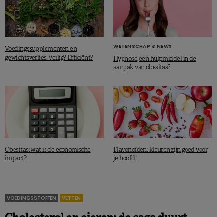
WETENSCHAP & NEWS
Voedingssupplementen en
gewichtsverlies. Veilig? Efficiënt?
Hypnose, een hulpmiddel in de
aanpak van obesitas?
Obesitas: wat is de economische
Flavonoïden: kleuren zijn goed voor
impact?
je hoofd!
VOEDINGSSTOFFEN
VETTEN