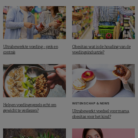
Ultrabewerkte voeding – pro’s en
Obesitas: wat is de houding van de
contra’s
voedingsindustrie?
WETENSCHAP & NEWS
Helpen voedingsvezels echt om
gewicht te verliezen?
Ultrabewerkt voedsel voor mama,
obesitas voor het kind?