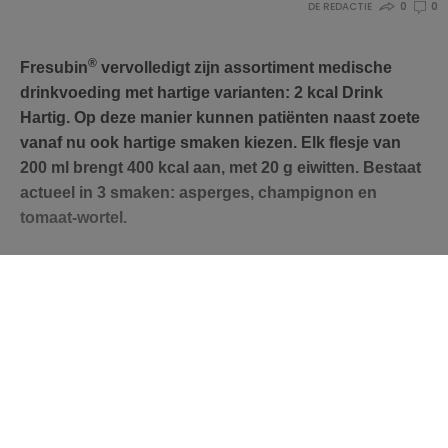
DE REDACTIE
0
0
®
Fresubin
vervolledigt zijn assortiment medische
drinkvoeding met hartige varianten: 2 kcal Drink
Hartig. Op deze manier kunnen patiënten naast zoete
vanaf nu ook hartige smaken kiezen. Elk flesje van
200 ml brengt 400 kcal aan, met 20 g eiwitten. Bestaat
actueel in 3 smaken: asperges, champignon en
tomaat-wortel.
Deze inhoud is enkel toegankelijk voor