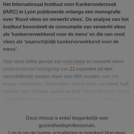
Het Internationaal Instituut voor Kankeronderzoek
(IARC) in Lyon publiceerde onlangs een monografie
over ‘Rood vlees en verwerkt vlees’. De analyse van het
instituut beoordeelt de consumptie van verwerkt vlees
als ‘kankerverwekkend voor de mens’ en die van rood
vlees als ‘waarschijnlijk kankerverwekkend voor de
mens’.
Voor deze editie gewijd aan
rood vlees
en verwerkt vlees
onderzocht een werkgroep van
22 experten uit tien
verschillende landen meer dan 800 studies
over het
krijgen van kanker. ‘Rood vlees’ omvat vlees van
rund, kalf,
varken, lam, schaap, paard en geit
. ‘Verwerkt vlees’ omvat
charcuterie
(worst, paté, gekookte ham …) en vlees dat
wordt geconserveerd door inzouten, rijpen, fermenteren of
roken.
Deze inhoud is enkel toegankelijk voor
Sommige studies wegen zwaarder door
gezondheidsprofessionals.
Log in om de laatste actualiteiten te bekijken! Nog geen