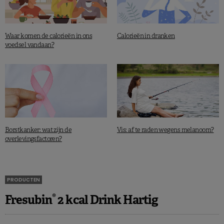
Waar komen de calorieën in ons
Calorieën in dranken
voedsel vandaan?
Borstkanker: wat zijn de
Vis: af te raden wegens melanoom?
overlevingsfactoren?
PRODUCTEN
®
Fresubin
2 kcal Drink Hartig