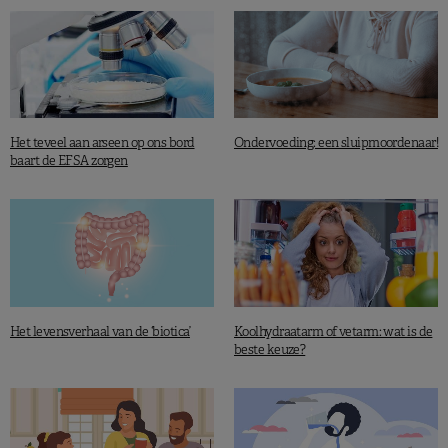
Het teveel aan arseen op ons bord
Ondervoeding: een sluipmoordenaar!
baart de EFSA zorgen
Het levensverhaal van de ‘biotica’
Koolhydraatarm of vetarm: wat is de
beste keuze?