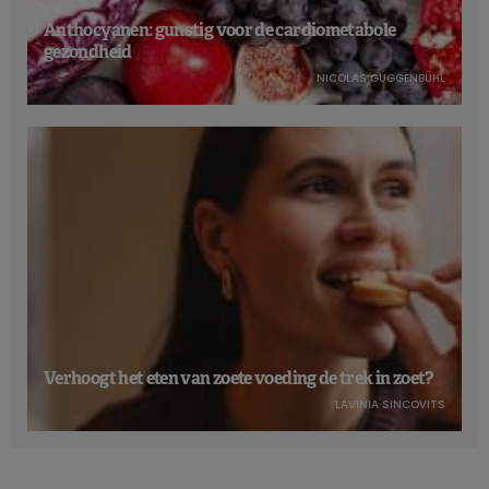
Anthocyanen: gunstig voor de cardiometabole
gezondheid
NICOLAS GUGGENBÜHL
Verhoogt het eten van zoete voeding de trek in zoet?
LAVINIA SINCOVITS