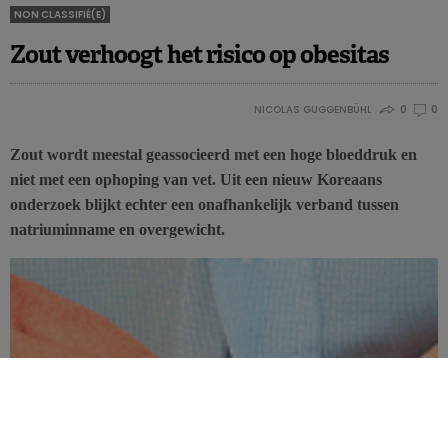
NON CLASSIFIÉ(E)
Zout verhoogt het risico op obesitas
NICOLAS GUGGENBÜHL
0
0
Zout wordt meestal geassocieerd met een hoge bloeddruk en
niet met een ophoping van vet. Uit een nieuw Koreaans
onderzoek blijkt echter een onafhankelijk verband tussen
natriuminname en overgewicht.