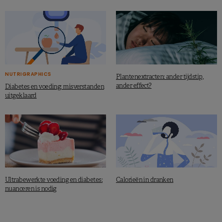
NUTRIGRAPHICS
Plantenextracten: ander tijdstip,
ander effect?
Diabetes en voeding: misverstanden
uitgeklaard
Ultrabewerkte voeding en diabetes:
Calorieën in dranken
nuanceren is nodig