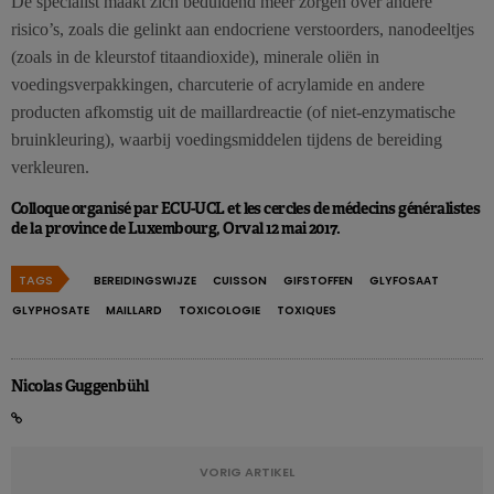
De specialist maakt zich beduidend meer zorgen over andere
risico’s, zoals die gelinkt aan endocriene verstoorders, nanodeeltjes
(zoals in de kleurstof titaandioxide), minerale oliën in
voedingsverpakkingen, charcuterie of acrylamide en andere
producten afkomstig uit de maillardreactie (of niet-enzymatische
bruinkleuring), waarbij voedingsmiddelen tijdens de bereiding
verkleuren.
Colloque organisé par ECU-UCL et les cercles de médecins généralistes
de la province de Luxembourg, Orval 12 mai 2017.
TAGS
BEREIDINGSWIJZE
CUISSON
GIFSTOFFEN
GLYFOSAAT
GLYPHOSATE
MAILLARD
TOXICOLOGIE
TOXIQUES
Nicolas Guggenbühl
VORIG ARTIKEL