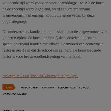
voldoende tijd werd voorzien voor de middagpauze. Als de lunch
na de speeltijd werd ingepland, werd een grotere inname
waargenomen van energie, koolhydraten en vetten bij deze
populatiegroep.
De onderzoekers konden hieruit besluiten dat de eetgewoonten van
kinderen tijdens de lunch, en hun fysieke activiteit tijdens de
speeltijd verband houden met elkaar. De invloed van contextuele
factoren geeft aan dat de school een primordiale beïnvloedende
factor is voor het gezondheidsgedrag van het kind.
McLoughlin G. et al., The FASEB Journal, 2017 April (31): 1.
TAGS
GEZONDHEID
KINDEREN
LUNCHPAUZE
SCHOOL
VOEDINGSINNAME