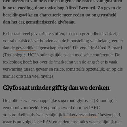
Een overzicht van de echte en ingebeelde risico’s van gifstoffen
in onze voeding, door toxicoloog Alfred Bernard. Zo geven de
bereidingswijze en charcuterie meer reden tot ongerustheid
dan het erg gemediatiseerde glyfosaat.
Er bestaan veel gevaarlijke stoffen, maar op gezondheidsvlak zijn
vooral de risico’s verbonden aan de blootstelling van belang, eerder
dan de
gevaarlijke
eigenschappen zelf. Dit vertelde Alfred Bernard
(Toxicologie, UCL) onlangs tijdens een medische conferentie. De
toxicoloog heeft het over de ‘marketing van de angst’: er is vaak
verwarring tussen gevaar en risico, soms zelfs opzettelijk, en op die
manier ontstaan veel mythes.
Glyfosaat minder giftig dan we denken
De politiek-wetenschappelijke saga rond glyfosaat (Roundup) is
een mooi voorbeeld. Het product werd door het IARC
oorspronkelijk als ‘waarschijnlijk
kankerverwekkend
’ bestempeld,
maar is nu volgens de EAV en andere instanties waarschijnlijk niet