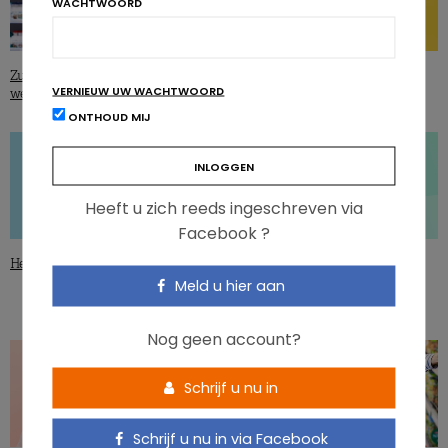
WACHTWOORD
Zuivelproducten en gezondheid:
Groenten mogen kiezen doet
VERNIEUW UW WACHTWOORD
welk verband?
wonderen bij kinderen
ONTHOUD MIJ
Heeft u zich reeds ingeschreven via
Facebook ?
NUTRIGRAPHICS
Het levensverhaal van de ‘biotica’
De beste intuïtieve eter, de baby en
Meld u hier aan
het kind
Nog geen account?
Schrijf u nu in
Schrijf u nu in via Facebook