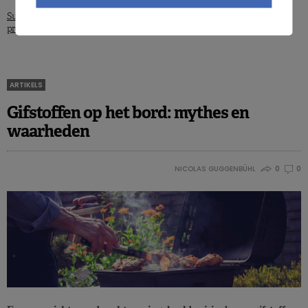
Suikers in de voeding: wat is het
Obesitas: wat is de houding van de
probleem?
voedingsindustrie?
ARTIKELS
Gifstoffen op het bord: mythes en
waarheden
NICOLAS GUGGENBÜHL
0
0