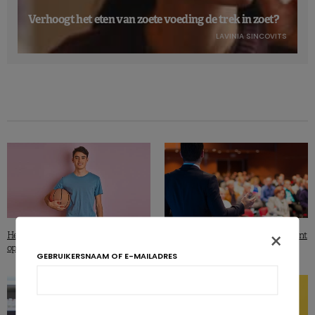
Verhoogt het eten van zoete voeding de trek in zoet?
LAVINIA SINCOVITS
×
Heeft lichaamsbeweging een invloed
NutrEvent: innovatie in voeding kent
op de bloeddruk van jongeren?
geen grenzen
GEBRUIKERSNAAM OF E-MAILADRES