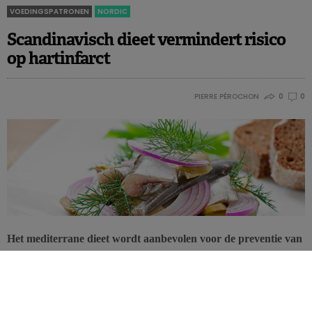
VOEDINGSPATRONEN
NORDIC
Scandinavisch dieet vermindert risico
op hartinfarct
PIERRE PÉROCHON
0
0
Het mediterrane dieet wordt aanbevolen voor de preventie van
hart- en vaatziekten, maar ook het gezonde Scandinavische
dieet kan nuttig zijn om het risico op een myocardinfarct (MI)
te voorkomen.