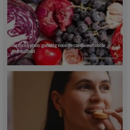
Anthocyanen: gunstig voor de cardiometabole
gezondheid
NICOLAS GUGGENBÜHL