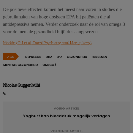
De positieve effecten komen het meest naar voren in studies die
gebruikmaken van hoge dosissen EPA bij patiënten die al
antidepressiva nemen. Verder onderzoek naar de rol van omega 3
voor de mentale gezondheid blijft dus aangewezen.
.
Mocking R.J. et al., Transl Psychiatry., 2016 Mar 15; 6:e756
TAGS
DEPRESSIE
DHA
EPA
GEZONDHEID
HERSENEN
MENTALE GEZONDHEID
OMEGA 3
Nicolas Guggenbühl
VORIG ARTIKEL
Yoghurt kan bloeddruk mogelijk verlagen
VOLGENDE ARTIKEL