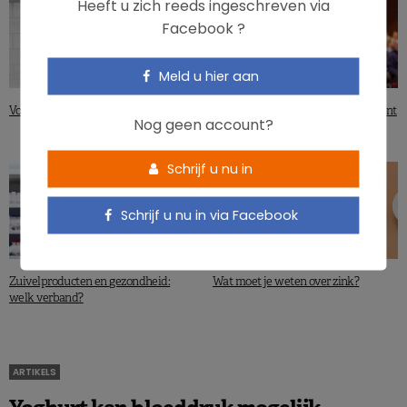
Heeft u zich reeds ingeschreven via
Facebook ?
Meld u hier aan
Voeding en mentale gezondheid
NutrEvent: innovatie in voeding kent
Nog geen account?
geen grenzen
Schrijf u nu in
Schrijf u nu in via Facebook
Zuivelproducten en gezondheid:
Wat moet je weten over zink?
welk verband?
ARTIKELS