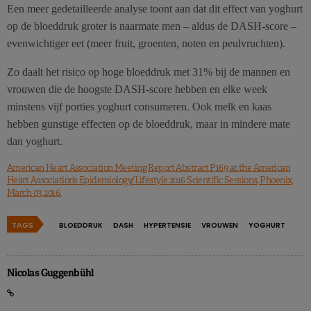
Een meer gedetailleerde analyse toont aan dat dit effect van yoghurt
op de bloeddruk groter is naarmate men – aldus de DASH-score –
evenwichtiger eet (meer fruit, groenten, noten en peulvruchten).
Zo daalt het risico op hoge bloeddruk met 31% bij de mannen en
vrouwen die de hoogste DASH-score hebben en elke week
minstens vijf porties yoghurt consumeren. Ook melk en kaas
hebben gunstige effecten op de bloeddruk, maar in mindere mate
dan yoghurt.
American Heart Association Meeting Report Abstract P169 at the American
Heart Association’s Epidemiology/Lifestyle 2016 Scientific Sessions, Phoenix,
March 03, 2016.
TAGS
BLOEDDRUK
DASH
HYPERTENSIE
VROUWEN
YOGHURT
Nicolas Guggenbühl