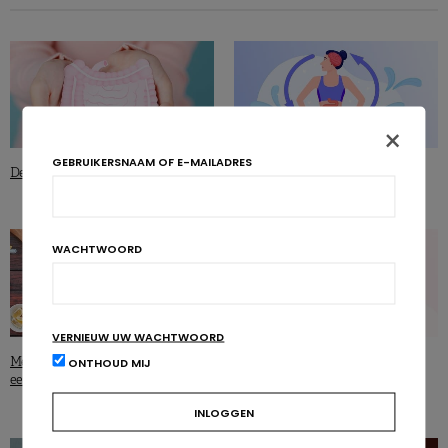
×
GEBRUIKERSNAAM OF E-MAILADRES
De darmmicrobiota in al hun glorie
De hersen-darm-as en de
darmmicrobiota in beeld
WACHTWOORD
VERNIEUW UW WACHTWOORD
NUTRIGRAPHICS
Mentale gezondheid: het geheim van
ONTHOUD MIJ
een mediterrane voeding
Welke voeding voor de mentale
gezondheid?