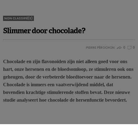
NON CLASSIFIÉ(E)
Slimmer door chocolade?
PIERRE PÉROCHON
0
0
Chocolade en zijn flavonoïden zijn niet alleen goed voor ons
hart, onze hersenen en de bloedsomloop, ze stimuleren ook ons
geheugen, door de verbeterde bloedtoevoer naar de hersenen.
Chocolade is immers een vaatverwijdend middel, dat
bovendien krachtige stimulerende stoffen bevat. Deze nieuwe
studie analyseert hoe chocolade de hersenfunctie bevordert.