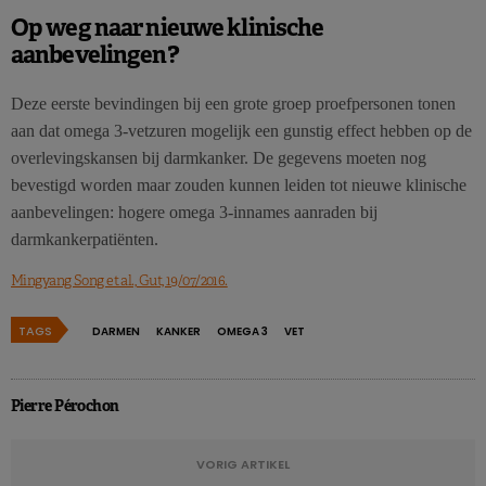
Op weg naar nieuwe klinische
aanbevelingen?
Deze eerste bevindingen bij een grote groep proefpersonen tonen
aan dat omega 3-vetzuren mogelijk een gunstig effect hebben op de
overlevingskansen bij darmkanker. De gegevens moeten nog
bevestigd worden maar zouden kunnen leiden tot nieuwe klinische
aanbevelingen: hogere omega 3-innames aanraden bij
darmkankerpatiënten.
Mingyang Song et al., Gut, 19/07/2016.
TAGS
DARMEN
KANKER
OMEGA 3
VET
Pierre Pérochon
VORIG ARTIKEL