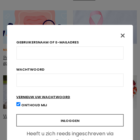
×
GEBRUIKERSNAAM OF E-MAILADRES
NUTRIGRAPHICS
Borstkanker: wat zijn de
overlevingsfactoren?
Prikkelbaredarmsyndroom: de
goede gewoontes
WACHTWOORD
VERNIEUW UW WACHTWOORD
ONTHOUD MIJ
Vis: af te raden wegens melanoom?
Vlees en kanker: een complexe
relatie
Heeft u zich reeds ingeschreven via