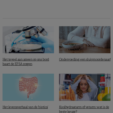
Het teveel aan arseen op ons bord
Ondervoeding: een sluipmoordenaar!
baart de EFSA zorgen
Het levensverhaal van de ‘biotica’
Koolhydraatarm of vetarm: wat is de
beste keuze?