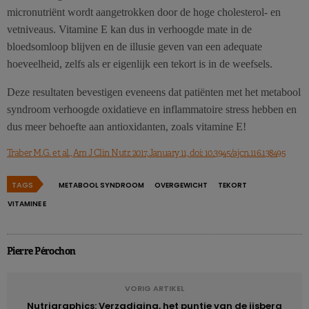
micronutriënt wordt aangetrokken door de hoge cholesterol- en
vetniveaus. Vitamine E kan dus in verhoogde mate in de
bloedsomloop blijven en de illusie geven van een adequate
hoeveelheid, zelfs als er eigenlijk een tekort is in de weefsels.
Deze resultaten bevestigen eveneens dat patiënten met het metabool
syndroom verhoogde oxidatieve en inflammatoire stress hebben en
dus meer behoefte aan antioxidanten, zoals vitamine E!
Traber M.G. et al., Am J Clin Nutr. 2017, January 11, doi: 10.3945/​ajcn.116.138495
TAGS
METABOOL SYNDROOM
OVERGEWICHT
TEKORT
VITAMINE E
Pierre Pérochon
VORIG ARTIKEL
Nutrigraphics: Verzadiging, het puntje van de ijsberg