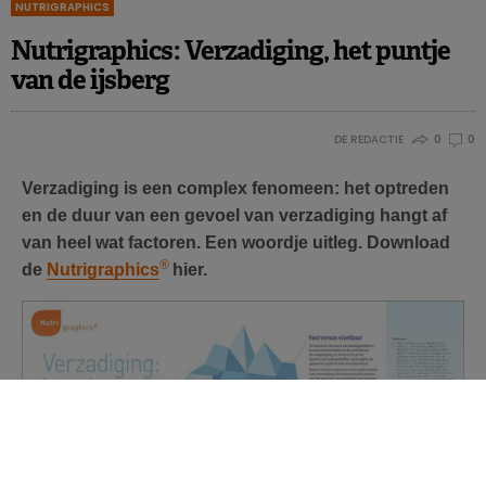
NUTRIGRAPHICS
Nutrigraphics: Verzadiging, het puntje
van de ijsberg
DE REDACTIE
0
0
Verzadiging is een complex fenomeen: het optreden
en de duur van een gevoel van verzadiging hangt af
van heel wat factoren. Een woordje uitleg.
Download
®
de
Nutrigraphics
hier.