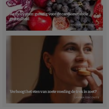
Anthocyanen: gunstig voor de cardiometabole
gezondheid
NICOLAS GUGGENBÜHL
Verhoogt het eten van zoete voeding de trek in zoet?
LAVINIA SINCOVITS