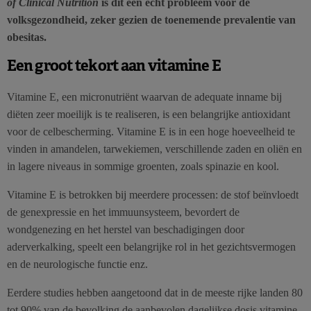
of Clinical Nutrition
is dit een echt probleem voor de
volksgezondheid, zeker gezien de toenemende prevalentie van
obesitas.
Een groot tekort aan vitamine E
Vitamine E, een micronutriënt waarvan de adequate inname bij
diëten zeer moeilijk is te realiseren, is een belangrijke antioxidant
voor de celbescherming. Vitamine E is in een hoge hoeveelheid te
vinden in amandelen, tarwekiemen, verschillende zaden en oliën en
in lagere niveaus in sommige groenten, zoals spinazie en kool.
Vitamine E is betrokken bij meerdere processen: de stof beïnvloedt
de genexpressie en het immuunsysteem, bevordert de
wondgenezing en het herstel van beschadigingen door
aderverkalking, speelt een belangrijke rol in het gezichtsvermogen
en de neurologische functie enz.
Eerdere studies hebben aangetoond dat in de meeste rijke landen 80
tot 90% van de bevolking de aanbevolen dagelijkse dosis vitamine