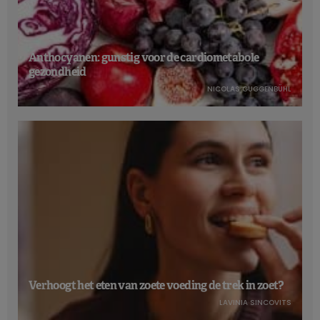
Anthocyanen: gunstig voor de cardiometabole
gezondheid
NICOLAS GUGGENBÜHL
Verhoogt het eten van zoete voeding de trek in zoet?
LAVINIA SINCOVITS