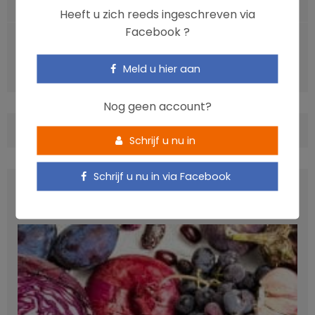
Senioren en vitamine D: welke dosis?
Heeft u zich reeds ingeschreven via
Facebook ?
VOLGENDE ARTIKEL
Vitamine C beperkt oxidatieve stress als gevolg van
Meld u hier aan
sport
Nog geen account?
COMMENTS
(0)
Schrijf u nu in
Schrijf u nu in via Facebook
LATEST POSTS