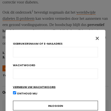
correctie voor diabetes.
1
Ook dit onderzoek
bevestigt nogmaals dat het
wereldwijde
diabetes II-probleem
kan worden vermeden door het aannemen van
een gezond voedingspatroon. De boodschap blijft dus
preventief
handelen en meer bewustwording bij de bevolking
. Wat de
×
invloed is van de kwaliteit van het ontbijt moet nog verder worden
onderzocht.
GEBRUIKERSNAAM OF E-MAILADRES
1.
Mekary R.A., J Nutr., 2019 Jan 1; 149(1): 1-3.
2.
Sievert K. et al., BMJ. 2019 Jan 30; 364: l42.
WACHTWOORD
TAGS
DIABETES
INSULINE
OBESITAS
ONTBIJT
OVERGEWICHT
TYPE TWEE DIABETES
VOEDINGSAANBEVELINGEN
VERNIEUW UW WACHTWOORD
Odile Bernard
ONTHOUD MIJ
VORIG ARTIKEL