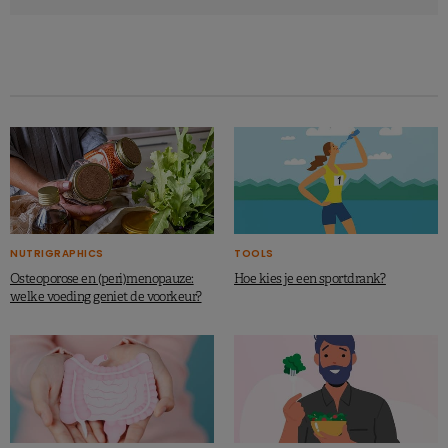
NUTRIGRAPHICS
TOOLS
Osteoporose en (peri)menopauze:
Hoe kies je een sportdrank?
welke voeding geniet de voorkeur?