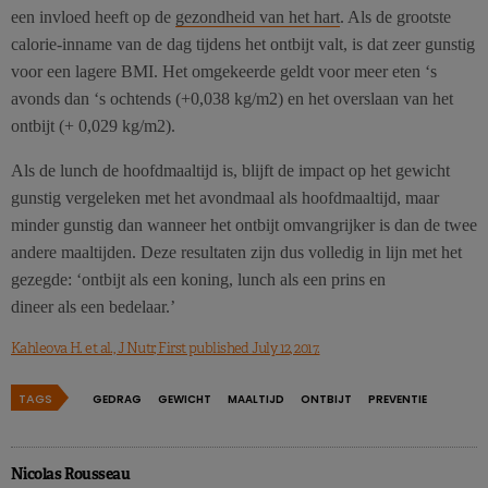
een invloed heeft op de
gezondheid van het hart
. Als de grootste
calorie-inname van de dag tijdens het ontbijt valt, is dat zeer gunstig
voor een lagere BMI. Het omgekeerde geldt voor meer eten ‘s
avonds dan ‘s ochtends (+0,038 kg/m2) en het overslaan van het
ontbijt (+ 0,029 kg/m2).
Als de lunch de hoofdmaaltijd is, blijft de impact op het gewicht
gunstig vergeleken met het avondmaal als hoofdmaaltijd, maar
minder gunstig dan wanneer het ontbijt omvangrijker is dan de twee
andere maaltijden. Deze resultaten zijn dus volledig in lijn met het
gezegde: ‘ontbijt als een koning, lunch als een prins en
dineer als een bedelaar.’
Kahleova H. et al., J Nutr, First published July 12, 2017.
TAGS
GEDRAG
GEWICHT
MAALTIJD
ONTBIJT
PREVENTIE
Nicolas Rousseau