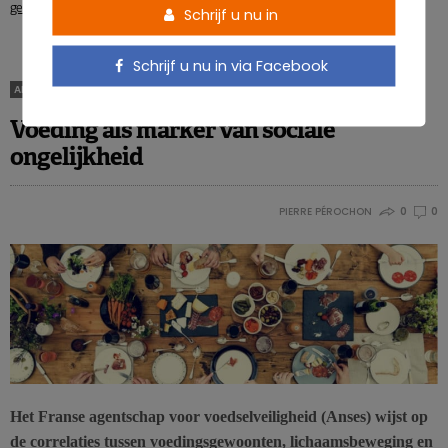
gewicht te verliezen?
calorieën dan ‘s avonds?
Schrijf u nu in
Schrijf u nu in via Facebook
ARTIKELS
Voeding als marker van sociale
ongelijkheid
PIERRE PÉROCHON
0
0
Het Franse agentschap voor voedselveiligheid (Anses) wijst op
de correlaties tussen voedingsgewoonten, lichaamsbeweging en