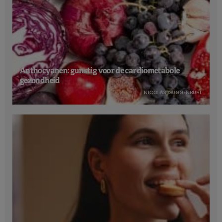
Anthocyanen: gunstig voor de cardiometabole
gezondheid
NICOLAS GUGGENBÜHL