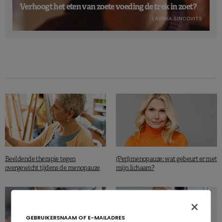
Verhoogt het eten van zoete voeding de trek in zoet?
LAVINIA SINCOVITS
Beeldende therapie tegen
(Peri)menopauze: wat gebeurt er met
overgewicht tijdens de menopauze
mijn lichaam?
×
GEBRUIKERSNAAM OF E-MAILADRES