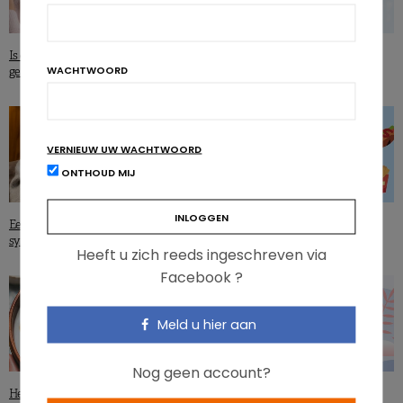
Is een siësta een goede of slechte
Lage botdichtheid, een voorteken
WACHTWOORD
gewoonte voor je gewicht?
van dementie?
VERNIEUW UW WACHTWOORD
ONTHOUD MIJ
Eetstoornissen en menopauze: welke
Ontstekingsindex van voeding en
symptomen?
cardiovasculair risico
Heeft u zich reeds ingeschreven via
Facebook ?
Meld u hier aan
Nog geen account?
Helpen voedingsvezels echt om
Verbrand je ‘s morgens meer