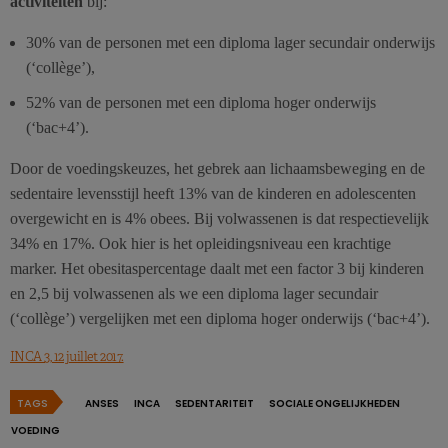
activiteiten
bij:
30% van de personen met een diploma lager secundair onderwijs
(‘collège’),
52% van de personen met een diploma hoger onderwijs
(‘bac+4’).
Door de voedingskeuzes, het gebrek aan lichaamsbeweging en de
sedentaire levensstijl heeft 13% van de kinderen en adolescenten
overgewicht en is 4% obees. Bij volwassenen is dat respectievelijk
34% en 17%. Ook hier is het opleidingsniveau een krachtige
marker. Het obesitaspercentage daalt met een factor 3 bij kinderen
en 2,5 bij volwassenen als we een diploma lager secundair
(‘collège’) vergelijken met een diploma hoger onderwijs (‘bac+4’).
INCA 3, 12 juillet 2017.
TAGS
ANSES
INCA
SEDENTARITEIT
SOCIALE ONGELIJKHEDEN
VOEDING