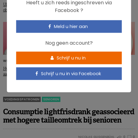
Heeft u zich reeds ingeschreven via
gewichtsverlies. Veilig? Efficiënt?
Ultrabewerkt voedsel voor mama,
Facebook ?
obesitas voor het kind?
Meld u hier aan
Nog geen account?
Schrijf u nu in
WETENSCHAP & NEWS
Obesitas: wat is de economische
impact?
Hypnose, een hulpmiddel in de
Schrijf u nu in via Facebook
aanpak van obesitas?
VOEDINGSPATRONEN
SENIOREN
Consumptie lightfrisdrank geassocieerd
met hogere tailleomtrek bij senioren
NICOLAS GUGGENBÜHL
0
0