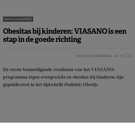
NON CLASSIFIÉ(E)
Obesitas bij kinderen: VIASANO is een
stap in de goede richting
NICOLAS GUGGENBÜHL
0
0
De eerste bemoedigende resultaten van het VIASANO-
programma tegen overgewicht en obesitas bij kinderen zijn
gepubliceerd in het tijdschrift
Pediatric Obesity
.