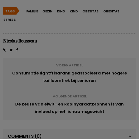
TAGS
FAMILIE
GEZIN
KIND
KIND
OBESITAS
OBESITAS
STRESS
Nicolas Rousseau
VORIG ARTIKEL
Consumptie lightfrisdrank geassocieerd met hogere
tailleomtrek bij senioren
VOLGENDE ARTIKEL
De keuze van eiwit- en koolhydraatbronnen is van
invloed op het lichaamsgewicht
COMMENTS
(0)