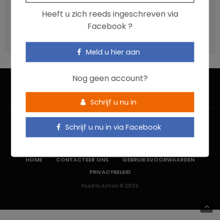
Vis, verontreinigende stoffen en omega-3: wat zijn de
Heeft u zich reeds ingeschreven via
aanbevelingen?
Facebook ?
Moeten ultrabewerkte voedingsmiddelen een prioritair
aandachtspunt zijn?
Meld u hier aan
Nog geen account?
Schrijf u nu in
Schrijf u nu in via Facebook
HOME
CONTACTEER ONS
GEBRUIKSVOORWAARDEN
PRIVACYBELEID
Food In Action © 2022