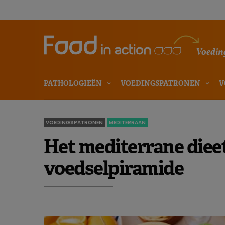
Voeding
PATHOLOGIEËN
VOEDINGSPATRONEN
V
VOEDINGSPATRONEN
MEDITERRAAN
Het mediterrane diee
voedselpiramide