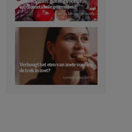
Anthocyanen: gunstig voor de
cardiometabole gezondheid
NICOLAS GUGGENBÜHL
Verhoogt het eten van zoete voeding
de trek in zoet?
LAVINIA SINCOVITS