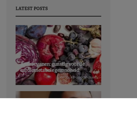
LATEST POSTS
Anthocyanen: gunstig voor de
cardiometabole gezondheid
NICOLAS GUGGENBÜHL
Verhoogt het eten van zoete voeding
de trek in zoet?