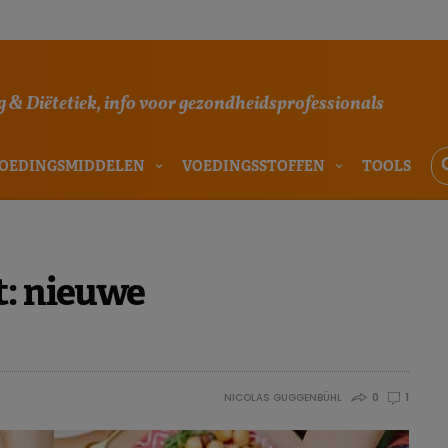
 & Diëtetiek, info voor gezondheidsprofessionals
OEDINGSMIDDELEN
VOEDINGSSTOFFEN
TOOLS
t: nieuwe
NICOLAS GUGGENBÜHL
0
1