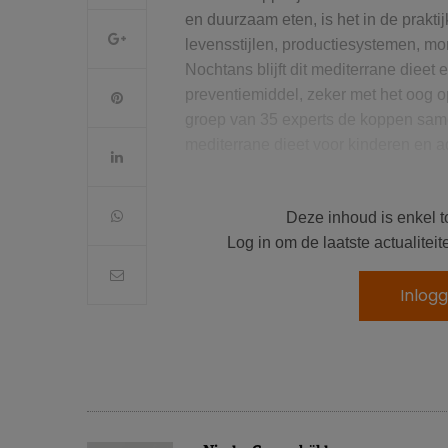
en duurzaam eten, is het in de prakti
levensstijlen, productiesystemen, mo
Nochtans blijft dit mediterrane diee
preventiemiddel, zeker met het oog 
groep van 35 experts de koppen sam
mediterrane dieet voor kinderen en a
Deze
bijgewerkte versie
is het resu
wetenschappelijke literatuurstudie. D
Deze inhoud is enkel t
ook andere aspecten van de mediterr
Log in om de laatste actualite
van jongeren is bijzonder alarmerend
Inlog
À lire aussi :
Voeding voor kinderen: te veel su
Wat is er veranderd aan de