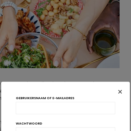
ie qua gezonde voeding, introduceert een nieuwe
×
 adolescenten om obesitas en cardiovasculaire
GEBRUIKERSNAAM OF E-MAILADRES
men.
nele mediterrane dieet van a tot z bestudeerd. Terwijl de
WACHTWOORD
ngswijze verheft tot
referentiemodel
voor gezond, lekker