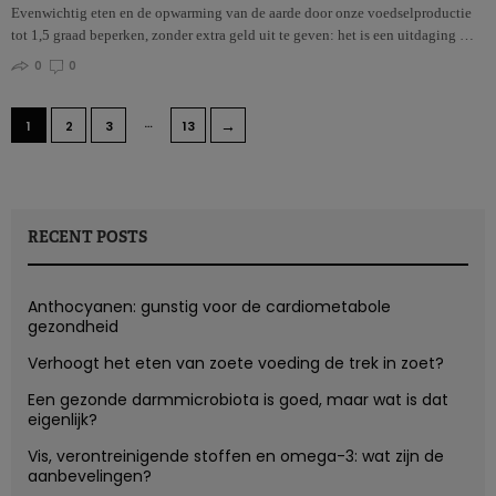
Evenwichtig eten en de opwarming van de aarde door onze voedselproductie
tot 1,5 graad beperken, zonder extra geld uit te geven: het is een uitdaging …
0
0
…
→
1
2
3
13
RECENT POSTS
Anthocyanen: gunstig voor de cardiometabole
gezondheid
Verhoogt het eten van zoete voeding de trek in zoet?
Een gezonde darmmicrobiota is goed, maar wat is dat
eigenlijk?
Vis, verontreinigende stoffen en omega-3: wat zijn de
aanbevelingen?