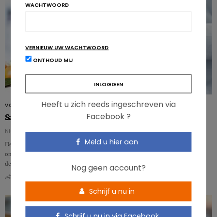
WACHTWOORD
VERNIEUW UW WACHTWOORD
ONTHOUD MIJ
Heeft u zich reeds ingeschreven via
VOEDINGSMIDDELEN
Facebook ?
Samenstelling checken ? Kijk in de Voedingsmiddelentabel !
NICOLAS GUGGENBÜHL
Meld u hier aan
De Belgische Voedingsmiddelentabel moet mee met haar tijd. Zo verscheen
onlangs al de 7e editie. Deze lijst bevat niet alleen meer producten, vooral in
de …
Nog geen account?
0
0
Schrijf u nu in
Schrijf u nu in via Facebook