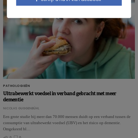
PATHOLOGIEËN
Ultrabewerkt voedsel in verband gebracht met meer
dementie
NICOLAS GUGGENBÜHL
Een grote studie bij meer dan 70.000 mensen duidt op een verband tussen de
consumptie van ultrabewerkt voedsel (UBV) en het risico op dementie.
Omgekeerd bl…
0
0