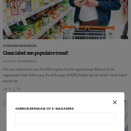
VOEDINGSMIDDELEN
Clean label: een populaire trend!
NICOLAS GUGGENBÜHL
Uit een onderzoek van FoodNavigator bij het agentschap Mintel en de
organisatie Safe Advocacy Food Europe (SAFE) blijkt dat de trend ‘clean label’
steeds me…
0
0
×
GEBRUIKERSNAAM OF E-MAILADRES