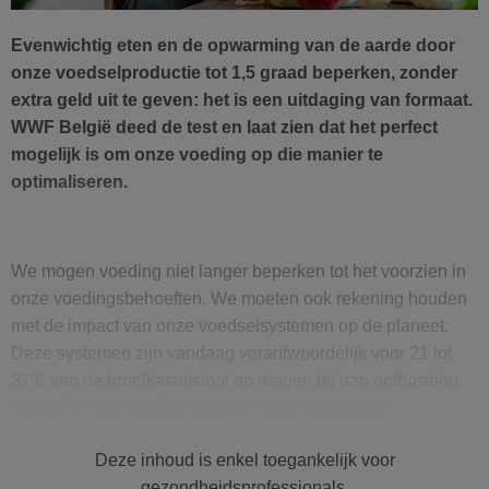
Evenwichtig eten en de opwarming van de aarde door
onze voedselproductie tot 1,5 graad beperken, zonder
extra geld uit te geven: het is een uitdaging van formaat.
WWF België deed de test en laat zien dat het perfect
mogelijk is om onze voeding op die manier te
optimaliseren.
We mogen voeding niet langer beperken tot het voorzien in
onze voedingsbehoeften. We moeten ook rekening houden
met de impact van onze voedselsystemen op de planeet.
Deze systemen zijn vandaag verantwoordelijk voor 21 tot
37% van de broeikasuitstoot en dragen bij aan ontbossing,
het verlies aan biodiversiteit en bodemdegradatie.
Verschillende rekenmodellen, waaronder het EAT-Lancet-
Deze inhoud is enkel toegankelijk voor
rapport, toonden al aan dat
we absoluut moeten evolueren
gezondheidsprofessionals.