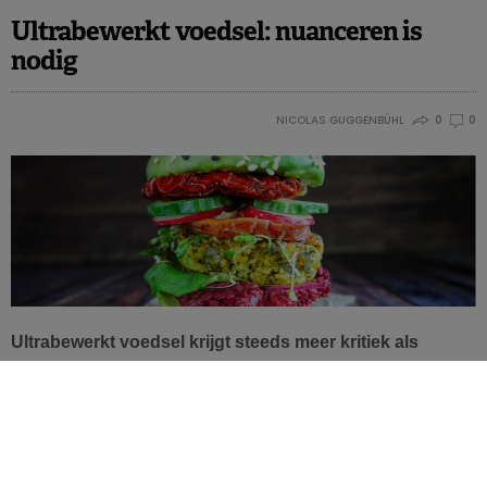
Ultrabewerkt voedsel: nuanceren is
nodig
NICOLAS GUGGENBÜHL
0
0
Ultrabewerkt voedsel krijgt steeds meer kritiek als
categorie op zich. Toch vinden we onder deze noemer
voedingsproducten met de meest uiteenlopende
voedingsprofielen, en ongezond en gezond liggen er
soms heel dicht bij elkaar. We kunnen de bewerkte
voedingsmiddelen dan ook moeilijk over een en