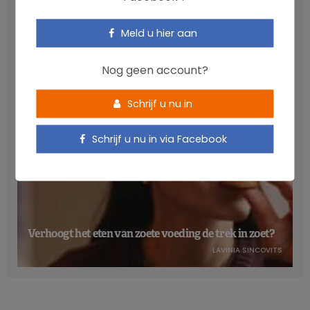
Anthocyanen: gunstig voor de cardiometabole
gezondheid
Meld u hier aan
NICOLAS GUGGENBÜHL
Lees ook:
Voedingspiramide 2020: evenwichtiger en
duurzamer
Nog geen account?
Schrijf u nu in
Eieren, de enige winnaars in het dierenrijk
Schrijf u nu in via Facebook
De enige winnaar in het rijtje van dierlijke producten is het
ei. Eieren leveren veel gezonde voedingsstoffen en hebben
een relatief lage milieu-impact. De aanbevolen hoeveelheid
wordt dan ook
vijf keer verhoogd
.
Verhoogt het eten van zoete voeding de trek in zoet?
Producten met veel vetten, zout en toegevoegde suikers
worden teruggeschroefd, wat resulteert in een
lagere
LAVINIA SINCOVITS
NOVA-score
(mate van bewerking) van de voeding.
Hoe zit het met de kostprijs? Het geoptimaliseerde