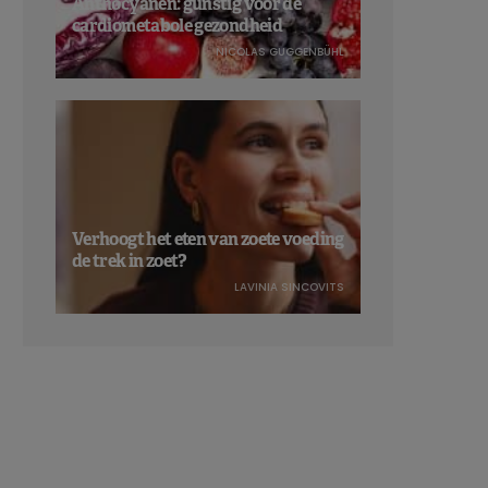
Anthocyanen: gunstig voor de
cardiometabole gezondheid
NICOLAS GUGGENBÜHL
Verhoogt het eten van zoete voeding
de trek in zoet?
LAVINIA SINCOVITS