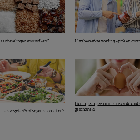
e aanbevelingen voor suikers?
Ultrabewerkte voeding – pro’s en contr
Eieren geen gevaar meer voor de cardi
gezondheid
e als vegetariër of veganist op letten?