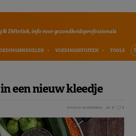
 & Diëtetiek, info voor gezondheidsprofessionals
OEDINGSMIDDELEN
VOEDINGSSTOFFEN
TOOLS
in een nieuw kleedje
NICOLAS GUGGENBÜHL
0
0