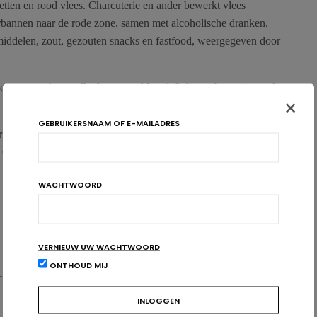
etten en rood vlees. Charcuterie en ander bewerkt vlees
rbannen naar de rode zone, samen met alcoholische dranken,
smiddelen, zout, gezouten snacks en fastfood, weergegeven door
rden er geen hoeveelheden vermeld en is lichaamsbeweging ook
×
GEBRUIKERSNAAM OF E-MAILADRES
or het Vlaams Gewest bereidt men ook op federaal niveau nieuwe
e Gezondheidsraad. Wordt vervolgd…
WACHTWOORD
VLAANDEREN
VOEDINGSDRIEHOEK
VOEDINGSDRIEHOEK
VERNIEUW UW WACHTWOORD
ONTHOUD MIJ