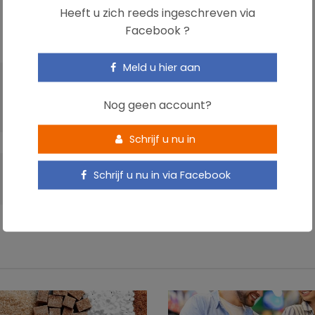
Heeft u zich reeds ingeschreven via
Facebook ?
Meld u hier aan
VOLGENDE ARTIKEL
Nog geen account?
Burn-out in de kijker
Schrijf u nu in
Schrijf u nu in via Facebook