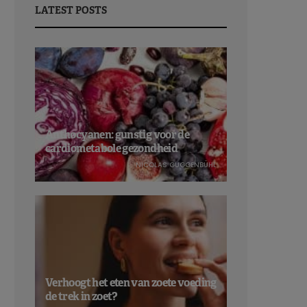
LATEST POSTS
Anthocyanen: gunstig voor de
cardiometabole gezondheid
NICOLAS GUGGENBÜHL
Verhoogt het eten van zoete voeding
de trek in zoet?