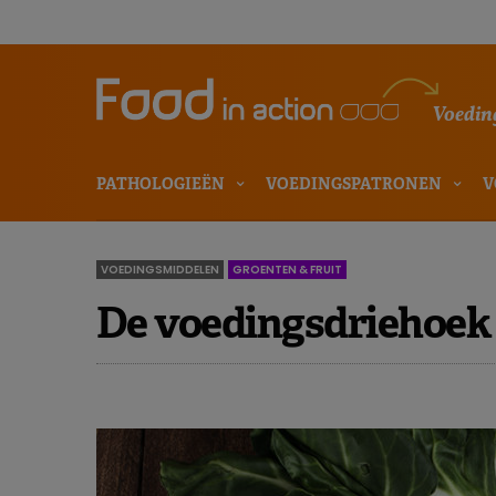
Voeding
PATHOLOGIEËN
VOEDINGSPATRONEN
V
VOEDINGSMIDDELEN
GROENTEN & FRUIT
De voedingsdriehoek 