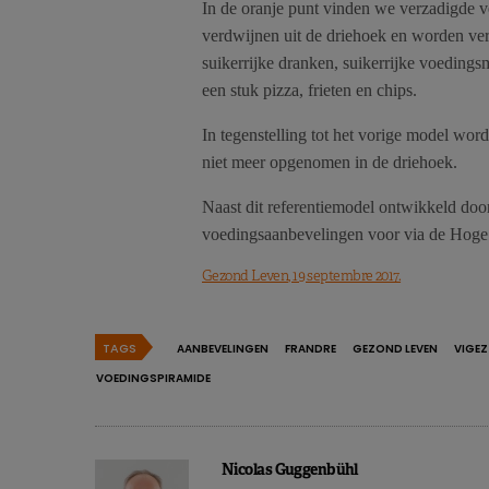
In de oranje punt vinden we verzadigde v
verdwijnen uit de driehoek en worden ve
suikerrijke dranken, suikerrijke voeding
een stuk pizza, frieten en chips.
In tegenstelling tot het vorige model wo
niet meer opgenomen in de driehoek.
Naast dit referentiemodel ontwikkeld do
voedingsaanbevelingen voor via de Hog
Gezond Leven, 19 septembre 2017.
TAGS
AANBEVELINGEN
FRANDRE
GEZOND LEVEN
VIGEZ
VOEDINGSPIRAMIDE
Nicolas Guggenbühl