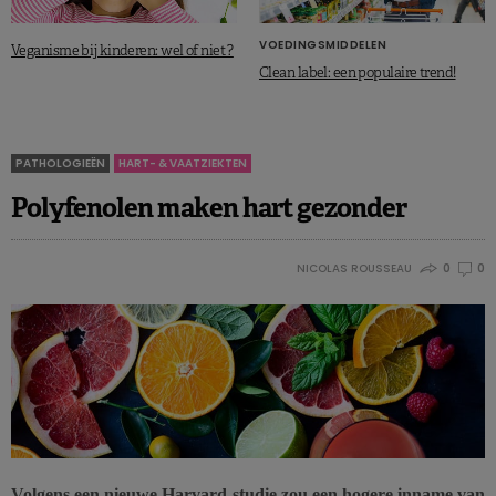
VOEDINGSMIDDELEN
Veganisme bij kinderen: wel of niet ?
Clean label: een populaire trend!
PATHOLOGIEËN
HART- & VAATZIEKTEN
Polyfenolen maken hart gezonder
NICOLAS ROUSSEAU
0
0
Volgens een nieuwe Harvard-studie zou een hogere inname van