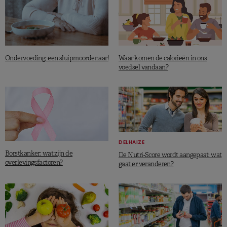
Ondervoeding: een sluipmoordenaar!
Waar komen de calorieën in ons
voedsel vandaan?
DELHAIZE
Borstkanker: wat zijn de
De Nutri-Score wordt aangepast: wat
overlevingsfactoren?
gaat er veranderen?