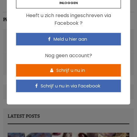
Heeft u zich reeds ingeschreven via
Pierre Pérochon
Facebook ?
VORIG ARTIKEL
Meld u hier aan
Polyfenolen maken hart gezonder
Nog geen account?
VOLGENDE ARTIKEL
Gewicht en vetmassa verliezen maakt je jonger
Schrijf u nu in
Schrijf u nu in via Facebook
COMMENTS
(0)
LATEST POSTS