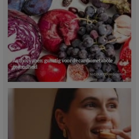
Anthocyanen: gunstig voor de cardiometabole
gezondheid
NICOLAS GUGGENBÜHL