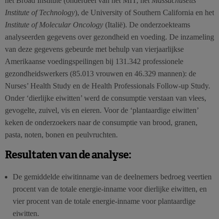
het Broad Institute (onderdeel van het MIT, het
Massachusetts
Institute of Technology
), de University of Southern California en het
Institute of Molecular Oncology
(Italië). De onderzoekteams
analyseerden gegevens over gezondheid en voeding. De inzameling
van deze gegevens gebeurde met behulp van vierjaarlijkse
Amerikaanse voedingspeilingen bij 131.342 professionele
gezondheidswerkers (85.013 vrouwen en 46.329 mannen): de
Nurses’ Health Study en de Health Professionals Follow-up Study.
Onder ‘dierlijke eiwitten’ werd de consumptie verstaan van vlees,
gevogelte, zuivel, vis en eieren. Voor de ‘plantaardige eiwitten’
keken de onderzoekers naar de consumptie van brood, granen,
pasta, noten, bonen en peulvruchten.
Resultaten van de analyse:
De gemiddelde eiwitinname van de deelnemers bedroeg veertien
procent van de totale energie-inname voor dierlijke eiwitten, en
vier procent van de totale energie-inname voor plantaardige
eiwitten.