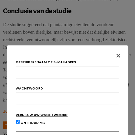
Conclusie van de studie
De studie suggereert dat plantaardige eiwitten de voorkeur
verdienen boven dierlijke, maar bewijst niet dat dierlijke eiwitten
rechtstreeks verantwoordelijk zijn voor een verhoogd ziekterisico.
In zekere zin suggereert de studie zelfs dat een hoge inname van
×
dierlijke eiwitten zonder gevolgen blijft als de persoon in kwestie er
GEBRUIKERSNAAM OF E-MAILADRES
een gezonde levensstijl opna houdt.
Toch zijn deze gegevens in overeenstemming met de bevindingen
van eerdere studies, waarin werd aanbevolen om de inname van
dierlijke eiwitten te beperken. Dat geldt vooral voor verwerkt rood
WACHTWOORD
vlees. Het is uiteindelijk altijd het beste om gevarieerd te eten:
breng dus ook afwisseling in je eiwitbronnen.
JAMA Internal Medicine August 1 2016 doi:10.1001/jamainternmed.2016.4182
VERNIEUW UW WACHTWOORD
ONTHOUD MIJ
TAGS
AMINOZUREN
DIERLIJK
EIWITTEN
PLANTAARDIG
VOEDING