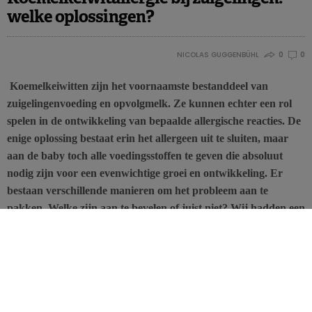
welke oplossingen?
NICOLAS GUGGENBÜHL
0
0
Koemelkeiwitten zijn het voornaamste bestanddeel van
zuigelingenvoeding en opvolgmelk. Ze kunnen echter een rol
spelen in de ontwikkeling van bepaalde allergische reacties. De
enige oplossing bestaat erin het allergeen uit te sluiten, maar
aan de baby toch alle voedingsstoffen te geven die absoluut
nodig zijn voor een evenwichtige groei en ontwikkeling. Er
bestaan verschillende manieren om het probleem aan te
pakken. Welke zijn aan te bevelen of juist niet? Wij hadden een
gesprek met dr. Elisabeth De Greef, kindergastro-enteroloog
aan het UZ Brussel, en Isabelle Harpigny, kinderdiëtiste en
docent aan het Institut Paul Lambin (Haute École Léonard de
Vinci).