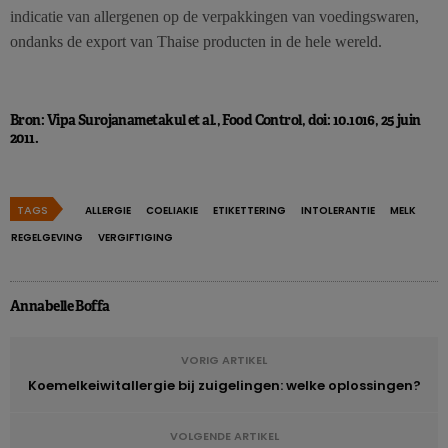
indicatie van allergenen op de verpakkingen van voedingswaren,
ondanks de export van Thaise producten in de hele wereld.
Bron: Vipa Surojanametakul et al., Food Control, doi: 10.1016, 25 juin
2011.
TAGS
ALLERGIE
COELIAKIE
ETIKETTERING
INTOLERANTIE
MELK
REGELGEVING
VERGIFTIGING
Annabelle Boffa
VORIG ARTIKEL
Koemelkeiwitallergie bij zuigelingen: welke oplossingen?
VOLGENDE ARTIKEL