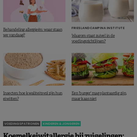
FRIESLANDCAMPINA INSTITUTE
Behandeling allergieën: waar staan
we vandaag?
Waarom staat zuivel in de
voedingsrichtlijnen?
Insecten: hoe kwaliteitsvol zijn hun
Een ‘burger’ mag plantaardig zijn,
eiwitten?
maar kaas niet
VOEDINGSPATRONEN
KINDEREN & JONGEREN
Koemelkeiwitallergie bij zuigelingen: