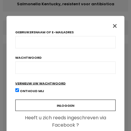
Salmonella Kentucky, resistent voor antibiotica
×
COMMENTS
(0)
GEBRUIKERSNAAM OF E-MAILADRES
LATEST POSTS
WACHTWOORD
VERNIEUW UW WACHTWOORD
ONTHOUD MIJ
Heeft u zich reeds ingeschreven via
Facebook ?
Anthocyanen: gunstig voor de cardiometabole