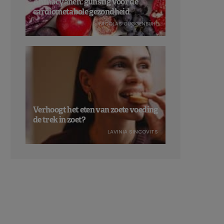
Anthocyanen: gunstig voor de
cardiometabole gezondheid
NICOLAS GUGGENBÜHL
Verhoogt het eten van zoete voeding
de trek in zoet?
LAVINIA SINCOVITS