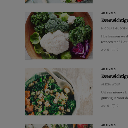
ARTIKELS
Evenwichtige
NICOLAS GUGGEN
Hoe kunnen we de 
respecteren? Lo
0
0
ARTIKELS
Evenwichtige
ALEXIA WOLF
Uit een nieuwe Eu
gunstig is voor 
0
0
ARTIKELS