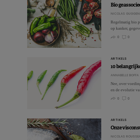
Bio geassocie
NICOLAS GUGGEN
Regelmatig bio pr
op kanker, gegev
0
0
ARTIKELS
10 belangrijk
ANNABELLE BOFFA
Nee, over voedin
en de evolutie v
0
0
ARTIKELS
Onze viscons
NICOLAS ROUSSE