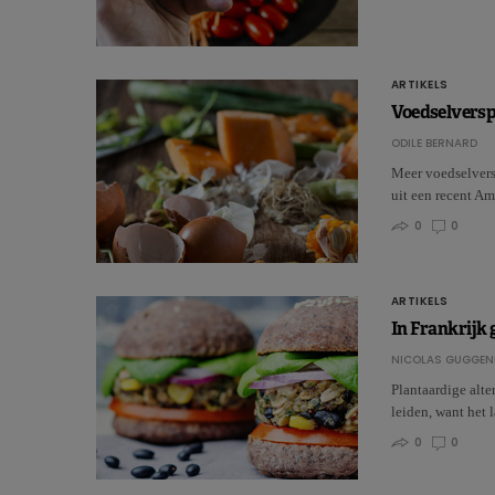
ARTIKELS
Voedselverspi
ODILE BERNARD
Meer voedselversp
uit een recent 
0
0
ARTIKELS
In Frankrijk 
NICOLAS GUGGEN
Plantaardige alte
leiden, want het
0
0