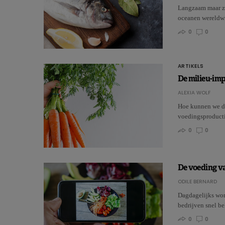
Langzaam maar ze
oceanen wereldwi
0
0
ARTIKELS
De milieu-im
ALEXIA WOLF
Hoe kunnen we do
voedingsproduct
0
0
De voeding v
ODILE BERNARD
Dagdagelijks wor
bedrijven snel b
0
0