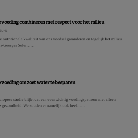
 voeding combineren met respect voor het milieu
BÜHL
nutritionele kwaliteit van ons voedsel garanderen en tegelijk het milieu
uis-Georges Soler……
 voeding om zoet water te besparen
ropese studie blijkt dat een evenwichtig voedingspatroon niet alleen
de gezondheid. We zouden er namelijk ook heel……