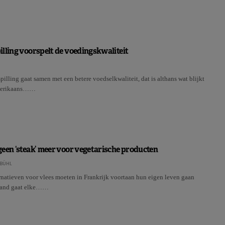
lling voorspelt de voedingskwaliteit
illing gaat samen met een betere voedselkwaliteit, dat is althans wat blijkt
Amerikaans……
geen ‘steak’ meer voor vegetarische producten
BÜHL
rnatieven voor vlees moeten in Frankrijk voortaan hun eigen leven gaan
 land gaat elke……