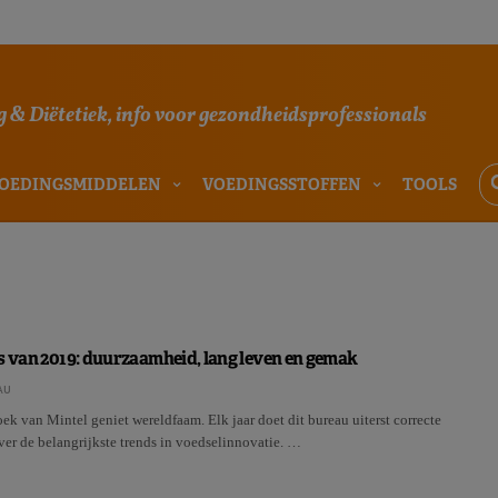
 & Diëtetiek, info voor gezondheidsprofessionals
OEDINGSMIDDELEN
VOEDINGSSTOFFEN
TOOLS
s van 2019: duurzaamheid, lang leven en gemak
AU
k van Mintel geniet wereldfaam. Elk jaar doet dit bureau uiterst correcte
er de belangrijkste trends in voedselinnovatie. …