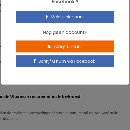
Facebook ?
ker heeft de vangstcapaciteit haar hoogtepunt bereikt in de zeeën en
jd. Volgens de FAO is ons verbruik in bijna 60 jaar ver…
Meld u hier aan
Nog geen account?
pact van voeding beperken
Schrijf u nu in
Schrijf u nu in via Facebook
eltreffende oplossingen vinden om de milieu-impact van de
ie te beperken als……
an de Vlaamse consument in de toekomst
den de producten van voedingsbedrijven geconsumeerd en toch worden de
ekritiseerd……