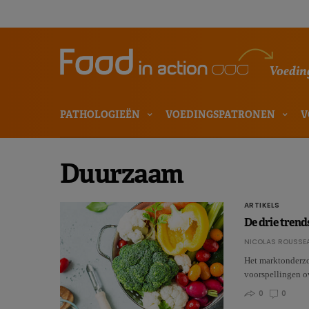
Voeding
PATHOLOGIEËN
VOEDINGSPATRONEN
V
Duurzaam
ARTIKELS
De drie trend
NICOLAS ROUSSE
Het marktonderzoe
voorspellingen ov
0
0