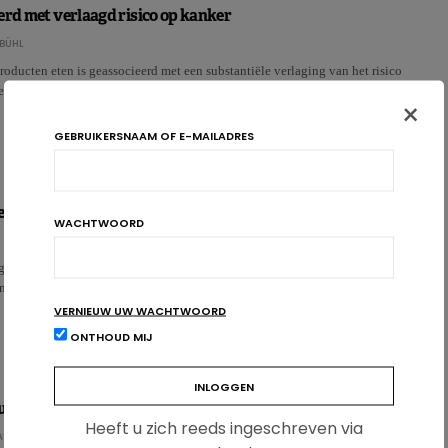
erd met verlaagd risico op kanker
BÜHL
oducten eten is geassocieerd met een substantiële verlaging van het risico
ens van de studie NutriNet-Santé.…
×
GEBRUIKERSNAAM OF E-MAILADRES
e voedingsevoluties van de afgelopen 10 jaar
WACHTWOORD
g weten we lang nog niet alles! Dankzij de wetenschappelijke vooruitgang
an de mens blijft onze kennis voortdurend toenemen.…
VERNIEUW UW WACHTWOORD
ONTHOUD MIJ
umptie bedreigt de zeeën
Heeft u zich reeds ingeschreven via
AU