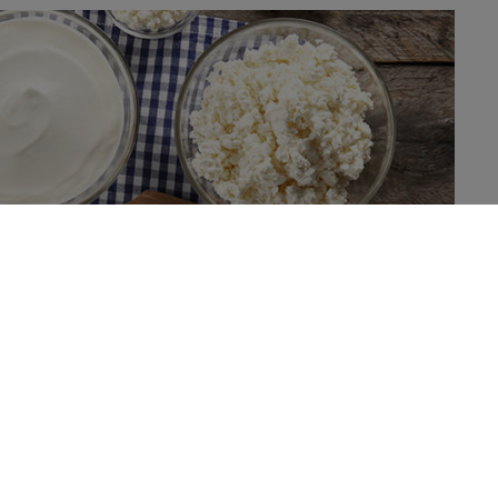
velproducten onderwerp van kritiek, maar nu blijkt het toch
ootschalige studie PURE zijn volle zuivelproducten zelfs
, ook voor sterfte door hart- en vaatziekten.
at grotendeels uit verzadigde vetzuren. De aanbevelingen voor
 magere zuivelproducten. Daarvoor baseren ze zich op de theorie