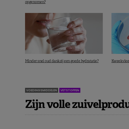
opgenomen?
Minder snel oud dankzij een goede hydratatie?
Kweekvlees
VOEDINGSMIDDELEN
VETSTOFFEN
Zijn volle zuivelpro