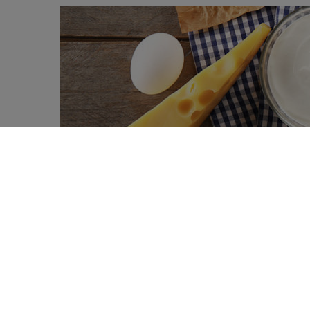
Lange tijd was het vetgedeelte van zui
0
geen probleem te vormen. Volgens de gr
SHARES
geassocieerd met een lager sterftecijfer
Het vetgedeelte in zuivelproducten besta
deze voedingscategorie pleiten vaak voor