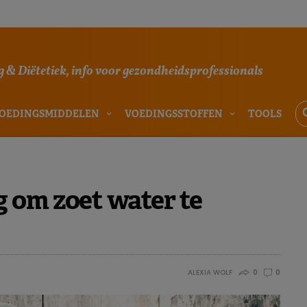
 & Diëtetiek, info voor gezondheidsprofessionals
OEDINGSMIDDELEN
VOEDINGSSTOFFEN
TOOLS
 om zoet water te
ALEXIA WOLF
0
0