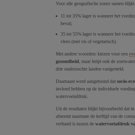
Voor alle geografische zones samen blijkt 
11 tot 35% lager is wanneer het voedin
bevat;
35 tot 55% lager is wanneer het voedi
vlees (met vis of vegetarisch).
Met andere woorden: kiezen voor een
ev
gezondheid
, maar helpt ook de zoetwate
drie onderzochte landen vastgesteld.
Daarnaast werd aangetoond dat
socio-ec
invloed hebben op de individuele voedi
watervoetafdruk.
Uit de resultaten blijkt bijvoorbeeld dat i
afneemt naarmate de leeftijd van de cons
verband is tussen de
watervoetafdruk v