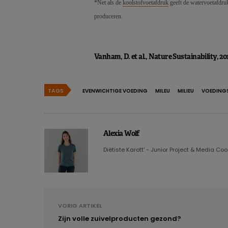
*Net als de
koolstofvoetafdruk
geeft de watervoetafdruk
produceren.
Vanham, D. et al., Nature Sustainability, 201
TAGS
EVENWICHTIGE VOEDING
MILEU
MILIEU
VOEDING
Alexia Wolf
Diëtiste Karott' - Junior Project & Media Co
VORIG ARTIKEL
Zijn volle zuivelproducten gezond?