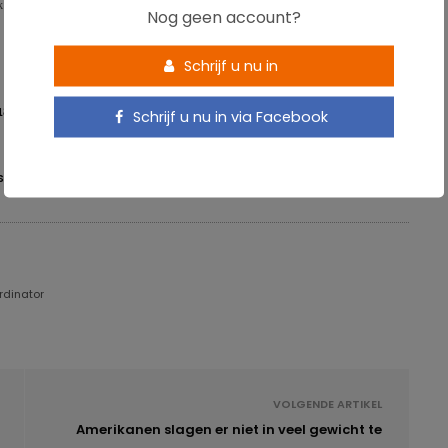
 weer hoeveel zoet water gebruikt wordt om, in dit geval, voedingsmiddelen te
Nog geen account?
Schrijf u nu in
8, 1, 518-525.
Schrijf u nu in via Facebook
SPATROON
WATER
WATERVOETAFDRUK
ordinator
VOLGENDE ARTIKEL
Amerikanen slagen er niet in veel gewicht te