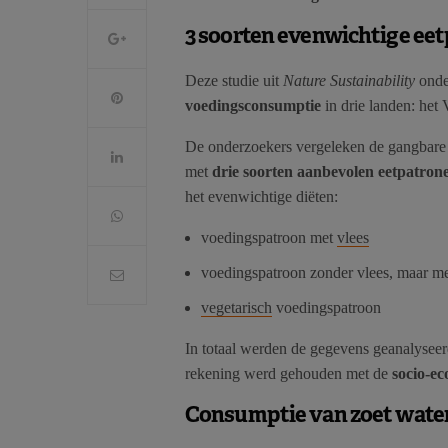
3 soorten evenwichtige eet
Deze studie uit
Nature Sustainability
onde
voedingsconsumptie
in drie landen: het 
De onderzoekers vergeleken de gangbare 
met
drie soorten aanbevolen eetpatron
het evenwichtige diëten:
voedingspatroon met
vlees
voedingspatroon zonder vlees, maar m
vegetarisch
voedingspatroon
In totaal werden de gegevens geanalyseer
rekening werd gehouden met de
socio-e
Consumptie van zoet water 