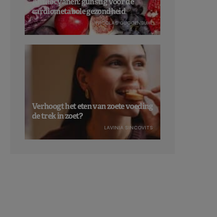
Anthocyanen: gunstig voor de
cardiometabole gezondheid
NICOLAS GUGGENBÜHL
Verhoogt het eten van zoete voeding
de trek in zoet?
LAVINIA SINCOVITS