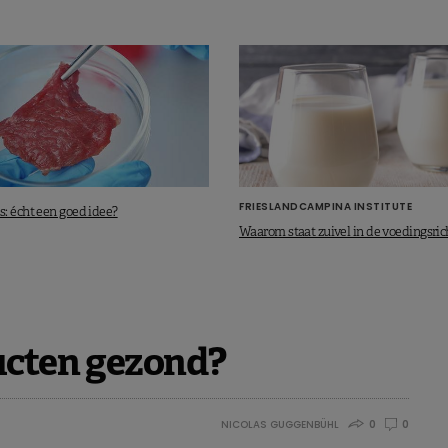
FRIESLANDCAMPINA INSTITUTE
: écht een goed idee?
Waarom staat zuivel in de voedingsric
ducten gezond?
NICOLAS GUGGENBÜHL
0
0