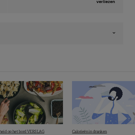
verliezen
eid op het bord VERSLAG
Calorieën in dranken