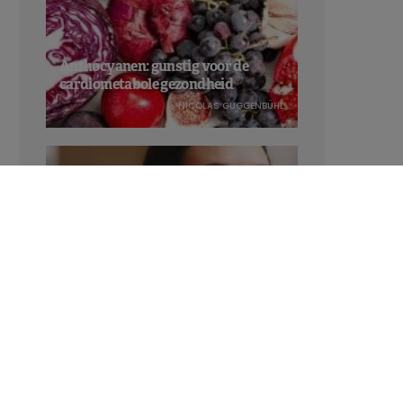
Anthocyanen: gunstig voor de
cardiometabole gezondheid
NICOLAS GUGGENBÜHL
Verhoogt het eten van zoete voeding
de trek in zoet?
LAVINIA SINCOVITS