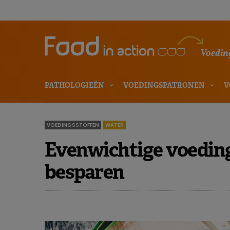
Voeding
PATHOLOGIEËN
VOEDINGSPATRONEN
V
VOEDINGSSTOFFEN
WATER
Evenwichtige voeding
besparen