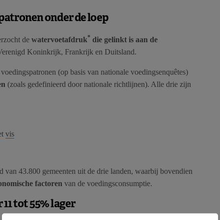
patronen onder de loep
*
rzocht de
watervoetafdruk
die gelinkt is aan de
Verenigd Koninkrijk, Frankrijk en Duitsland.
voedingspatronen (op basis van nationale voedingsenquêtes)
en
(zoals gedefinieerd door nationale richtlijnen). Alle drie zijn
et
vis
d van 43.800 gemeenten uit de drie landen, waarbij bovendien
conomische factoren
van de voedingsconsumptie.
11 tot 55% lager