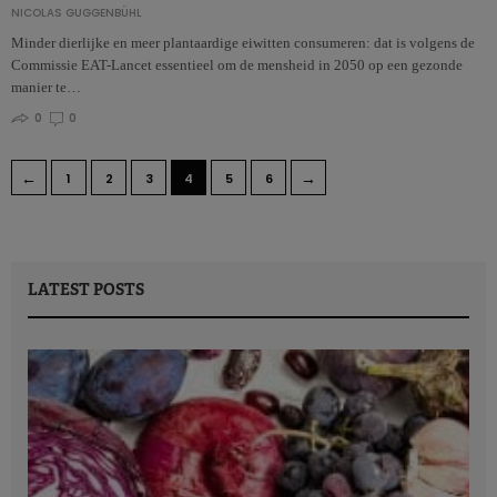
NICOLAS GUGGENBÜHL
Minder dierlijke en meer plantaardige eiwitten consumeren: dat is volgens de
Commissie EAT-Lancet essentieel om de mensheid in 2050 op een gezonde
manier te…
0
0
←
→
1
2
3
4
5
6
LATEST POSTS