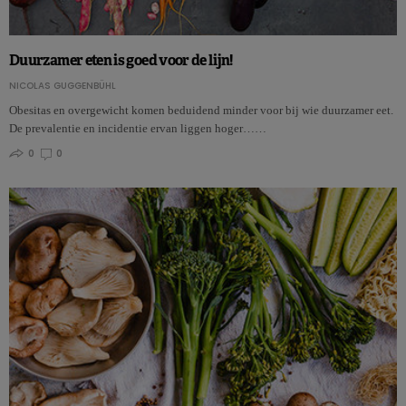
Duurzamer eten is goed voor de lijn!
NICOLAS GUGGENBÜHL
Obesitas en overgewicht komen beduidend minder voor bij wie duurzamer eet.
De prevalentie en incidentie ervan liggen hoger……
0
0