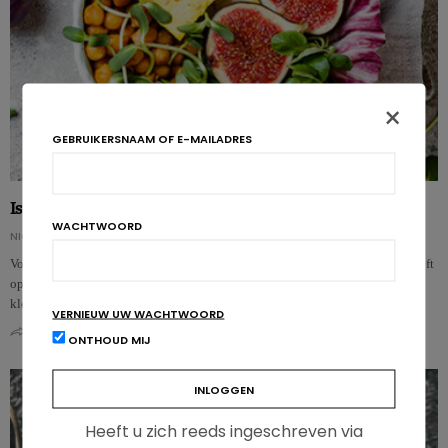
×
GEBRUIKERSNAAM OF E-MAILADRES
Is lokale voeding ook gezond?
WACHTWOORD
NICOLAS ROUSSEAU
Vooronderzoek doet vermoeden dat lokale voeding een gunstige invloed heeft
op abdominale vetmassa, de bloeddruk en het risico op diabetes. Het
kleinschalige…
VERNIEUW UW WACHTWOORD
0
0
ONTHOUD MIJ
Heeft u zich reeds ingeschreven via