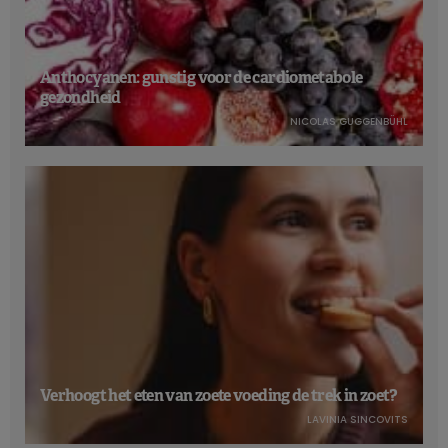
Anthocyanen: gunstig voor de cardiometabole
gezondheid
NICOLAS GUGGENBÜHL
Verhoogt het eten van zoete voeding de trek in zoet?
LAVINIA SINCOVITS