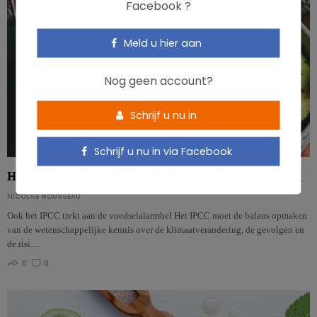
Facebook ?
Meld u hier aan
Nog geen account?
Schrijf u nu in
Schrijf u nu in via Facebook
Het IPCC pleit op zijn beurt voor meer plantaardige voeding
NICOLAS ROUSSEAU
Ook het IPCC trekt aan de voedselalarmbel Het IPCC moet de balans opmaken
van de wetenschappelijke kennis over de klimaatverandering, de gevolgen en
de risi…
0
0