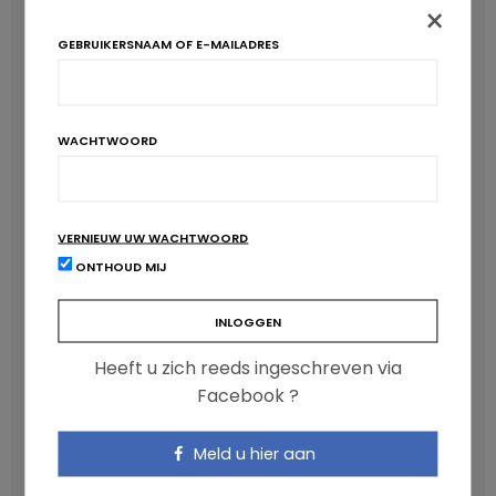
×
GEBRUIKERSNAAM OF E-MAILADRES
WACHTWOORD
VERNIEUW UW WACHTWOORD
ONTHOUD MIJ
Anthocyanen: gunstig voor de cardiometabole
gezondheid
NICOLAS GUGGENBÜHL
Heeft u zich reeds ingeschreven via
Facebook ?
Meld u hier aan