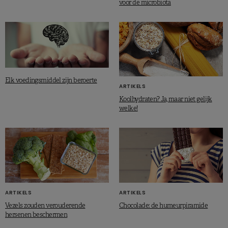
voor de microbiota
Elk voedingsmiddel zijn beroerte
ARTIKELS
Koolhydraten? Ja, maar niet gelijk
welke!
ARTIKELS
ARTIKELS
Vezels zouden verouderende
Chocolade: de humeurpiramide
hersenen beschermen