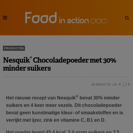
PRODUCTEN
®
Nesquik
Chocoladepoeder met 30%
minder suikers
DE REDACTIE
0
0
®
Het nieuwe recept van Nesquik
bevat 30% minder
suikers en 4 keer meer vezels. Dit chocoladepoeder
bevat geen kunstmatige kleur- of smaakstoffen en is
verrijkt met ijzer, zink en vitamine C, B1 en D.
Het poeder levert 45,4 kcal, 3,4 gram suikers en 3,5