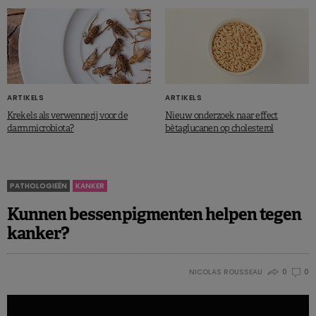
ARTIKELS
ARTIKELS
Nieuw onderzoek naar effect
Krekels als verwennerij voor de
bètaglucanen op cholesterol
darmmicrobiota?
PATHOLOGIEËN
KANKER
Kunnen bessenpigmenten helpen tegen
kanker?
NICOLAS ROUSSEAU
0
0