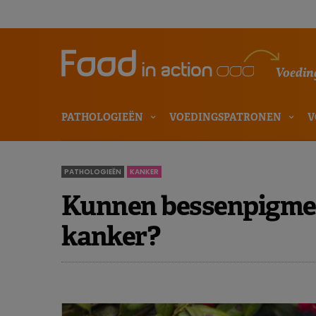
Voeding
PATHOLOGIEËN
VOEDINGSPATRONEN
V
PATHOLOGIEËN
KANKER
Kunnen bessenpigmen
kanker?