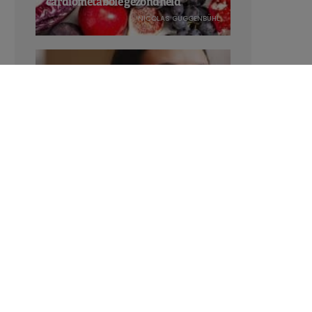
cardiometabole gezondheid
NICOLAS GUGGENBÜHL
Verhoogt het eten van zoete voeding
de trek in zoet?
LAVINIA SINCOVITS