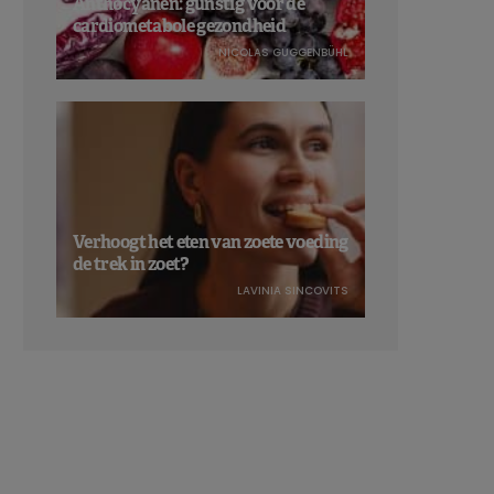
Anthocyanen: gunstig voor de
cardiometabole gezondheid
NICOLAS GUGGENBÜHL
Verhoogt het eten van zoete voeding
de trek in zoet?
LAVINIA SINCOVITS