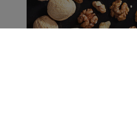
Noten zijn goed voor je! Eerdere studi
0
aangetoond, waaronder hoofdzakelijk h
SHARES
darmkanker. Het onderliggend mechan
de manier waarop walnoten de darmmi
Voedingsvezels
Walnoten
bevatten een belangrijk aandeel 
Voedingsvezels
zijn een goede voedingsbr
afbraak van complexe voedingsmiddelen e