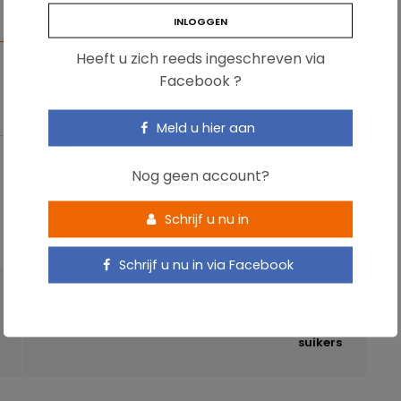
 4163.
Heeft u zich reeds ingeschreven via
Facebook ?
Meld u hier aan
Nog geen account?
Schrijf u nu in
Schrijf u nu in via Facebook
VOLGENDE ARTIKEL
®
Nesquik
Chocoladepoeder met 30% minder
suikers