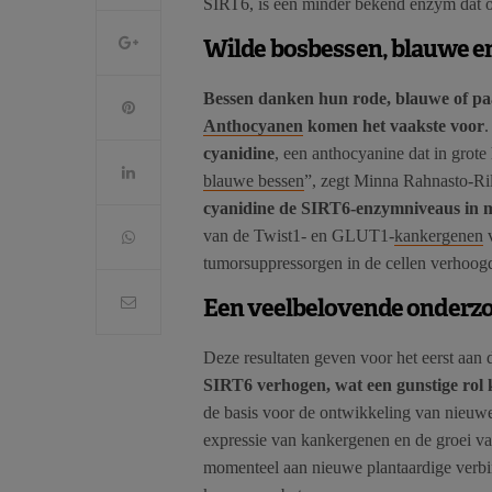
SIRT6, is een minder bekend enzym dat oo
Wilde bosbessen, blauwe e
Bessen danken hun rode, blauwe of paa
Anthocyanen
komen het vaakste voor
.
cyanidine
, een anthocyanine dat in grot
blauwe bessen
”, zegt Minna Rahnasto-Ril
cyanidine de SIRT6-enzymniveaus in me
van de Twist1- en GLUT1-
kankergenen
v
tumorsuppressorgen in de cellen verhoog
Een veelbelovende onderz
Deze resultaten geven voor het eerst aan 
SIRT6 verhogen, wat een gunstige rol 
de basis voor de ontwikkeling van nieuw
expressie van kankergenen en de groei 
momenteel aan nieuwe plantaardige verbin