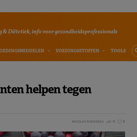
 & Diëtetiek, info voor gezondheidsprofessionals
OEDINGSMIDDELEN
VOEDINGSSTOFFEN
TOOLS
ten helpen tegen
NICOLAS ROUSSEAU
0
0