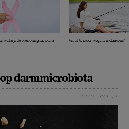
: wat zijn de overlevingsfactoren?
Vis: af te raden wegens melanoom?
 op darmmicrobiota
SARA NASRI
0
0