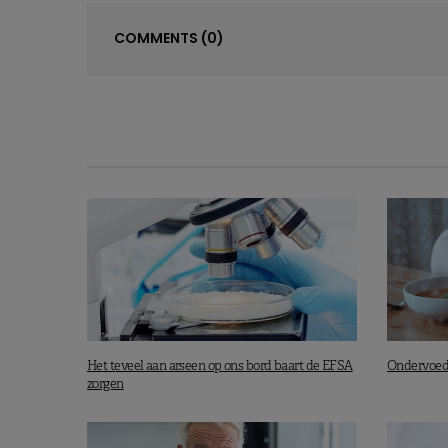
COMMENTS
(0)
Het teveel aan arseen op ons bord baart de EFSA
Ondervoedi
zorgen