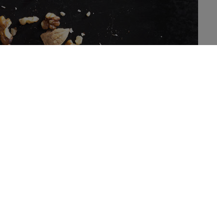
es hebben de positieve gezondheidseffecten van noten
et verminderen van risicofactoren voor hartziektes en
isme kan volgens een nieuwe studie verklaard worden door
crobiota beïnvloeden.
voedingsvezels, net zoals fruit, groenten en peulvruchten.
on voor darmmicrobiota. Deze laatsten helpen bacteriën bij de
n bevoorraden de bacteriën daarnaast van nutriënten. Ze