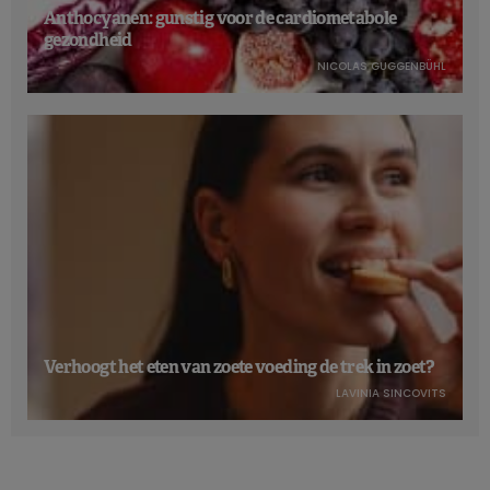
Anthocyanen: gunstig voor de cardiometabole
gezondheid
NICOLAS GUGGENBÜHL
Verhoogt het eten van zoete voeding de trek in zoet?
LAVINIA SINCOVITS