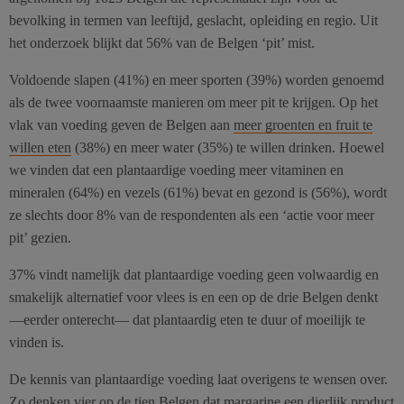
bevolking in termen van leeftijd, geslacht, opleiding en regio. Uit
het onderzoek blijkt dat 56% van de Belgen ‘pit’ mist.
Voldoende slapen (41%) en meer sporten (39%) worden genoemd
als de twee voornaamste manieren om meer pit te krijgen. Op het
vlak van voeding geven de Belgen aan
meer groenten en fruit te
willen eten
(38%) en meer water (35%) te willen drinken. Hoewel
we vinden dat een plantaardige voeding meer vitaminen en
mineralen (64%) en vezels (61%) bevat en gezond is (56%), wordt
ze slechts door 8% van de respondenten als een ‘actie voor meer
pit’ gezien.
37% vindt namelijk dat plantaardige voeding geen volwaardig en
smakelijk alternatief voor vlees is en een op de drie Belgen denkt
—eerder onterecht— dat plantaardig eten te duur of moeilijk te
vinden is.
De kennis van plantaardige voeding laat overigens te wensen over.
Zo denken vier op de tien Belgen dat margarine een dierlijk product