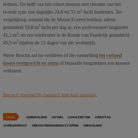
hebben. De helft van het cohort mensen met obesitas van het
3
tweede type zou dagelijks 24,6 tot 55 m
lucht inademen. Ter
vergelijking: iemand die de Mount Everest beklimt, ademt
3
gemiddeld 19,8 m
lucht per dag in, een professioneel langlaufer
3
41,2 m
, en een wielrenner in de Ronde van Frankrijk gemiddeld
3
45,9 m
(tijdens de 21 dagen van die wedstrijd).
Pierre Brochu zal nu verifiëren of die vaststelling
het verband
tussen overgewicht en astma
of bepaalde longziekten zou kunnen
verklaren.
Brochu P., Bouchard M., Haddad S., Risk Anal., 22/10/2013.
TAGS
ADEMHALING
ASTMA
LONGZIEKTEN
OBESITAS
OVERGEWICHT
VERONTREINIGENDE STOFFEN
VERVUILING