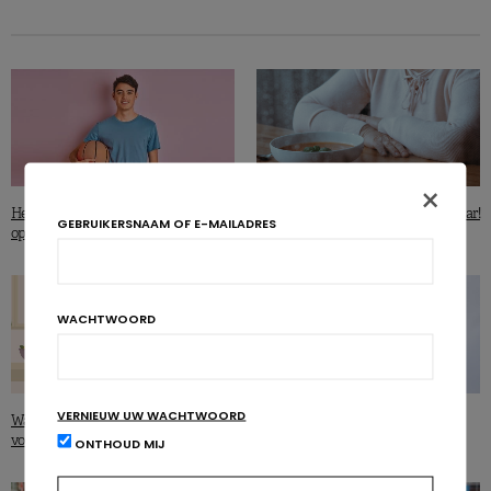
×
Heeft lichaamsbeweging een invloed
Ondervoeding: een sluipmoordenaar!
GEBRUIKERSNAAM OF E-MAILADRES
op de bloeddruk van jongeren?
WACHTWOORD
VERNIEUW UW WACHTWOORD
Waar komen de calorieën in ons
Borstkanker: wat zijn de
voedsel vandaan?
overlevingsfactoren?
ONTHOUD MIJ