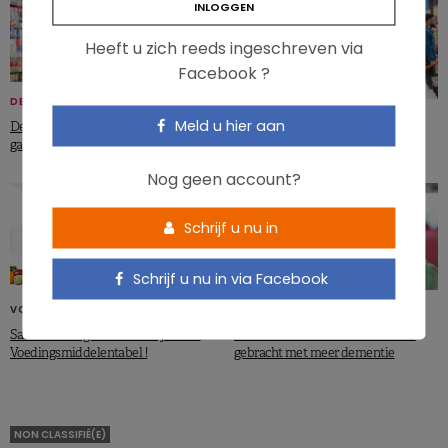
Heeft u zich reeds ingeschreven via
Facebook ?
DELHAIZE
VOEDINGSMIDDELEN
Meld u hier aan
De Nutri-Score wordt aangepast: wat
Clean label: een populaire trend!
gaat er veranderen?
Nog geen account?
Schrijf u nu in
Schrijf u nu in via Facebook
VOEDINGSMIDDELEN
PATHOLOGIEËN
Samenstelling checken ? Kijk in de
Ultrabewerkt voedsel in verband
Voedingsmiddelentabel !
gebracht met meer dementie
NON CLASSIFIÉ(E)