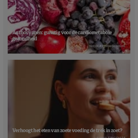
Anthocyanen: gunstig voor de cardiometabole
gezondheid
NICOLAS GUGGENBÜHL
Verhoogt het eten van zoete voeding de trek in zoet?
LAVINIA SINCOVITS