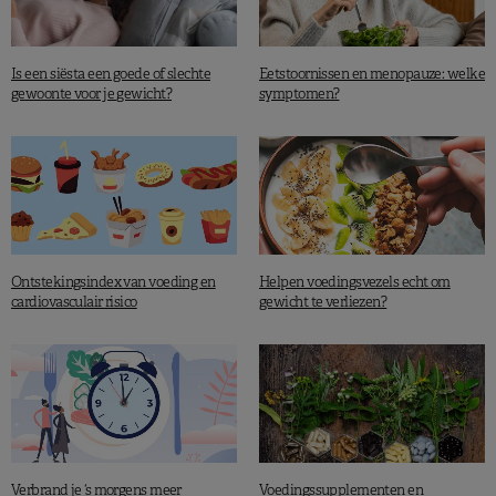
Is een siësta een goede of slechte
Eetstoornissen en menopauze: welke
gewoonte voor je gewicht?
symptomen?
Ontstekingsindex van voeding en
Helpen voedingsvezels echt om
cardiovasculair risico
gewicht te verliezen?
Verbrand je ‘s morgens meer
Voedingssupplementen en