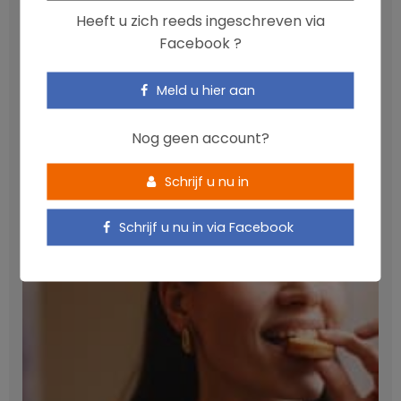
Heeft u zich reeds ingeschreven via
Facebook ?
Meld u hier aan
Anthocyanen: gunstig voor de cardiometabole
Nog geen account?
gezondheid
NICOLAS GUGGENBÜHL
Schrijf u nu in
Schrijf u nu in via Facebook