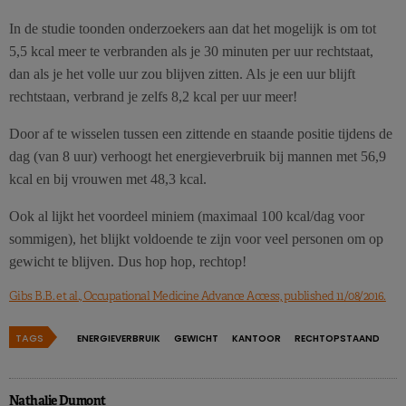
In de studie toonden onderzoekers aan dat het mogelijk is om tot
5,5 kcal meer te verbranden als je 30 minuten per uur rechtstaat,
dan als je het volle uur zou blijven zitten. Als je een uur blijft
rechtstaan, verbrand je zelfs 8,2 kcal per uur meer!
Door af te wisselen tussen een zittende en staande positie tijdens de
dag (van 8 uur) verhoogt het energieverbruik bij mannen met 56,9
kcal en bij vrouwen met 48,3 kcal.
Ook al lijkt het voordeel miniem (maximaal 100 kcal/dag voor
sommigen), het blijkt voldoende te zijn voor veel personen om op
gewicht te blijven. Dus hop hop, rechtop!
Gibs B.B. et al., Occupational Medicine Advance Access, published 11/08/2016.
TAGS
ENERGIEVERBRUIK
GEWICHT
KANTOOR
RECHTOPSTAAND
Nathalie Dumont