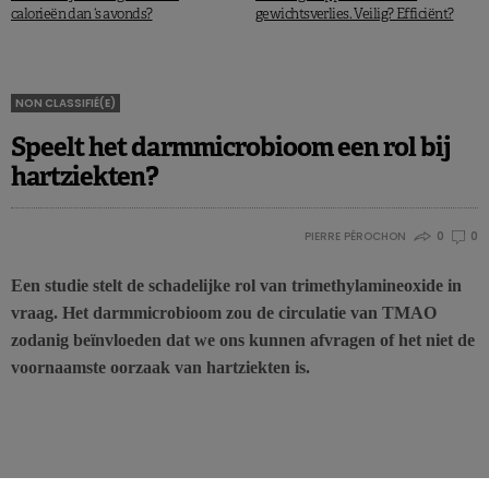
calorieën dan ‘s avonds?
gewichtsverlies. Veilig? Efficiënt?
NON CLASSIFIÉ(E)
Speelt het darmmicrobioom een rol bij
hartziekten?
PIERRE PÉROCHON
0
0
Een studie stelt de schadelijke rol van trimethylamineoxide in
vraag. Het darmmicrobioom zou de circulatie van TMAO
zodanig beïnvloeden dat we ons kunnen afvragen of het niet de
voornaamste oorzaak van hartziekten is.