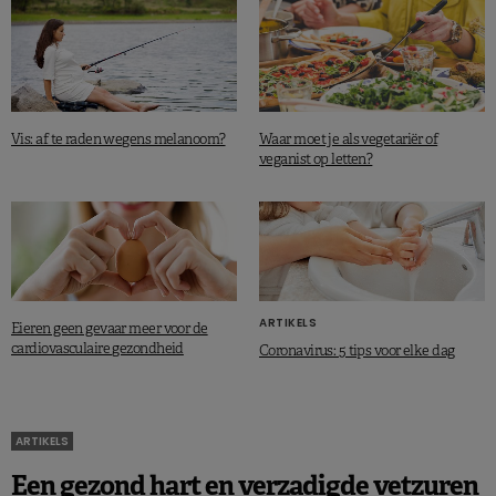
Vis: af te raden wegens melanoom?
Waar moet je als vegetariër of
veganist op letten?
ARTIKELS
Eieren geen gevaar meer voor de
cardiovasculaire gezondheid
Coronavirus: 5 tips voor elke dag
ARTIKELS
Een gezond hart en verzadigde vetzuren