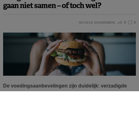
gaan niet samen – of toch wel?
NICOLAS GUGGENBÜHL
0
0
De voedingsaanbevelingen zijn duidelijk: verzadigde
vetzuren moeten worden vervangen door meervoudig
onverzadigde omega 6-vetzuren. Maar een nieuwe meta-
analyse, uitgevoerd volgens strengere criteria dan de
voorgaande studies, trekt deze stelling in twijfel.
De voedingsaanbevelingen laten er geen twijfel over
bestaan: wil je zorg dragen voor de gezondheid van je hart