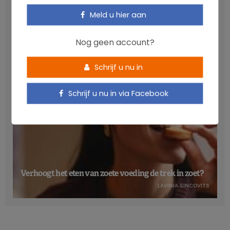
Anthocyanen: gunstig voor de cardiometabole
Meld u hier aan
gezondheid
NICOLAS GUGGENBÜHL
Nog geen account?
Schrijf u nu in
Schrijf u nu in via Facebook
Verhoogt het eten van zoete voeding de trek in zoet?
LAVINIA SINCOVITS