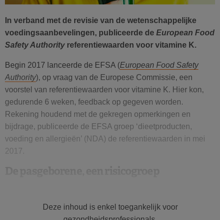
In verband met de revisie van de wetenschappelijke
voedingsaanbevelingen, publiceerde de
European Food
Safety Authority
referentiewaarden voor vitamine K.
Begin 2017 lanceerde de EFSA (
European Food Safety
Authority
), op vraag van de Europese Commissie, een
voorstel van referentiewaarden voor vitamine K. Hier kon,
gedurende 6 weken, feedback op gegeven worden.
Rekening houdend met de gekregen opmerkingen en
bijdrage, publiceerde de EFSA groep ‘dieetproducten,
voeding en allergieën’ (NDA) de referentiewaarden in mei
2017.
De pasgeborene, een risicogroep
Vitamine K
heeft een primordiale rol in het lichaam, onder
andere reguleert het de coagulatie (bloedstolling) en het
Deze inhoud is enkel toegankelijk voor
botmetabolisme, toch komt een klinisch tekort aan deze
gezondheidsprofessionals.