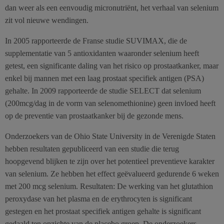
dan weer als een eenvoudig micronutriënt, het verhaal van selenium
zit vol nieuwe wendingen.
In 2005 rapporteerde de Franse studie SUVIMAX, die de
supplementatie van 5 antioxidanten waaronder selenium heeft
getest, een significante daling van het risico op prostaatkanker, maar
enkel bij mannen met een laag prostaat specifiek antigen (PSA)
gehalte. In 2009 rapporteerde de studie SELECT dat selenium
(200mcg/dag in de vorm van selenomethionine) geen invloed heeft
op de preventie van prostaatkanker bij de gezonde mens.
Onderzoekers van de Ohio State University in de Verenigde Staten
hebben resultaten gepubliceerd van een studie die terug
hoopgevend blijken te zijn over het potentieel preventieve karakter
van selenium. Ze hebben het effect geëvalueerd gedurende 6 weken
met 200 mcg selenium. Resultaten: De werking van het glutathion
peroxydase van het plasma en de erythrocyten is significant
gestegen en het prostaat specifiek antigen gehalte is significant
gedaald ten opzichte van de placebo groep. De onderzoekers