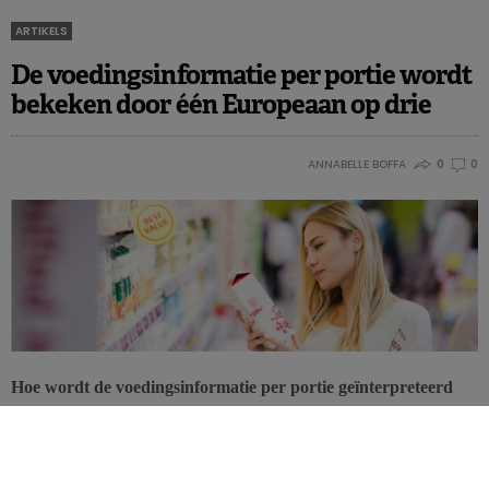
ARTIKELS
De voedingsinformatie per portie wordt
bekeken door één Europeaan op drie
ANNABELLE BOFFA
0
0
Hoe wordt de voedingsinformatie per portie geïnterpreteerd
door de Europese consument? Wat is het belang van de
aanwezigheid van deze informatie op de verpakking? Een
recente studie van EUFIC probeert hierop te antwoorden.