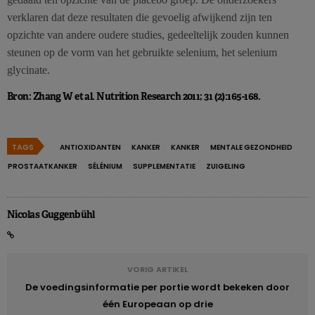
verklaren dat deze resultaten die gevoelig afwijkend zijn ten
opzichte van andere oudere studies, gedeeltelijk zouden kunnen
steunen op de vorm van het gebruikte selenium, het selenium
glycinate.
Bron: Zhang W et al. Nutrition Research 2011; 31 (2):165-168.
TAGS
ANTIOXIDANTEN
KANKER
KANKER
MENTALE GEZONDHEID
PROSTAATKANKER
SÉLÉNIUM
SUPPLEMENTATIE
ZUIGELING
Nicolas Guggenbühl
VORIG ARTIKEL
De voedingsinformatie per portie wordt bekeken door
één Europeaan op drie