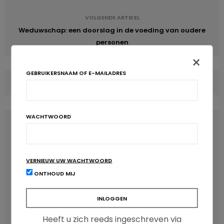
VOLGENDE ARTIKEL
Weduwschap: een doorslag in de voeding van oudere
personen
×
GEBRUIKERSNAAM OF E-MAILADRES
COMMENTS
(0)
WACHTWOORD
LATEST POSTS
VERNIEUW UW WACHTWOORD
ONTHOUD MIJ
Heeft u zich reeds ingeschreven via