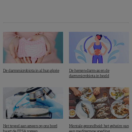
De darmmicrobiota in al hun glorie
De hersen-darm-as en de
darmmicrobiota in beeld
Het teveel aan arseen op ons bord
Mentale gezondheid: het geheim van
baart de EFSA zorgen
een mediterrane voeding