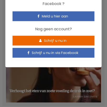
Facebook ?
Anthocyanen: gunstig voor de cardiometabole
Meld u hier aan
gezondheid
NICOLAS GUGGENBÜHL
Nog geen account?
Schrijf u nu in
Schrijf u nu in via Facebook
Verhoogt het eten van zoete voeding de trek in zoet?
LAVINIA SINCOVITS