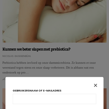
Kunnen we beter slapen met prebiotica?
NICOLAS GUGGENBÜHL
Prebiotica hebben invloed op onze darmmicrobiota. Ze kunnen er onze
weerstand tegen stress en onze slaap verbeteren. Dit is althans wat een
onderzoek op pro…
0
0
×
GEBRUIKERSNAAM OF E-MAILADRES