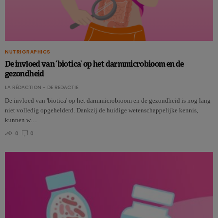
NUTRIGRAPHICS
De invloed van ‘biotica’ op het darmmicrobioom en de
gezondheid
LA RÉDACTION - DE REDACTIE
De invloed van 'biotica' op het darmmicrobioom en de gezondheid is nog lang
niet volledig opgehelderd. Dankzij de huidige wetenschappelijke kennis,
kunnen w…
0
0