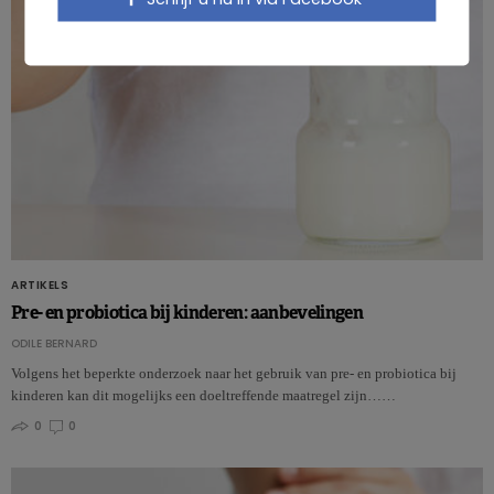
ARTIKELS
Pre- en probiotica bij kinderen: aanbevelingen
ODILE BERNARD
Volgens het beperkte onderzoek naar het gebruik van pre- en probiotica bij
kinderen kan dit mogelijks een doeltreffende maatregel zijn……
0
0