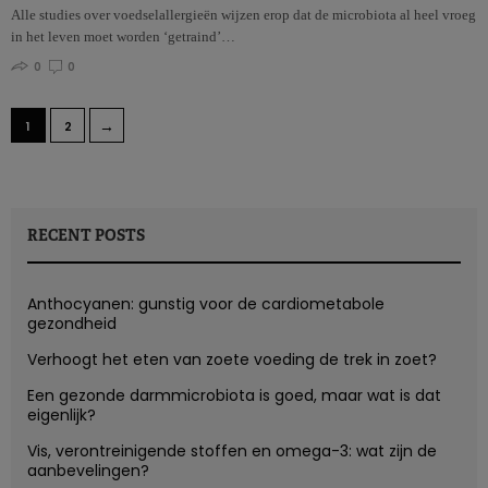
Alle studies over voedselallergieën wijzen erop dat de microbiota al heel vroeg
in het leven moet worden ‘getraind’…
0
0
→
1
2
RECENT POSTS
Anthocyanen: gunstig voor de cardiometabole
gezondheid
Verhoogt het eten van zoete voeding de trek in zoet?
Een gezonde darmmicrobiota is goed, maar wat is dat
eigenlijk?
Vis, verontreinigende stoffen en omega-3: wat zijn de
aanbevelingen?