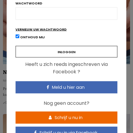
WACHTWOORD
VERNIEUW UW WACHTWOORD
ONTHOUD MIJ
Heeft u zich reeds ingeschreven via
Facebook ?
Nieuwe prebiotica: gunstig effect, minder gas
NICOLAS GUGGENBÜHL
Meld u hier aan
Prebiotica fermenteren in de dikke darm, waardoor ze hinderlijke gassen
kunnen produceren. Onderzoekers hebben nu een nieuw type probioticum…
Nog geen account?
0
0
Schrijf u nu in
Schrijf u nu in via Facebook