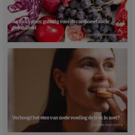
Anthocyanen: gunstig voor de cardiometabole
gezondheid
NICOLAS GUGGENBÜHL
Verhoogt het eten van zoete voeding de trek in zoet?
LAVINIA SINCOVITS