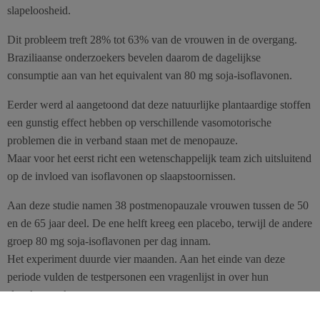
slapeloosheid.
Dit probleem treft 28% tot 63% van de vrouwen in de overgang.
Braziliaanse onderzoekers bevelen daarom de dagelijkse
consumptie aan van het equivalent van 80 mg soja-isoflavonen.
Eerder werd al aangetoond dat deze natuurlijke plantaardige stoffen
een gunstig effect hebben op verschillende vasomotorische
problemen die in verband staan met de menopauze.
Maar voor het eerst richt een wetenschappelijk team zich uitsluitend
op de invloed van isoflavonen op slaapstoornissen.
Aan deze studie namen 38 postmenopauzale vrouwen tussen de 50
en de 65 jaar deel. De ene helft kreeg een placebo, terwijl de andere
groep 80 mg soja-isoflavonen per dag innam.
Het experiment duurde vier maanden. Aan het einde van deze
periode vulden de testpersonen een vragenlijst in over hun
slaapkenmerken.
Daaruit bleek dat van de 19 vrouwen die isoflavonen kregen, bijna