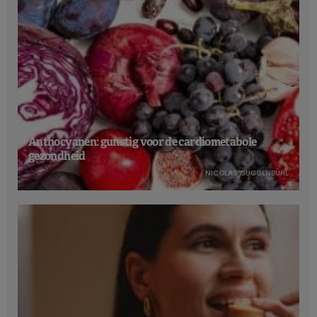
Anthocyanen: gunstig voor de cardiometabole
gezondheid
NICOLAS GUGGENBÜHL