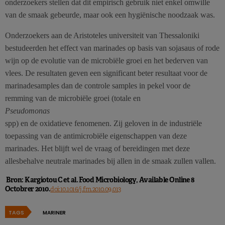
onderzoekers stellen dat dit empirisch gebruik niet enkel omwille
van de smaak gebeurde, maar ook een hygiënische noodzaak was.
Onderzoekers aan de Aristoteles universiteit van Thessaloniki
bestudeerden het effect van marinades op basis van sojasaus of rode
wijn op de evolutie van de microbiële groei en het bederven van
vlees. De resultaten geven een significant beter resultaat voor de
marinadesamples dan de controle samples in pekel voor de
remming van de microbiële groei (totale en
Pseudomonas
spp) en de oxidatieve fenomenen. Zij geloven in de industriële
toepassing van de antimicrobiële eigenschappen van deze
marinades. Het blijft wel de vraag of bereidingen met deze
allesbehalve neutrale marinades bij allen in de smaak zullen vallen.
Bron: Kargiotou C et al. Food Microbiology, Available Online 8
Octobrer 2010.
doi:10.1016/j.fm.2010.09.013
TAGS
MARINER