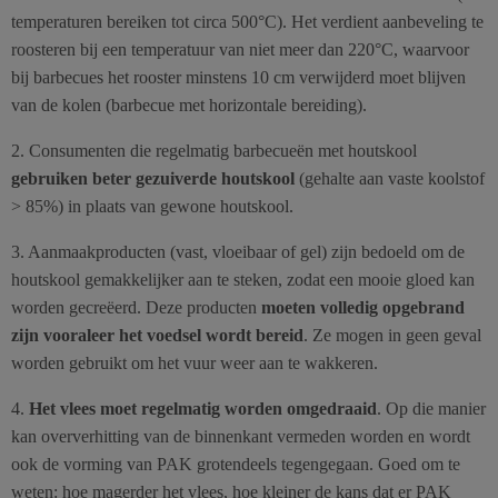
temperaturen bereiken tot circa 500°C). Het verdient aanbeveling te
roosteren bij een temperatuur van niet meer dan 220°C, waarvoor
bij barbecues het rooster minstens 10 cm verwijderd moet blijven
van de kolen (barbecue met horizontale bereiding).
2. Consumenten die regelmatig barbecueën met houtskool
gebruiken beter gezuiverde houtskool
(gehalte aan vaste koolstof
> 85%) in plaats van gewone houtskool.
3. Aanmaakproducten (vast, vloeibaar of gel) zijn bedoeld om de
houtskool gemakkelijker aan te steken, zodat een mooie gloed kan
worden gecreëerd. Deze producten
moeten volledig opgebrand
zijn vooraleer het voedsel wordt bereid
. Ze mogen in geen geval
worden gebruikt om het vuur weer aan te wakkeren.
4.
Het vlees moet regelmatig worden omgedraaid
. Op die manier
kan oververhitting van de binnenkant vermeden worden en wordt
ook de vorming van PAK grotendeels tegengegaan. Goed om te
weten: hoe magerder het vlees, hoe kleiner de kans dat er PAK