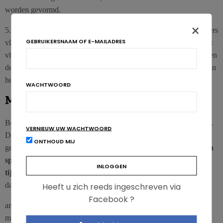
worden gevormd.
×
5.
Vermijd dat er vet op de kolen druipt
. Dat veroorzaakt immers
GEBRUIKERSNAAM OF E-MAILADRES
vlammen en rookgassen die, wanneer ze in contact komen met het
vlees, de vorming van PAK bevorderen. Het is daarom aan te raden
de kolen te bedekken met een dun laagje as of het zichtbare vet van
het vlees te verwijderen.
WACHTWOORD
Moet je vlees marineren?
Bepaalde onderzoeken lijken aan te geven dat dit een goed idee is.
VERNIEUW UW WACHTWOORD
De marinade moet echter minstens een uur voor het roosteren
ONTHOUD MIJ
gebeuren.
Sommige marinades, vooral op basis van kruiden en
specerijen, zouden de vorming van PAK en glycotoxinen
tijdens het barbecueën helpen voorkomen
. De moleculen die
daarbij een rol spelen zouden
Heeft u zich reeds ingeschreven via
Facebook ?
antioxidanten zijn, en dan vooral polyfenolen. Gesuikerde
marinades zijn een andere mogelijkheid, want daardoor