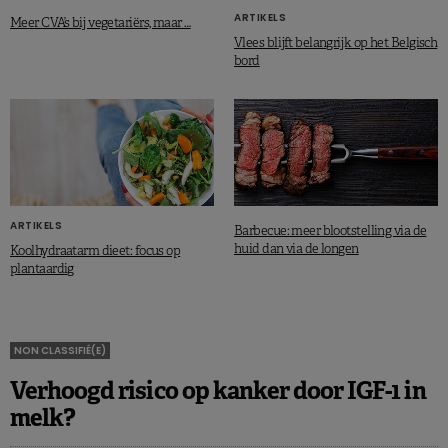
ARTIKELS
Meer CVA’s bij vegetariërs, maar …
Vlees blijft belangrijk op het Belgisch
bord
ARTIKELS
Barbecue: meer blootstelling via de
huid dan via de longen
Koolhydraatarm dieet: focus op
plantaardig
NON CLASSIFIÉ(E)
Verhoogd risico op kanker door IGF-1 in
melk?