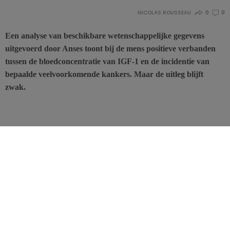
NICOLAS ROUSSEAU
0
0
Een analyse van beschikbare wetenschappelijke gegevens
uitgevoerd door Anses toont bij de mens positieve verbanden
tussen de bloedconcentratie van IGF-1 en de incidentie van
bepaalde veelvoorkomende kankers. Maar de uitleg blijft
zwak.