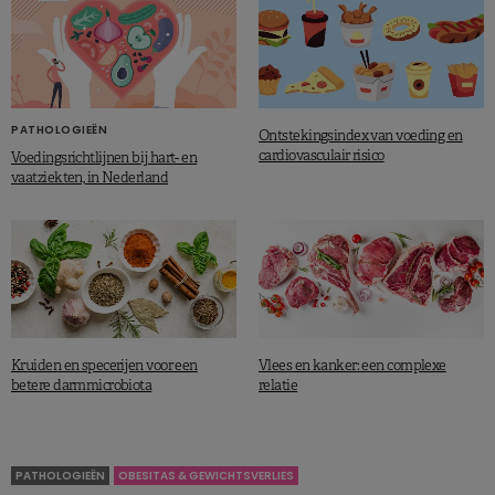
PATHOLOGIEËN
Ontstekingsindex van voeding en
cardiovasculair risico
Voedingsrichtlijnen bij hart- en
vaatziekten, in Nederland
Kruiden en specerijen voor een
Vlees en kanker: een complexe
betere darmmicrobiota
relatie
PATHOLOGIEËN
OBESITAS & GEWICHTSVERLIES