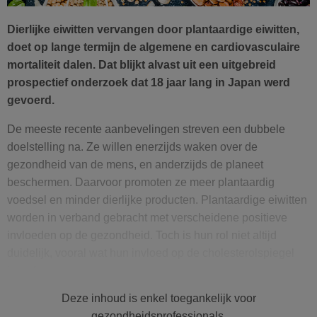
Dierlijke eiwitten vervangen door plantaardige eiwitten,
doet op lange termijn de algemene en cardiovasculaire
mortaliteit dalen. Dat blijkt alvast uit een uitgebreid
prospectief onderzoek dat 18 jaar lang in Japan werd
gevoerd.
De meeste recente aanbevelingen streven een dubbele
doelstelling na. Ze willen enerzijds waken over de
gezondheid van de mens, en anderzijds de planeet
beschermen. Daarvoor promoten ze meer plantaardig
voedsel en minder dierlijke producten. Plantaardige eiwitten
worden in verband gebracht met verscheidene positieve
invloeden op de gezondheid. Toch is hun rol niet altijd
duidelijk, vooral wat hun invloed op de cholesterolspiegel
betreft.
Deze inhoud is enkel toegankelijk voor
Een literatuurstudie uit 2017 bracht een lager LDL-
gezondheidsprofessionals.