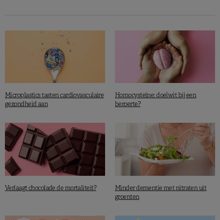
kunnen aanleveren voor deze vaststelling. Met die factoren
werd in dit onderzoek nog geen rekening gehouden.
Meer leesvoer:
Als het woord ‘vegetarisch’ leidt tot
meer vlees eten
Budhathoki S. et al., Jama Intern Med, November 2019.
Microplastics tasten cardiovasculaire
Homocysteïne: doelwit bij een
gezondheid aan
beroerte?
Verlaagt chocolade de mortaliteit?
Minder dementie met nitraten uit
groenten