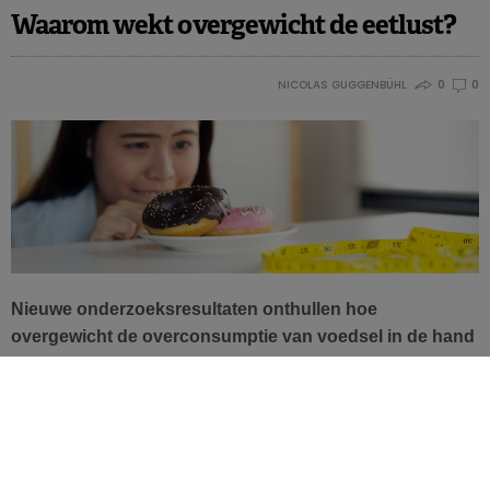
Waarom wekt overgewicht de eetlust?
NICOLAS GUGGENBÜHL
0
0
Nieuwe onderzoeksresultaten onthullen hoe
overgewicht de overconsumptie van voedsel in de hand
werkt. Het zou tot wijzigingen in de neurale respons op
appetijtelijke smaken leiden.
Het is alom bekend: zodra we eten zien dat er smakelijk
uitziet, komt het water ons in de mond. Het wekt meer