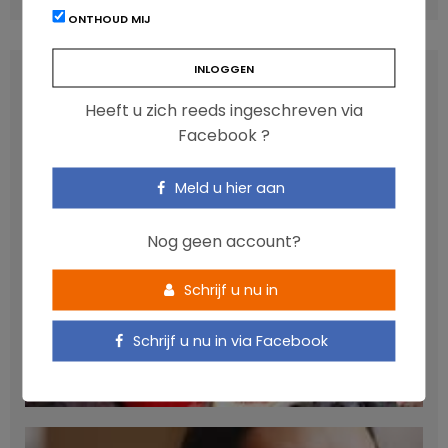
ONTHOUD MIJ
LATEST POSTS
Heeft u zich reeds ingeschreven via
Facebook ?
Meld u hier aan
Nog geen account?
Schrijf u nu in
Anthocyanen: gunstig voor de cardiometabole
Schrijf u nu in via Facebook
gezondheid
NICOLAS GUGGENBÜHL