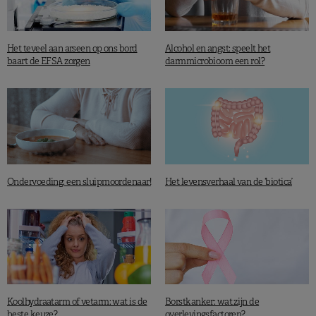
Het teveel aan arseen op ons bord
Alcohol en angst: speelt het
baart de EFSA zorgen
darmmicrobioom een rol?
Ondervoeding: een sluipmoordenaar!
Het levensverhaal van de ‘biotica’
Koolhydraatarm of vetarm: wat is de
Borstkanker: wat zijn de
beste keuze?
overlevingsfactoren?