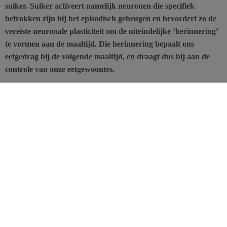
suiker. Suiker activeert namelijk neuronen die specifiek
betrokken zijn bij het episodisch geheugen en bevordert zo de
vereiste neuronale plasticiteit om de uiteindelijke ‘herinnering’
te vormen aan de maaltijd. Die herinnering bepaalt ons
eetgedrag bij de volgende maaltijd, en draagt dus bij aan de
controle van onze eetgewoontes.
Het onderzoek, gepubliceerd in het tijdschrift
Hippocampus,
onthult een nog weinig bekende rol van suiker. De studie laat ook
zien welke rol het episodisch geheugen speelt in de controle van
ons eetgedrag. Als we zoete voedingsmiddelen eten, worden
bepaalde neuronen van de dorsale hippocampus geactiveerd. Dat