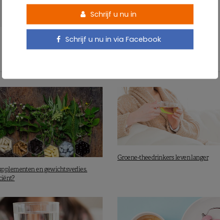
Schrijf u nu in
Schrijf u nu in via Facebook
Groene-theedrinkers leven langer
pplementen en gewichtsverlies.
ciënt?