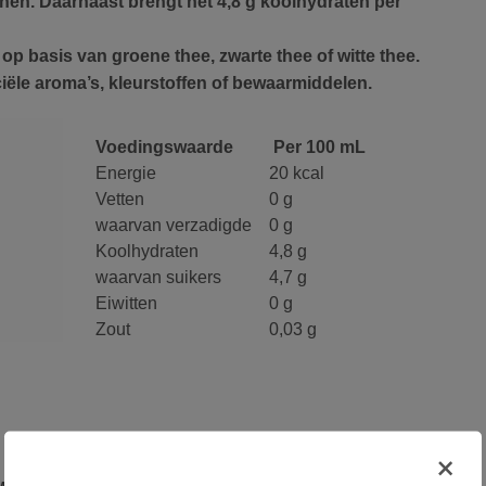
nen. Daarnaast brengt het 4,8 g koolhydraten per
n op basis van groene thee, zwarte thee of witte thee.
ciële aroma’s, kleurstoffen of bewaarmiddelen.
Voedingswaarde
Per 100 mL
Energie
20 kcal
Vetten
0 g
waarvan verzadigde
0 g
Koolhydraten
4,8 g
waarvan suikers
4,7 g
Eiwitten
0 g
Zout
0,03 g
×