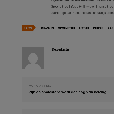
Ingrediënten Groene thee met muntsmaak 
Groene thee-infusie 94% (water, intense thee-i
zuurteregelaar: natriumcitraat, natuurlijk arom
TAGS
DRANKEN
GROENE THEE
IJSTHEE
INFUSIE
LAAG
De redactie
VORIG ARTIKEL
Zijn de cholesterolwaarden nog van belang?