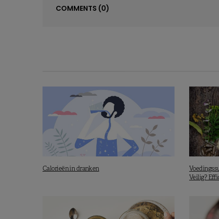
COMMENTS
(0)
Calorieën in dranken
Voedingssu
Veilig? Effi