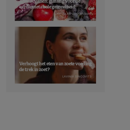
Anthocyanen: gunstig voor de
cardiometabole gezondheid
NICOLAS GUGGENBÜHL
Verhoogt het eten van zoete voeding
de trek in zoet?
LAVINIA SINCOVITS