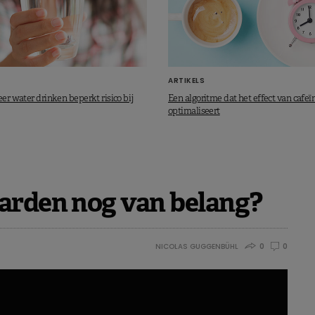
ARTIKELS
eer water drinken beperkt risico bij
Een algoritme dat het effect van cafeï
optimaliseert
aarden nog van belang?
NICOLAS GUGGENBÜHL
0
0