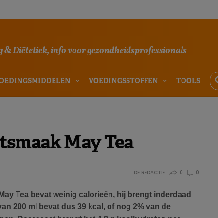
 & Diëtetiek, info voor gezondheidsprofessionals
OEDINGSMIDDELEN
VOEDINGSSTOFFEN
TOOLS
ntsmaak May Tea
DE REDACTIE
0
0
y Tea bevat weinig calorieën, hij brengt inderdaad
 van 200 ml bevat dus 39 kcal, of nog 2% van de