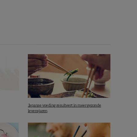
Japanse voeding resulteert in meer gezonde
levensjaren