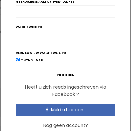
May Tea
GEBRUIKERSNAAM OF E-MAILADRES
nfusie), suiker, water, voedingszuur: appelzuur en citroenzuur,
a, antioxidant: ascorbinezuur.
WACHTWOORD
 IN CALORIEËN
MAY TEA
MUNT
VERNIEUW UW WACHTWOORD
ONTHOUD MIJ
Heeft u zich reeds ingeschreven via
Facebook ?
VOLGENDE ARTIKEL
Voedingsrisico’s: wat zijn de prioriteiten?
Meld u hier aan
Nog geen account?