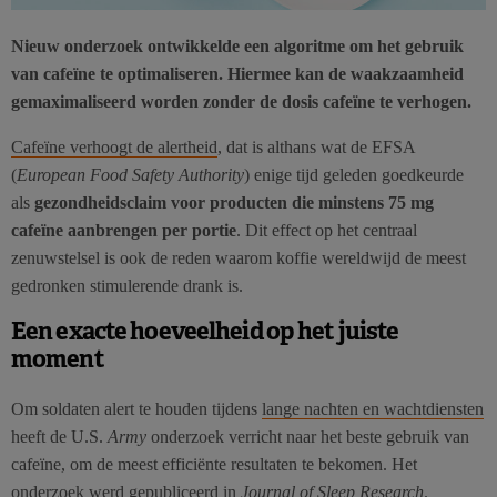
Nieuw onderzoek ontwikkelde een algoritme om het gebruik
van cafeïne te optimaliseren. Hiermee kan de waakzaamheid
gemaximaliseerd worden zonder de dosis cafeïne te verhogen.
Cafeïne verhoogt de alertheid
, dat is althans wat de EFSA
(
European Food Safety Authority
) enige tijd geleden goedkeurde
als
gezondheidsclaim voor producten die minstens 75 mg
cafeïne aanbrengen per portie
. Dit effect op het centraal
zenuwstelsel is ook de reden waarom koffie wereldwijd de meest
gedronken stimulerende drank is.
Een exacte hoeveelheid op het juiste
moment
Om soldaten alert te houden tijdens
lange nachten en wachtdiensten
heeft de U.S.
Army
onderzoek verricht naar het beste gebruik van
cafeïne, om de meest efficiënte resultaten te bekomen. Het
onderzoek werd gepubliceerd in
Journal of Sleep Research
.