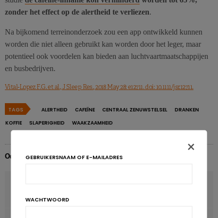
zonder het effect op de alertheid te verliezen
.
Na bijkomend terreinonderzoek zou een app ontwikkeld kunnen
worden die niet alleen gebruikt kan worden door het leger, maar
potentieel ook voordelen kan bieden aan luchtvaartmaatschappijen
en busbedrijven.
Vital-Lopez F.G. et al., J Sleep Res., 2018 May 28: e12711. doi: 10.1111/jsr.12711.
TAGS
ALERTHEID
CAFEÏNE
CENTRAAL ZENUWSTELSEL
DRANKEN
KOFFIE
SLAPERIGHEID
WAAKZAAMHEID
×
Odile Bernard
GEBRUIKERSNAAM OF E-MAILADRES
VORIG ARTIKEL
Yoghurt zou ontstekingen en endotoxinen verminderen
WACHTWOORD