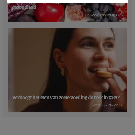
Anthocyanen: gunstig voor de cardiometabole
gezondheid
NICOLAS GUGGENBÜHL
Verhoogt het eten van zoete voeding de trek in zoet?
LAVINIA SINCOVITS