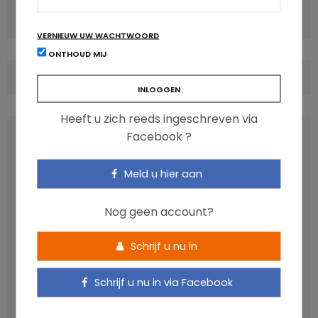
VOLGENDE ARTIKEL
Welke foodtrends worden deze zomer verwacht?
VERNIEUW UW WACHTWOORD
ONTHOUD MIJ
COMMENTS
(0)
Heeft u zich reeds ingeschreven via
LATEST POSTS
Facebook ?
Meld u hier aan
Nog geen account?
Schrijf u nu in
Schrijf u nu in via Facebook