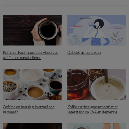
Koffie en Parkinson: de invloed van
Calorieën in dranken
cafeïne en metabolieten
Cafeïne en hartslag: is er wel een
Koffie en thee geassocieerd met
verband?
lager risico op CVA en dementie