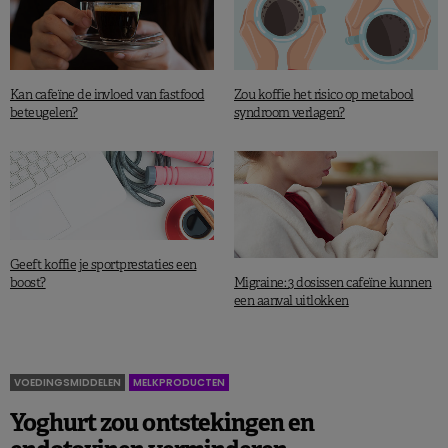
Kan cafeïne de invloed van fastfood
Zou koffie het risico op metabool
beteugelen?
syndroom verlagen?
Geeft koffie je sportprestaties een
Migraine: 3 dosissen cafeïne kunnen
boost?
een aanval uitlokken
VOEDINGSMIDDELEN
MELKPRODUCTEN
Yoghurt zou ontstekingen en