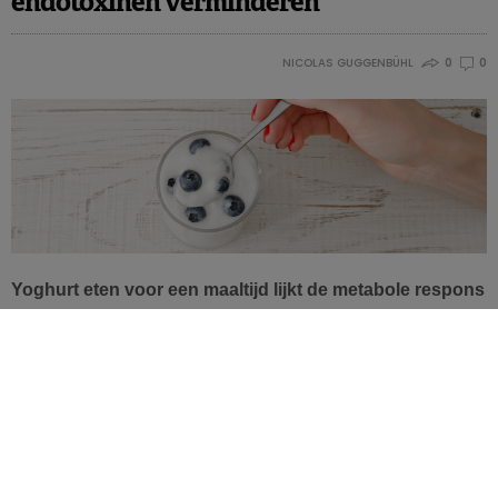
endotoxinen verminderen
NICOLAS GUGGENBÜHL
0
0
Yoghurt eten voor een maaltijd lijkt de metabole respons
te verbeteren, met vooral een lagere blootstelling aan
endotoxinen in vergelijking met een controlegroep
zonder zuivel. Dat blijkt uit een nieuwe interventiestudie.
Ontstekingsverschijnselen blijken een rol te spelen bij een
indrukwekkend aantal aandoeningen, stoornissen en
metabole afwijkingen. Het eten van een energierijke maaltijd