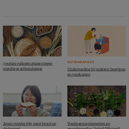
NUTRIGRAPHICS
3 porties volkoren granen tegen
cognitieve achteruitgang
Ondervoeding bij ouderen: begrijpen
en voorkomen
Japan: minder rijst, meer brood en
Voedingssupplementen en
cholesterol
gewichtsverlies. Veilig? Efficiënt?