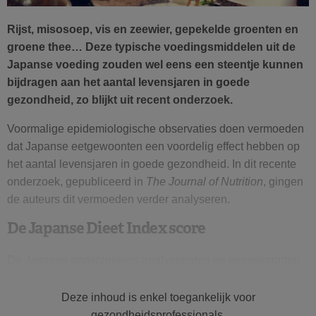
Rijst, misosoep, vis en zeewier, gepekelde groenten en
groene thee… Deze typische voedingsmiddelen uit de
Japanse voeding zouden wel eens een steentje kunnen
bijdragen aan het aantal levensjaren in goede
gezondheid, zo blijkt uit recent onderzoek.
Voormalige epidemiologische observaties doen vermoeden
dat Japanse eetgewoonten een voordelig effect hebben op
het aantal levensjaren in goede gezondheid. In dit recente
onderzoek, gepubliceerd in
The Journal of Nutrition
, gingen
de auteurs dit vermoeden verder analyseren.
De Japanse Dieet Index score
De Japanse onderzoekers analyseerden de eetgewoonten
en follow-up gegevens van
bijna 9.500 Japanse ouderen
van meer dan 65 jaar die deelnamen aan een prospectief
Deze inhoud is enkel toegankelijk voor
cohortonderzoek. Dankzij een
food-frequency questionnaire
gezondheidsprofessionals.