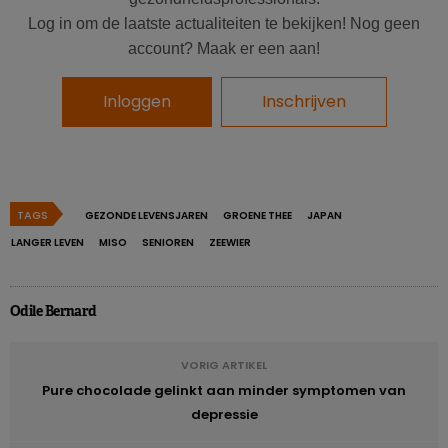
kreeg de voedingsinname van elke deelnemer een Japanse
Log in om de laatste actualiteiten te bekijken! Nog geen
Dieet Index score.
account? Maak er een aan!
Ze kregen 1 punt per voedingsmiddel wanneer hun
Inloggen
Inschrijven
consumptie ervan gelijk was aan of hoger dan de mediaan,
0 punten in het ander geval, voor:
Rijst
Misosoep
TAGS
GEZONDE LEVENSJAREN
GROENE THEE
JAPAN
LANGER LEVEN
MISO
SENIOREN
ZEEWIER
Vis
&
schelpdieren
Gele
&
groene groenten
Odile Bernard
Zeewier
Gepekelde groenten
VORIG ARTIKEL
Groene thee
Pure chocolade gelinkt aan minder symptomen van
depressie
Voor de consumptie van
rundvlees, varkensvlees en