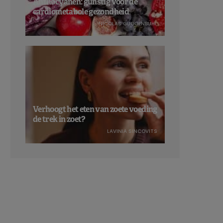
Anthocyanen: gunstig voor de
cardiometabole gezondheid
NICOLAS GUGGENBÜHL
Verhoogt het eten van zoete voeding
de trek in zoet?
LAVINIA SINCOVITS