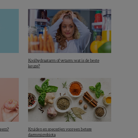
Koolhydraatarm of vetarm: wat is de beste
keuze?
bleem?
Kruiden en specerijen voor een betere
darmmicrobiota