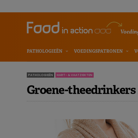
Voeding
PATHOLOGIEËN
VOEDINGSPATRONEN
V
PATHOLOGIEËN
HART- & VAATZIEKTEN
Groene-theedrinkers 