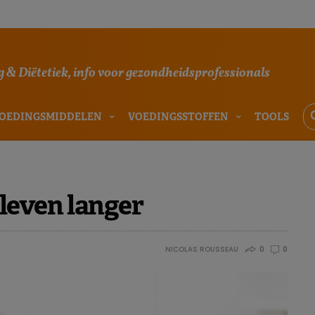
 & Diëtetiek, info voor gezondheidsprofessionals
OEDINGSMIDDELEN
VOEDINGSSTOFFEN
TOOLS
leven langer
NICOLAS ROUSSEAU
0
0