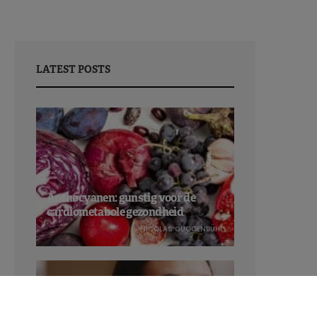
LATEST POSTS
Anthocyanen: gunstig voor de
cardiometabole gezondheid
NICOLAS GUGGENBÜHL