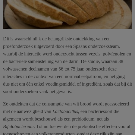
Dit is waarschijnlijk de belangrijkste ontdekking van een
proefonderzoek uitgevoerd door een Spaans onderzoeksteam,
waarbij de interactie werd onderzocht tussen vezels, polyfenolen en
de bacteriële samenstelling van de darm
. De studie, waaraan 38
volwassenen deelnamen van 56 tot 75 jaar, onderzocht deze
interacties in de context van een normaal eetpatroon, en het ging
dus niet om één enkel voedingsmiddel of ingrediënt, zoals dat bij dit
soort onderzoeken vaak het geval is.
Ze ontdekten dat de consumptie van wit brood wordt geassocieerd
met de aanwezigheid van
Lactobacillus
, een bacteriesoort die
algemeen wordt beschouwd als een prebioticum, net als
Bifidobacterium
. Tot nu toe werden de prebiotische effecten vooral
toegeschreven aan volkerenproducten,
omdat deze rijk zijn aan