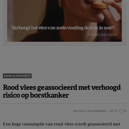
Verhoogt het eten van zoete voeding de trek in zoet?
LAVINIA SINCOVITS
NON CLASSIFIÉ(E)
Rood vlees geassocieerd met verhoogd
risico op borstkanker
NICOLAS GUGGENBÜHL
0
0
Een hoge consumptie van rood vlees wordt geassocieerd met