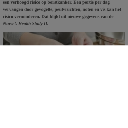
een verhoogd risico op borstkanker. Een portie per dag
vervangen door gevogelte, peulvruchten, noten en vis kan het
risico verminderen. Dat blijkt uit nieuwe gegevens van de
Nurse’s Health Study II
.
Rood vlees wordt al een hele tijd geassocieerd met een verhoogd
risico op verschillende ziekten. Het zou echter al te simpel zijn om
dit voedingsmiddel aan te wijzen als zondebok, want de risico’s
lopen vaak enkel op bij de consumptie van grote hoeveelheden
rood vlees.
Dat blijkt ook uit deze nieuwe publicatie. In het kader van het