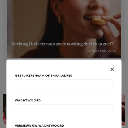
Verhoogt het eten van zoete voeding de trek in zoet?
LAVINIA SINCOVITS
×
GEBRUIKERSNAAM OF E-MAILADRES
WACHTWOORD
VERNIEUW UW WACHTWOORD