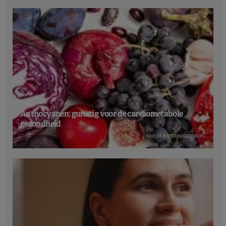
Anthocyanen: gunstig voor de cardiometabole
gezondheid
NICOLAS GUGGENBÜHL