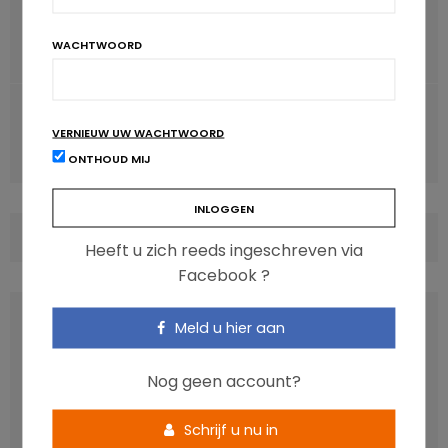
VORIG ARTIKEL
Ontbijten maakt actiever en verhoogt calorie-inname
WACHTWOORD
niet in de loop van de dag
VOLGENDE ARTIKEL
Contact tussen materialen en levensmiddelen: nieuwe
VERNIEUW UW WACHTWOORD
beoordeling EFSA
ONTHOUD MIJ
COMMENTS
(0)
Heeft u zich reeds ingeschreven via
Facebook ?
LATEST POSTS
Meld u hier aan
Nog geen account?
Schrijf u nu in