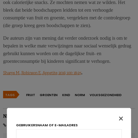
ook calorierijke snacks. Ze mochten nemen wat ze wilden. Het
bleek dat beide boodschappen leidden tot een verhoogde
consumptie van fruit en groente, vergeleken met de controlegroep
(die groep kreeg geen boodschappen te zien).
De auteurs zijn van mening dat verder onderzoek nodig is om te
bepalen in welke mate verwijzingen naar sociaal wenselijk gedrag
gebruikt kunnen worden om de dagelijkse fruit- en
groenteconsumptie bij kinderen significant te verhogen.
.
Sharps M., Robinson E., Appetite, 2016; 100: 18-25
TAGS
FRUIT
GROENTEN
KIND
NORM
VOLKSGEZONDHEID
×
Nicolas Guggenbühl
GEBRUIKERSNAAM OF E-MAILADRES