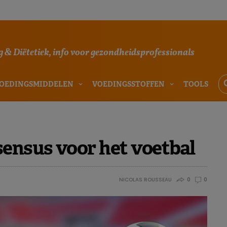
 & Diëtetiek, info voor gezondheidsprofessionals
OEDINGSMIDDELEN
VOEDINGSSTOFFEN
TOOLS
ensus voor het voetbal
NICOLAS ROUSSEAU
0
0