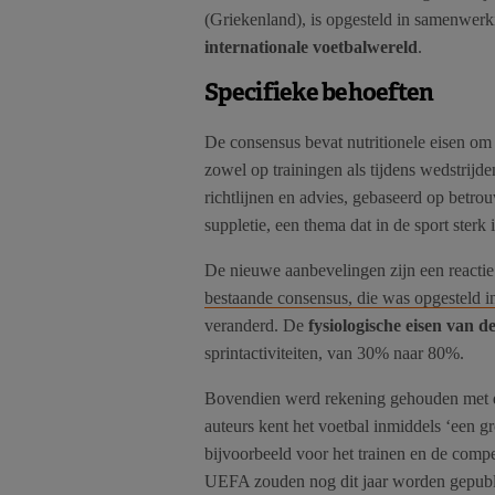
(Griekenland), is opgesteld in samenwer
internationale voetbalwereld
.
Specifieke behoeften
De consensus bevat nutritionele eisen om 
zowel op trainingen als tijdens wedstrijde
richtlijnen en advies, gebaseerd op betr
suppletie, een thema dat in de sport sterk 
De nieuwe aanbevelingen zijn een reactie
bestaande consensus, die was opgesteld i
veranderd. De
fysiologische eisen van d
sprintactiviteiten, van 30% naar 80%.
Bovendien werd rekening gehouden met d
auteurs kent het voetbal inmiddels ‘een g
bijvoorbeeld voor het trainen en de compe
UEFA zouden nog dit jaar worden gepubl