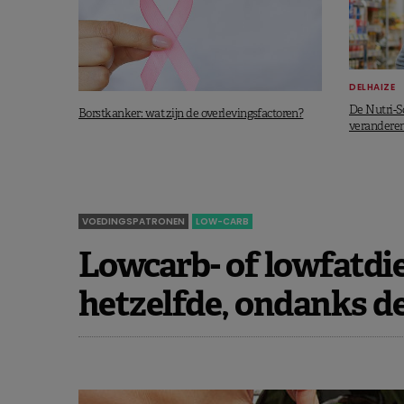
DELHAIZE
De Nutri-S
Borstkanker: wat zijn de overlevingsfactoren?
verandere
VOEDINGSPATRONEN
LOW-CARB
Lowcarb- of lowfatdie
hetzelfde, ondanks de