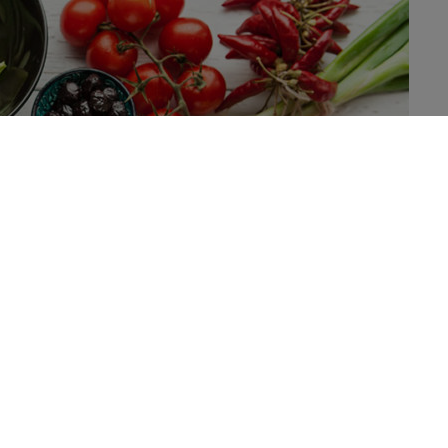
n vetarm dieet leveren na twaalf maanden hetzelfde
rofiel verandert daar niets aan, aldus een nieuwe studie.
en
wedijveren al een hele tijd met elkaar: welke van de twee is
ie weinig koolhydraten bevatten, geven doorgaans sneller
 studies tot twaalf maanden tonen geen significant verschil meer.
 bovendien aantoont dat de effecten van het dieet niet variëren