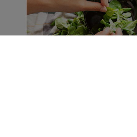
Een gezond koolhydraatarm dieet en ee
0
gewichtsverlies op, en het genetische p
SHARES
Koolhydraatarme diëten en
vetarme diët
het doeltreffendst?
Lowcarbdiëten
(LC), d
resultaat (in de eerste zes maanden), maar
Dat bevestigt ook deze nieuwe studie, die