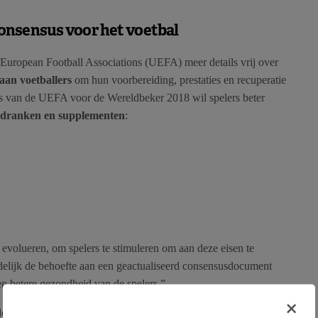
onsensus voor het voetbal
European Football Associations (UEFA) meer details vrij over
aan voetballers
om hun voorbereiding, prestaties en recuperatie
s van de UEFA voor de Wereldbeker 2018 wil spelers beter
 dranken en supplementen
:
n evolueren, om spelers te stimuleren om aan deze eisen te
elijk de behoefte aan een geactualiseerd consensusdocument
een betere gezondheid van de spelers.”
×
ijdens het UEFA Medical Symposium 2018 in Athene