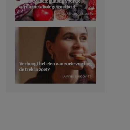
Anthocyanen: gunstig voor de
cardiometabole gezondheid
NICOLAS GUGGENBÜHL
Verhoogt het eten van zoete voeding
de trek in zoet?
LAVINIA SINCOVITS