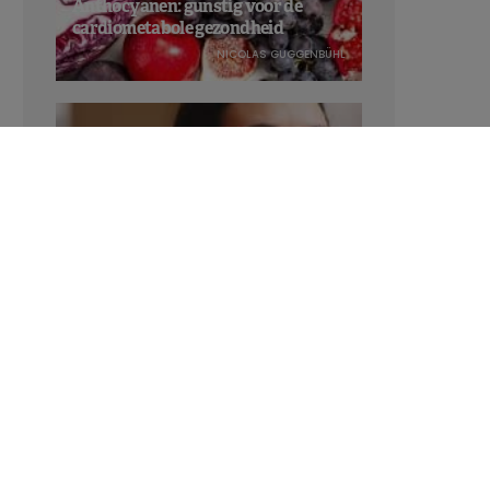
Anthocyanen: gunstig voor de
cardiometabole gezondheid
NICOLAS GUGGENBÜHL
Verhoogt het eten van zoete voeding
de trek in zoet?
LAVINIA SINCOVITS