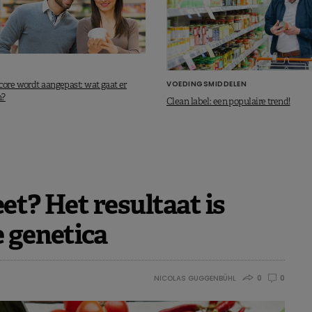
VOEDINGSMIDDELEN
core wordt aangepast: wat gaat er
n?
Clean label: een populaire trend!
et? Het resultaat is
 genetica
NICOLAS GUGGENBÜHL
0
0