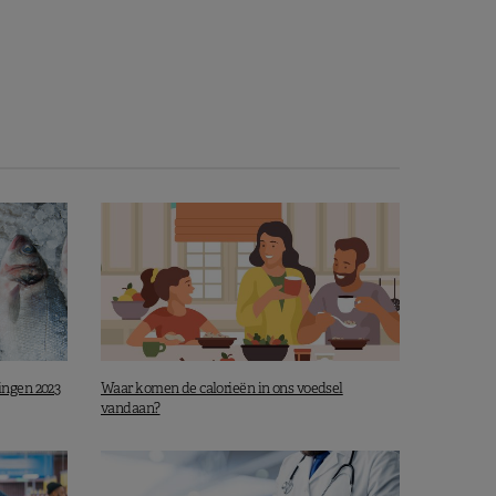
ingen 2023
Waar komen de calorieën in ons voedsel
vandaan?