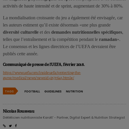
activités de haute intensité et de sprint, augmentant de 30% à 80%.
La mondialisation croissante du jeu a également été envisagée, car
les auteurs estiment qu’il existe désormais «une plus grande
diversité culturelle
et des
demandes nutritionnelles spécifiques
,
telles que l’entraînement et la compétition pendant le
ramadan
».
Le consensus et les lignes directrices de l’UEFA devraient être
publiés cette année.
Communiqué de presse de l’UEFA, février 2018.
https://www.uefa.com/insideuefa/protecting-the-
game/medical/news/newsid=2537645.html#/
TAGS
FOOTBALL
GUIDELINES
NUTRITION
Nicolas Rousseau
Diététicien nutritionniste Karott' - Partner, Digital Expert & Nutrition Strategist