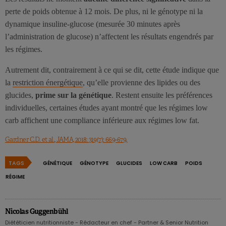
perte de poids obtenue à 12 mois. De plus, ni le génotype ni la
dynamique insuline-glucose (mesurée 30 minutes après
l’administration de glucose) n’affectent les résultats engendrés par
les régimes.
Autrement dit, contrairement à ce qui se dit, cette étude indique que
la
restriction énergétique
, qu’elle provienne des lipides ou des
glucides,
prime sur la génétique
. Restent ensuite les préférences
individuelles, certaines études ayant montré que les régimes low
carb affichent une compliance inférieure aux régimes low fat.
Gardner C.D. et al., JAMA, 2018: 319(7): 669-679.
TAGS
GÉNÉTIQUE
GÉNOTYPE
GLUCIDES
LOW CARB
POIDS
RÉGIME
Nicolas Guggenbühl
Diététicien nutritionniste - Rédacteur en chef - Partner & Senior Nutrition