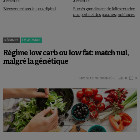
ARTICLES
ARTICLES
Bienvenue dans le 100% digital
Succès grandissant de l’alimentation
du sportif et des poudres protéinées
RÉGIMES
LOW-CARB
Régime low carb ou low fat: match nul,
malgré la génétique
NICOLAS GUGGENBÜHL
0
0