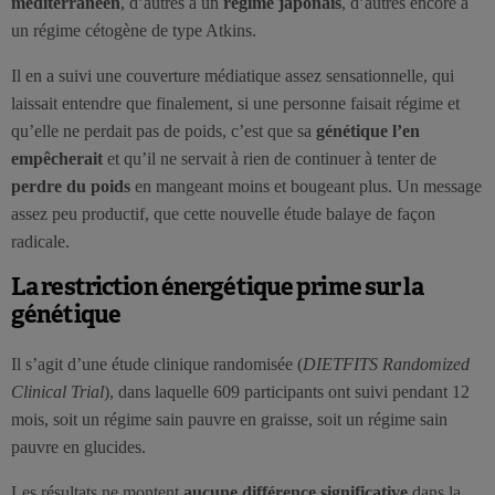
méditerranéen
, d’autres à un
régime japonais
, d’autres encore à
un régime cétogène de type Atkins.
Il en a suivi une couverture médiatique assez sensationnelle, qui
laissait entendre que finalement, si une personne faisait régime et
qu’elle ne perdait pas de poids, c’est que sa
génétique l’en
empêcherait
et qu’il ne servait à rien de continuer à tenter de
perdre du poids
en mangeant moins et bougeant plus. Un message
assez peu productif, que cette nouvelle étude balaye de façon
radicale.
La restriction énergétique prime sur la
génétique
Il s’agit d’une étude clinique randomisée (
DIETFITS Randomized
Clinical Trial
), dans laquelle 609 participants ont suivi pendant 12
mois, soit un régime sain pauvre en graisse, soit un régime sain
pauvre en glucides.
Les résultats ne montent
aucune différence significative
dans la