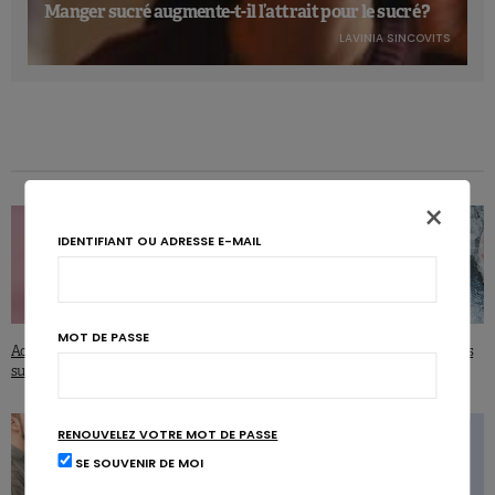
Manger sucré augmente-t-il l’attrait pour le sucré ?
LAVINIA SINCOVITS
×
IDENTIFIANT OU ADRESSE E-MAIL
MOT DE PASSE
Activité physique : quelle influence
Les recommandations alimentaires
sur la pression sanguine des ados ?
nordiques 2023
RENOUVELEZ VOTRE MOT DE PASSE
SE SOUVENIR DE MOI