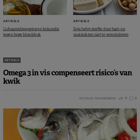
ARTIKELS
ARTIKELS
Lichaamsbeweging en kokosolie
Soja helpt sterfte door hart- en
tegen hoge bloeddruk
vaatziekten niet te verminderen
ARTIKELS
Omega 3 in vis compenseert risico’s van
kwik
NICOLAS GUGGENBÜHL
0
0