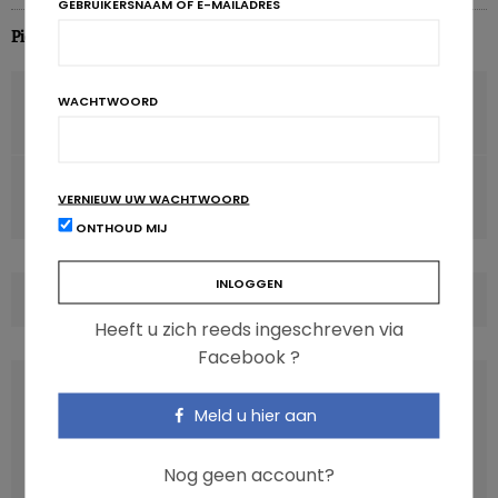
GEBRUIKERSNAAM OF E-MAILADRES
Pierre Pérochon
VORIG ARTIKEL
WACHTWOORD
Omega 3 in vis compenseert risico’s van kwik
VOLGENDE ARTIKEL
VERNIEUW UW WACHTWOORD
Etikettering voeding ook in VS hoofdbreker
ONTHOUD MIJ
COMMENTS
(0)
Heeft u zich reeds ingeschreven via
Facebook ?
LATEST POSTS
Meld u hier aan
Nog geen account?