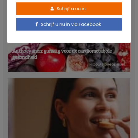
Schrijf u nu in
Schrijf u nu in via Facebook
Anthocyanen: gunstig voor de cardiometabole
gezondheid
NICOLAS GUGGENBÜHL