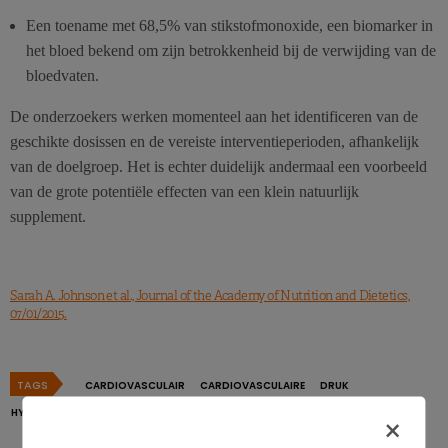
Een toename met 68,5% van stikstofmonoxide, een biomarker in
het bloed bekend om zijn betrokkenheid bij de verwijding van de
bloedvaten.
De onderzoekers werken momenteel aan het identificeren van de
geschikte dosissen en de vereiste interventieperioden, afhankelijk
van de doelgroep. Het is echter duidelijk andermaal een voorbeeld
van de grote potentiële effecten van een klein natuurlijk
supplement.
Sarah A. Johnson et al., Journal of the Academy of Nutrition and Dietetics,
07/01/2015.
TAGS
CARDIOVASCULAIR
CARDIOVASCULAIRE
DRUK
HYPERTENSIE
×