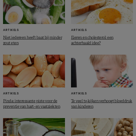
ARTIKELS
ARTIKELS
Niet iedereen heeft baat bij minder
Eieren en cholesterol: een
zout eten
achterhaald idee?
ARTIKELS
ARTIKELS
Pinda: interessante piste voor de
Te veel tv-kijken verhoogt bloeddruk
preventie van hart- en vaatziekten
van kinderen