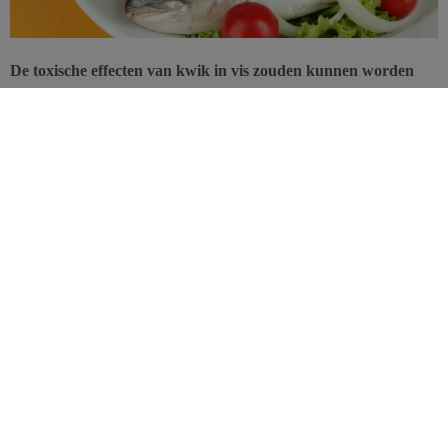
De toxische effecten van kwik in vis zouden kunnen worden
tegengegaan door andere voedingsstoffen in vis, zoals omega 3-
vetzuren met lange keten. Zo blijkt uit een omvangrijk
onderzoek uitgevoerd in de Seychellen.
De
Food and Drug Administration
(FDA), die momenteel bezig is
met een herziening van zijn aanbevelingen voor vis, adviseert
zwangere vrouwen om de consumptie van bepaalde vissoorten te
beperken tot twee keer per week, door het bekende risico van kwik
voor de ontwikkeling van het kind.
Vis bevat
meervoudig onverzadigde omega 3-vetzuren
, die bekend
staan om hun rol in de hersenontwikkeling en ook een tegengif
voor kwik zouden kunnen vormen…
De ‘Seychelles Child Development Study’ is een van de grootste
populatiestudies over het onderwerp. Aangezien in de Seychellen