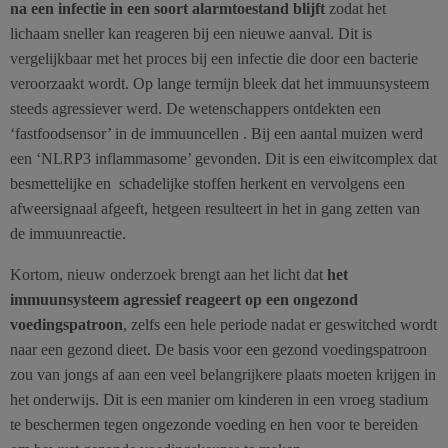
na een infectie in een soort alarmtoestand blijft
zodat het
lichaam sneller kan reageren bij een nieuwe aanval. Dit is
vergelijkbaar met het proces bij een infectie die door een bacterie
veroorzaakt wordt. Op lange termijn bleek dat het immuunsysteem
steeds agressiever werd. De wetenschappers ontdekten een
‘fastfoodsensor’ in de immuuncellen . Bij een aantal muizen werd
een ‘NLRP3 inflammasome’ gevonden. Dit is een eiwitcomplex dat
besmettelijke en schadelijke stoffen herkent en vervolgens een
afweersignaal afgeeft, hetgeen resulteert in het in gang zetten van
de immuunreactie.
Kortom, nieuw onderzoek brengt aan het licht dat
het
immuunsysteem agressief reageert op een ongezond
voedingspatroon
, zelfs een hele periode nadat er geswitched wordt
naar een gezond dieet. De basis voor een gezond voedingspatroon
zou van jongs af aan een veel belangrijkere plaats moeten krijgen in
het onderwijs. Dit is een manier om kinderen in een vroeg stadium
te beschermen tegen ongezonde voeding en hen voor te bereiden