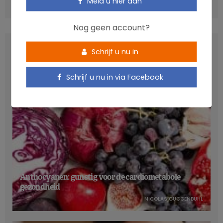
Meld u hier aan
COMMENTS
(0)
Nog geen account?
LATEST POSTS
Schrijf u nu in
Schrijf u nu in via Facebook
Anthocyanen: gunstig voor de cardiometabole
gezondheid
NICOLAS GUGGENBÜHL