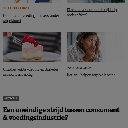
NUTRIGRAPHICS
Plantenextracten: ander tijdstip,
ander effect?
Diabetes en voeding: misverstanden
uitgeklaard
PATHOLOGIEËN
Ultrabewerkte voeding en diabetes:
nuanceren is nodig
Kou zou helpen tegen diabetes
ARTIKELS
Een oneindige strijd tussen consument
& voedingsindustrie?