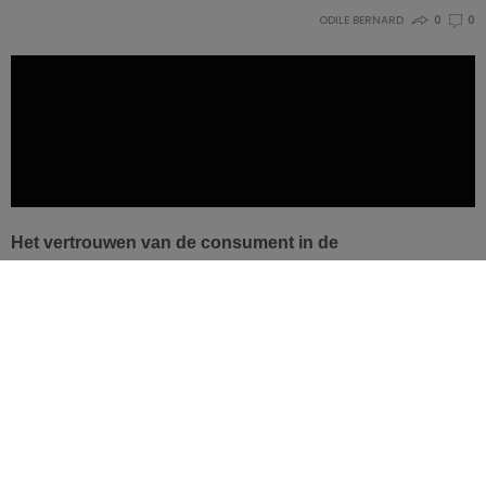
ODILE BERNARD
0
0
Het vertrouwen van de consument in de
voedingsindustrie is ver te zoeken, dat is althans de
conclusie van de recente studiedag ‘Eerlijk (over) Eten’.
De uitdagingen zijn groot en de complexiteit van
voeding reëel… Hoe kan de consument overtuigd
worden, in ieder geval van ‘gezonde’ voeding?
Transparantie, doelstelling #1
De voorbije jaren werd een flinke stap in de goede richting