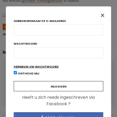
om bewust
gezonde voedingskeuzes
te maken.
×
Christ A et al. Cell. First published January 11, 2018.
GEBRUIKERSNAAM OF E-MAILADRES
TAGS
DIABETES
DIABETES
IMMUUNSYSTEEM
ONTSTEKINGSREACTIE
WESTERSE VOEDING
WACHTWOORD
Sara Nasri
VORIG ARTIKEL
VERNIEUW UW WACHTWOORD
Een oneindige strijd tussen consument &
ONTHOUD MIJ
voedingsindustrie?
VOLGENDE ARTIKEL
Heeft u zich reeds ingeschreven via
Geen koolhydraatarm dieet tijdens de zwangerschap!
Facebook ?