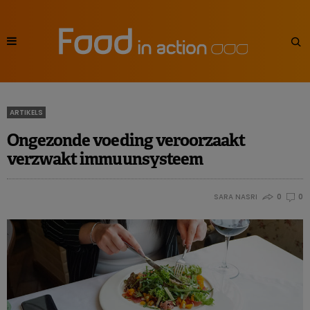
ARTIKELS
Ongezonde voeding veroorzaakt
verzwakt immuunsysteem
SARA NASRI
0
0