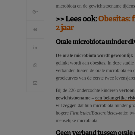
microbiota en de gewichtstoename tijdens 
>> Lees ook:
Obesitas: f
2 jaar
Orale microbiota minder di
De orale microbiota wordt gewoonlijk 
gelinkt wordt aan obesitas. In deze studi
verbanden tussen de orale microbiota en
groeicurves van de eerste twee levensjare
Bij de 226 onderzochte kinderen
vertoon
gewichtstoename –
een belangrijke risi
wil zeggen dat hun microbiota minder gr
hogere
Firmicutes
/
Bacteroidetes
-ratio: t
menselijke microbiota.
Geen verband tussen orale