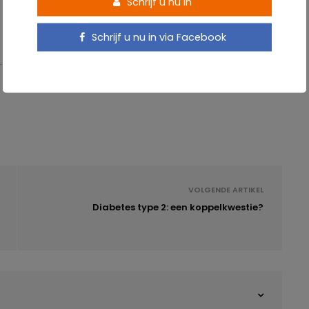
Schrijf u nu in
Schrijf u nu in via Facebook
VOLGENDE ARTIKEL
Diabetes type 2: een koppelkwestie?