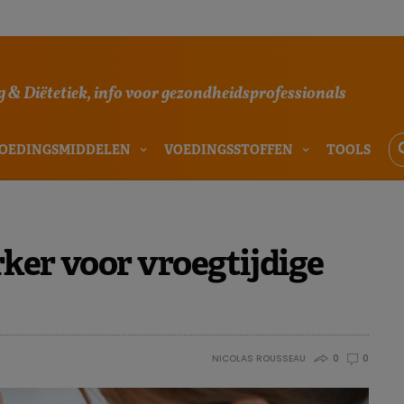
 & Diëtetiek, info voor gezondheidsprofessionals
OEDINGSMIDDELEN
VOEDINGSSTOFFEN
TOOLS
ker voor vroegtijdige
NICOLAS ROUSSEAU
0
0