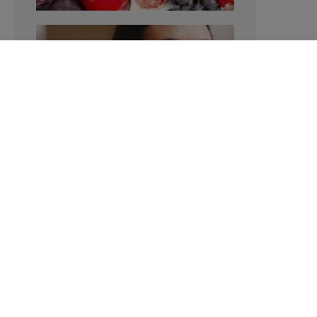
Verhoogt het eten van zoete voeding
de trek in zoet?
LAVINIA SINCOVITS