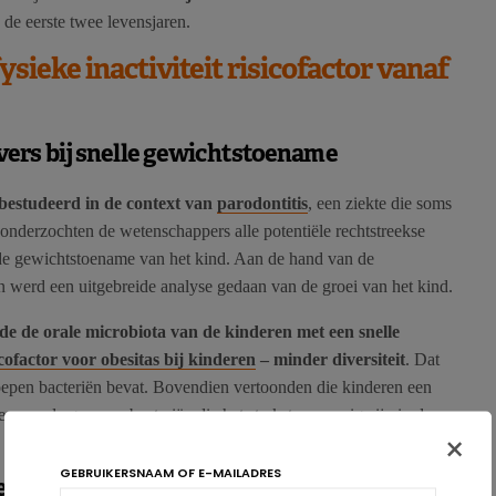
de eerste twee levensjaren.
ysieke inactiviteit risicofactor vanaf
vers bij snelle gewichtstoename
bestudeerd in de context van
parodontitis
, een ziekte die soms
e onderzochten de wetenschappers alle potentiële rechtstreekse
 de gewichtstoename van het kind. Aan de hand van de
n werd een uitgebreide analyse gedaan van de groei van het kind.
de de orale microbiota van de kinderen met een snelle
cofactor voor obesitas bij kinderen
– minder diversiteit
. Dat
oepen bacteriën bevat. Bovendien vertoonden die kinderen een
wee van de groepen bacteriën die het sterkst aanwezig zijn in de
×
GEBRUIKERSNAAM OF E-MAILADRES
 en darmmicrobiota