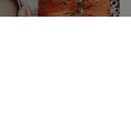
atie van zink en hydroquinone, aanwezig in wijn, koffie,
rije radicalen zou kunnen beschermen en dus oxidatieve
s oxidatieve stress. Oxidatie in het lichaam kan met
hun beurt vrije radicalen bestrijden. Een te klein gehalte aan
datieve stress die weefsels en organen beschadigen.
Een recent
k het lichaam beschermt tegen oxidatieve stress dankzij de