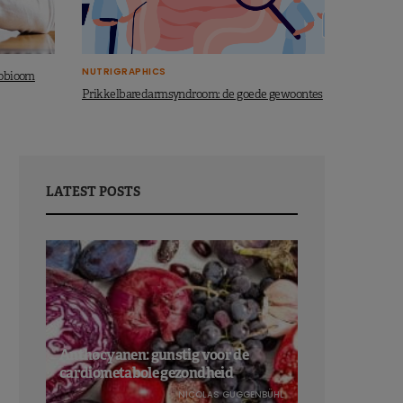
NUTRIGRAPHICS
robioom
Prikkelbaredarmsyndroom: de goede gewoontes
LATEST POSTS
Anthocyanen: gunstig voor de
cardiometabole gezondheid
NICOLAS GUGGENBÜHL