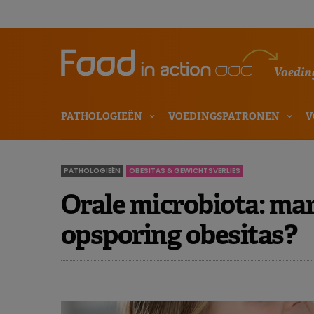
Voeding
PATHOLOGIEËN
VOEDINGSPATRONEN
V
PATHOLOGIEËN
OBESITAS & GEWICHTSVERLIES
Orale microbiota: mar
opsporing obesitas?