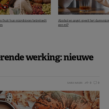
n fruit: hun microbioom beïnvloedt
Alcohol en angst: speelt het darmmic
en
een rol?
derende werking: nieuwe
SARA NASRI
0
0