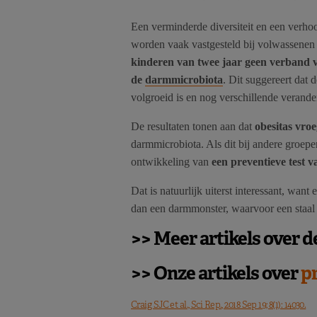
Een verminderde diversiteit en een verh
worden vaak vastgesteld bij volwassenen 
kinderen van twee jaar geen verband v
de
darmmicrobiota
. Dit suggereert dat 
volgroeid is en nog verschillende verande
De resultaten tonen aan dat
obesitas vro
darmmicrobiota. Als dit bij andere groep
ontwikkeling van
een preventieve test v
Dat is natuurlijk uiterst interessant, want
dan een darmmonster, waarvoor een staal 
>> Meer artikels over d
>> Onze artikels over
p
Craig SJC et al., Sci Rep., 2018 Sep 19; 8(1): 14030.