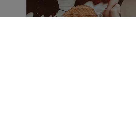
Nieuw onderzoek onthult dat de combin
0
thee en chocolade, het lichaam tegen v
SHARES
stress tegen kan gaan.
De voornaamste oorzaak van veroudering i
antioxidanten tegen gegaan worden die op 
antioxidanten in het lichaam leidt tot oxi
onderzoek brengt aan het licht dat zin
activatie van een organisch molecule
.