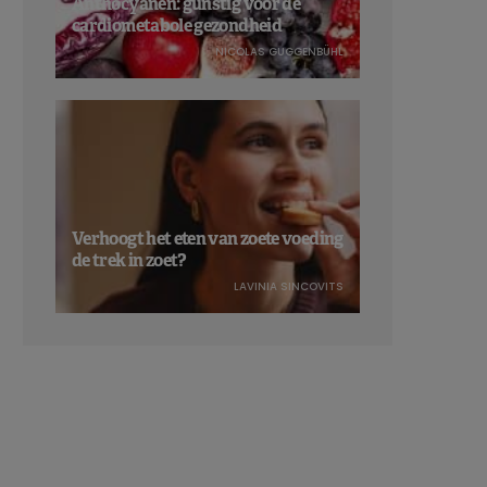
Anthocyanen: gunstig voor de
cardiometabole gezondheid
NICOLAS GUGGENBÜHL
Verhoogt het eten van zoete voeding
de trek in zoet?
LAVINIA SINCOVITS