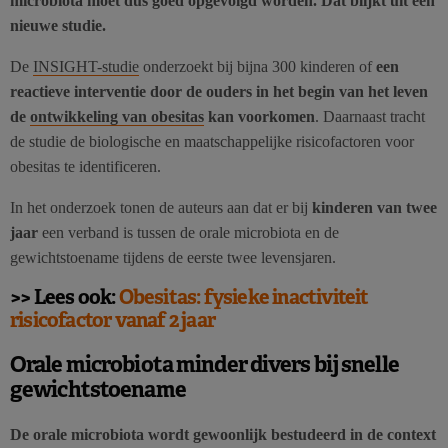
microbiota moet dus goed opgevolgd worden. Dat blijkt uit een
nieuwe studie.
De
INSIGHT-studie
onderzoekt bij bijna 300 kinderen of
een
reactieve interventie door de ouders in het begin van het leven
de
ontwikkeling van obesitas
kan voorkomen
. Daarnaast tracht
de studie de biologische en maatschappelijke risicofactoren voor
obesitas te identificeren.
In het onderzoek tonen de auteurs aan dat er bij
kinderen van twee
jaar
een verband is tussen de orale microbiota en de
gewichtstoename tijdens de eerste twee levensjaren.
>> Lees ook:
Obesitas: fysieke inactiviteit
risicofactor vanaf 2 jaar
Orale microbiota minder divers bij snelle
gewichtstoename
De orale microbiota wordt gewoonlijk bestudeerd in de context