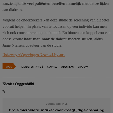
aanzienlijk.
Te veel patiënten beseffen namelijk niet
dat ze lijden
aan diabetes.
Volgens de onderzoekers kan deze studie de screening van diabetes
vooruit helpen. In plaats van te focussen op een individu kan men
zich ook concentreren op het koppel. En binnen een koppel zou een
obese vrouw
haar man naar de dokter moeten sturen
, aldus
Janie Nielsen, coauteur van de studie.
University of Copenhagen, News 22 May 2018.
TAGS
DIABETES TYPE 2
KOPPEL
OBESITAS
VROUW
Nicolas Guggenbühl
VORIG ARTIKEL
Orale microbiota: marker voor vroegtijdige opsporing