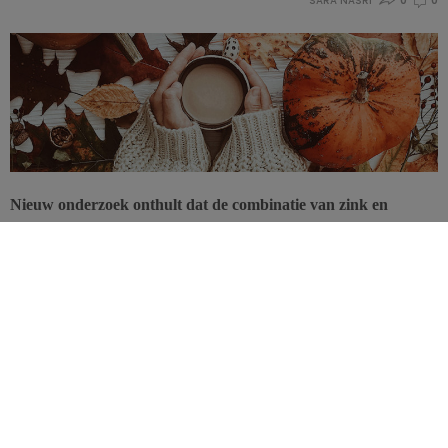
SARA NASRI
0
0
Nieuw onderzoek onthult dat de combinatie van zink en
hydroquinone, aanwezig in wijn, koffie, thee en chocolade, het
lichaam tegen vrije radicalen zou kunnen beschermen en dus
oxidatieve stress tegen kan gaan.
De voornaamste oorzaak van veroudering is oxidatieve stress.
Oxidatie in het lichaam kan met antioxidanten tegen gegaan worden
die op hun beurt vrije radicalen bestrijden. Een te klein gehalte aan
antioxidanten in het lichaam leidt tot oxidatieve stress die weefsels
en organen beschadigen.
Een recent onderzoek brengt aan het
licht dat zink het lichaam beschermt tegen oxidatieve stress