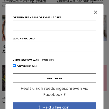
Ultrabewerkte voeding – pro’s en
Obesitas: wat is de houding van de
contra’s
voedingsindustrie?
×
GEBRUIKERSNAAM OF E-MAILADRES
WACHTWOORD
WETENSCHAP & NEWS
Helpen voedingsvezels echt om
gewicht te verliezen?
Ultrabewerkt voedsel voor mama,
obesitas voor het kind?
VERNIEUW UW WACHTWOORD
ONTHOUD MIJ
Heeft u zich reeds ingeschreven via
Facebook ?
WETENSCHAP & NEWS
Voedingssupplementen en
gewichtsverlies. Veilig? Efficiënt?
Hypnose, een hulpmiddel in de
aanpak van obesitas?
Meld u hier aan