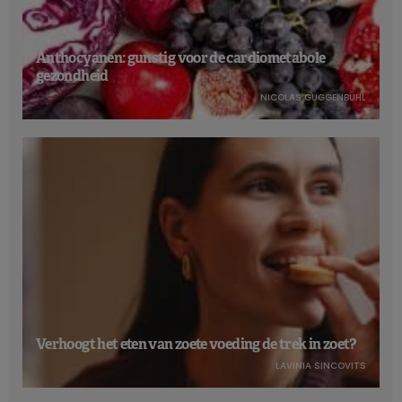
Anthocyanen: gunstig voor de cardiometabole
gezondheid
NICOLAS GUGGENBÜHL
Verhoogt het eten van zoete voeding de trek in zoet?
LAVINIA SINCOVITS