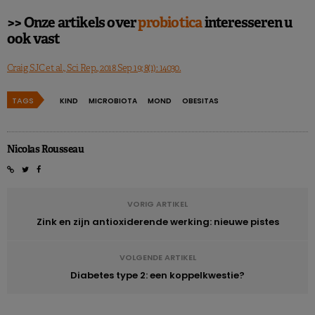
>> Onze artikels over
probiotica
interesseren u
ook vast
Craig SJC et al., Sci Rep., 2018 Sep 19; 8(1): 14030.
TAGS
KIND
MICROBIOTA
MOND
OBESITAS
Nicolas Rousseau
VORIG ARTIKEL
Zink en zijn antioxiderende werking: nieuwe pistes
VOLGENDE ARTIKEL
Diabetes type 2: een koppelkwestie?