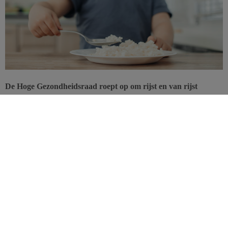
De Hoge Gezondheidsraad roept op om rijst en van rijst
afgeleide producten te beperken in de voeding van zuigelingen
en jonge kinderen vanwege de risico’s door blootstelling aan
arseen in rijst.
In de voedingsketen komt arseen voor onder verschillende vormen,
waaronder:
niet-toxisch arseen, zoals arsenobetaïne, arsenocholine en
arsenosuikers in vis;
toxisch arseen, zoals anorganisch arseen en organische
gemethyleerde arseenverbindingen.