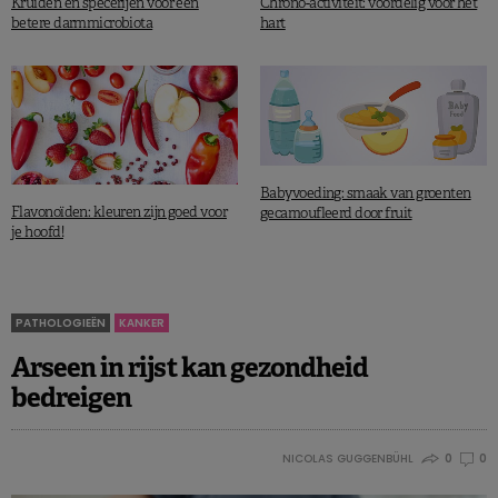
Kruiden en specerijen voor een
Chrono-activiteit: voordelig voor het
betere darmmicrobiota
hart
Babyvoeding: smaak van groenten
Flavonoïden: kleuren zijn goed voor
gecamoufleerd door fruit
je hoofd!
PATHOLOGIEËN
KANKER
Arseen in rijst kan gezondheid
bedreigen
NICOLAS GUGGENBÜHL
0
0