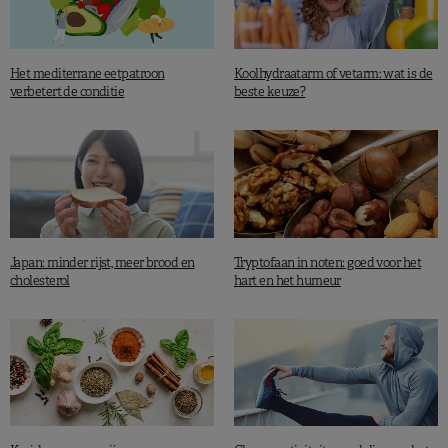
Het mediterrane eetpatroon
Koolhydraatarm of vetarm: wat is de
verbetert de conditie
beste keuze?
Japan: minder rijst, meer brood en
Tryptofaan in noten: goed voor het
cholesterol
hart en het humeur