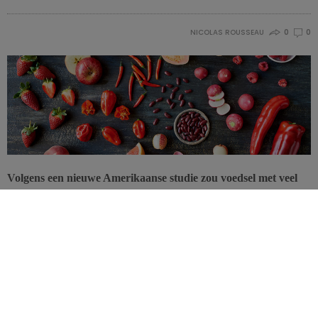
NICOLAS ROUSSEAU
0
0
Volgens een nieuwe Amerikaanse studie zou voedsel met veel
anthocyanen in de Verenigde Staten geassocieerd zijn met een
verlaagd risico op hart- en vaatziekten. Om die stoffen binnen
te krijgen zou je simpelweg veel rode groente- en fruitsoorten
moeten eten.
De studie werd gepubliceerd in
Critical Reviews in Food Science
and Nutrition
en suggereert dat
anthocyanen
– antioxidanten uit
de familie van de
flavonoïden
die vooral in rode vruchten