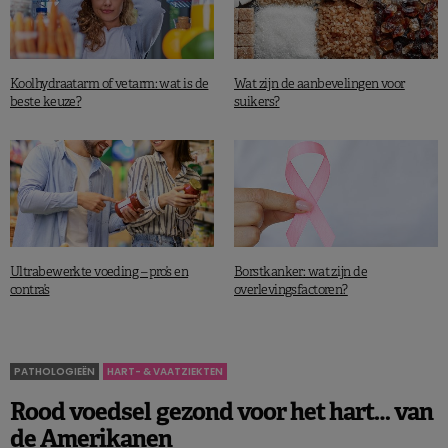
Koolhydraatarm of vetarm: wat is de
Wat zijn de aanbevelingen voor
beste keuze?
suikers?
Ultrabewerkte voeding – pro’s en
Borstkanker: wat zijn de
contra’s
overlevingsfactoren?
PATHOLOGIEËN
HART- & VAATZIEKTEN
Rood voedsel gezond voor het hart… van
de Amerikanen