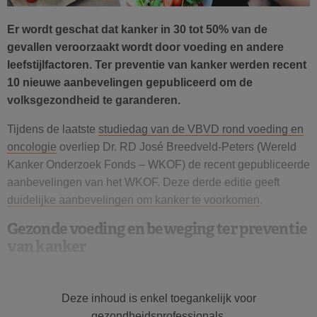
Er wordt geschat dat kanker in 30 tot 50% van de
gevallen veroorzaakt wordt door voeding en andere
leefstijlfactoren. Ter preventie van kanker werden recent
10 nieuwe aanbevelingen gepubliceerd om de
volksgezondheid te garanderen.
Tijdens de laatste
studiedag van de VBVD rond voeding en
oncologie
overliep Dr. RD José Breedveld-Peters (Wereld
Kanker Onderzoek Fonds – WKOF) de recent gepubliceerde
aanbevelingen van het WKOF. Deze derde editie geeft
duidelijke aanbevelingen om kanker te voorkomen
.
Gezonde voeding en beweging ter preventie
van kanker
Er werd wetenschappelijk aangetoond dat elk van deze
aanbevelingen afzonderlijk het lichaam kan beschermen
Deze inhoud is enkel toegankelijk voor
tegen kanker. Toch raadt het WKOF aan ze allen samen toe
gezondheidsprofessionals.