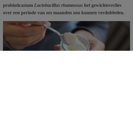
probioticastam
Lactobacillus rhamnosus
het gewichtsverlies
over een periode van zes maanden zou kunnen verdubbelen.
Professor Angelo Tremblay, verbonden aan Université Laval en
hoofdauteur van de studie gepubliceerd in het
British Journal of
Nutrition
, herinnert eraan dat obese mensen een andere darmflora
hebben dan slanke mensen. Verschillende eetpatronen werken
immers de groei van bepaalde bacteriestammen in de hand, ten
koste van andere.
Probiotica zijn ook levende bacteriën, en kunnen een gunstig effect
hebben op de gezondheid door
de groei van goede bacteriën in de