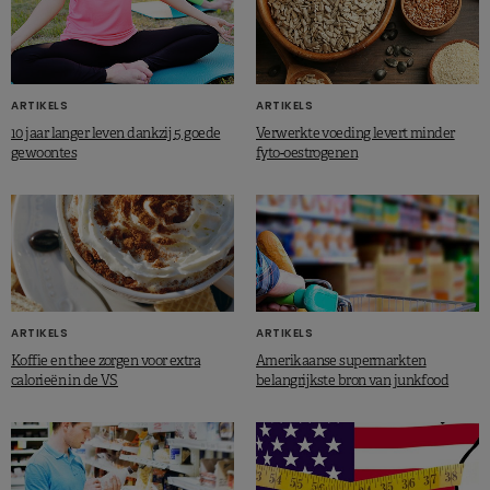
ARTIKELS
ARTIKELS
10 jaar langer leven dankzij 5 goede
Verwerkte voeding levert minder
gewoontes
fyto-oestrogenen
ARTIKELS
ARTIKELS
Koffie en thee zorgen voor extra
Amerikaanse supermarkten
calorieën in de VS
belangrijkste bron van junkfood