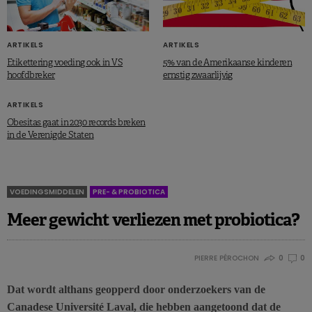
ARTIKELS
ARTIKELS
Etikettering voeding ook in VS
5% van de Amerikaanse kinderen
hoofdbreker
ernstig zwaarlijvig
ARTIKELS
Obesitas gaat in 2030 records breken
in de Verenigde Staten
VOEDINGSMIDDELEN
PRE- & PROBIOTICA
Meer gewicht verliezen met probiotica?
PIERRE PÉROCHON
0
0
Dat wordt althans geopperd door onderzoekers van de
Canadese Université Laval, die hebben aangetoond dat de