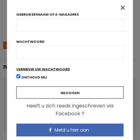
×
GEBRUIKERSNAAM OF E-MAILADRES
WACHTWOORD
TAGS
USA
Pierre Pérochon
VERNIEUW UW WACHTWOORD
ONTHOUD MIJ
VORIG ARTIKEL
Meer gewicht verliezen met probiotica?
Heeft u zich reeds ingeschreven via
VOLGENDE ARTIKEL
Facebook ?
Mediterraan dieet beschermt ook perifere
bloeddoorstroming
Meld u hier aan