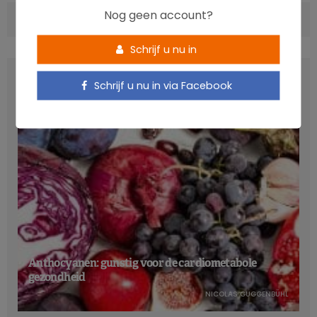
Nog geen account?
COMMENTS
(0)
Schrijf u nu in
LATEST POSTS
Schrijf u nu in via Facebook
Anthocyanen: gunstig voor de cardiometabole
gezondheid
NICOLAS GUGGENBÜHL