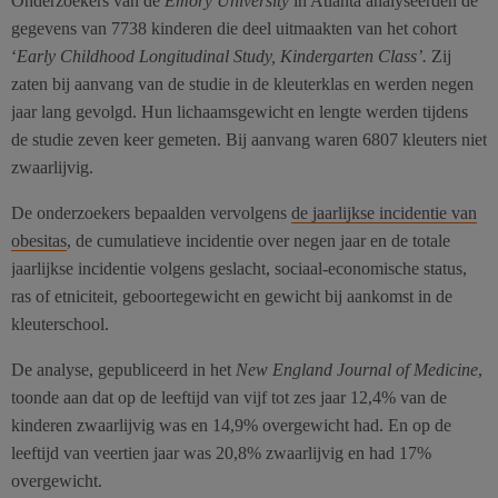
Onderzoekers van de
Emory University
in Atlanta analyseerden de
gegevens van 7738 kinderen die deel uitmaakten van het cohort
‘
Early Childhood Longitudinal Study, Kindergarten Class’.
Zij
zaten bij aanvang van de studie in de kleuterklas en werden negen
jaar lang gevolgd. Hun lichaamsgewicht en lengte werden tijdens
de studie zeven keer gemeten. Bij aanvang waren 6807 kleuters niet
zwaarlijvig.
De onderzoekers bepaalden vervolgens
de jaarlijkse incidentie van
obesitas
, de cumulatieve incidentie over negen jaar en de totale
jaarlijkse incidentie volgens geslacht, sociaal-economische status,
ras of etniciteit, geboortegewicht en gewicht bij aankomst in de
kleuterschool.
De analyse, gepubliceerd in het
New England Journal of Medicine
,
toonde aan dat op de leeftijd van vijf tot zes jaar 12,4% van de
kinderen zwaarlijvig was en 14,9% overgewicht had. En op de
leeftijd van veertien jaar was 20,8% zwaarlijvig en had 17%
overgewicht.